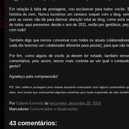
Em relação à falta de postagens, vou esclarecer para todos vocês: 
história do zero. Nunca lucramos um centavo sequer com o blog, sem
pois as vezes não dá para darmos atenção total ao blog, como está s
de todos aqui presentes desde o ano de 2011, então por gentileza, pe
com tudo!
Também digo que iremos conversar com todos os atuais colaboradores,
cada dia teremos um colaborador diferente para postar), para que não 
Por fim, como alguns de vocês já devem ter notado, também temos 
comentários, pois assim, temos mais controle ao ver qual o conteu
gente?
Agradeço pela compreensão!
PS: Sim, editei a postagem pois estava bastante estressado com alguns comentários q
claro, sem contar que acrescentei algumas coisinhas que havia esquecido de citar também
Por
Gabriel Azevedo
às
terça-feira, dezembro 20, 2016
Marcadores
Comunicados e Atualizações
43 comentários: