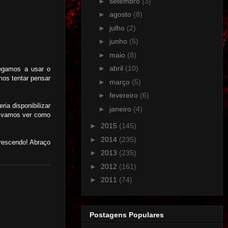
►
setembro
(3)
►
agosto
(8)
►
julho
(2)
►
junho
(5)
►
maio
(8)
►
abril
(10)
hegamos a usar o
mos tentar pensar
►
março
(5)
►
fevereiro
(6)
ia disponibilizar
►
janeiro
(4)
as vamos ver como
►
2015
(145)
►
2014
(235)
crescendo! Abraço
►
2013
(235)
►
2012
(161)
►
2011
(74)
Postagens Populares