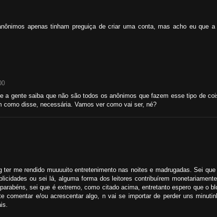
nônimos apenas tinham preguiça de criar uma conta, mas acho eu que a 
00
ue a gente saiba que não são todos os anônimos que fazem esse tipo de co
ém como disse, necessária. Vamos ver como vai ser, né?
log ter me rendido muuuuito entretenimento nas noites e madrugadas. Sei q
icidades ou sei lá, alguma forma dos leitores contribuírem monetariament
 parabéns, sei que é extremo, como citado acima, entretanto espero que o b
nte comentar e/ou acrescentar algo, n vai se importar de perder uns minuti
is.