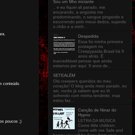
Sou um filho iniciante
.. e eu fiquei ali parado, me
encarando, a angústia me
predominando, o sangue pingando e
escorrendo pelo meus dedos, sujando
o chão e a minh...
ra.
Despedida
Essa foi minha primeira
postagem no
Creepypasta Brasil há 9
anos atrás. É
inacreditável pensar que ainda
estamos por aqui. 9 anos de...
SETEALÉM
Olá creepers queridos do meu
em conteúdo.
coração! O blog anda meio parado, eu
sei, vocês já sabem que eu tô
sofrendo com minha tendinite, mas
estou faz...
Canção de Ninar do
Hypno
LETRA DA MUSICA
os poucos ;)
Come little children,
come with me Safe and
happy you will be Away from your