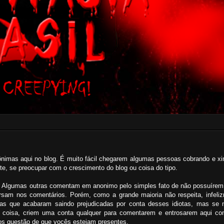
ônimas aqui no blog. É muito fácil chegarem algumas pessoas cobrando e x
te, se preocupar com o crescimento do blog ou coisa do tipo.
. Algumas outras comentam em anonimo pelo simples fato de não possuírem 
rsam nos comentários. Porém, como a grande maioria não respeita, infeli
s que acabaram saindo prejudicadas por conta desses idiotas, mas se 
er coisa, criem uma conta qualquer para comentarem e entrosarem aqui co
emos questão de que vocês estejam presentes.