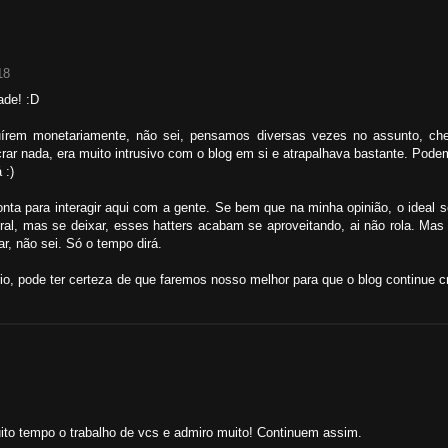
18
ade! :D
buírem monetariamente, não sei, pensamos diversas vezes no assunto, c
ar nada, era muito intrusivo com o blog em si e atrapalhava bastante. Pode
 :)
ta para interagir aqui com a gente. Se bem que na minha opinião, o ideal ser
eral, mas se deixar, esses hatters acabam se aproveitando, ai não rola. M
r, não sei. Só o tempo dirá.
o, pode ter certeza de que faremos nosso melhor para que o blog continue 
ito tempo o trabalho de vcs e admiro muito! Continuem assim.