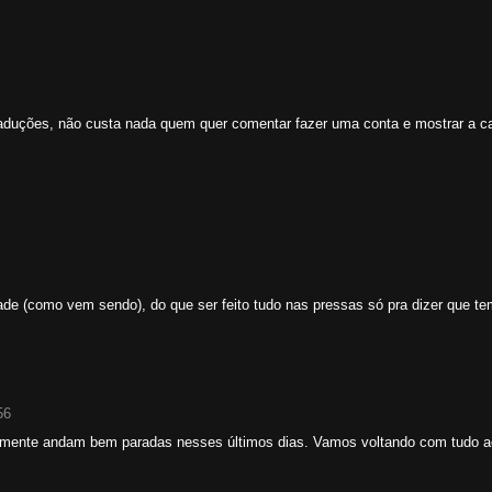
raduções, não custa nada quem quer comentar fazer uma conta e mostrar a ca
ade (como vem sendo), do que ser feito tudo nas pressas só pra dizer que t
56
ealmente andam bem paradas nesses últimos dias. Vamos voltando com tudo a