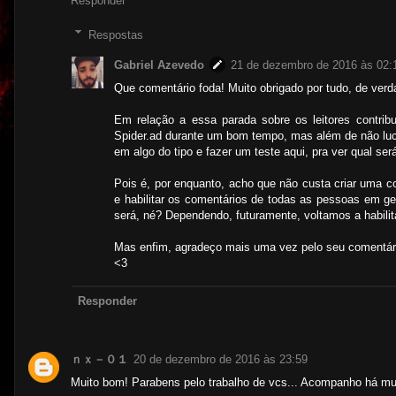
Responder
Respostas
Gabriel Azevedo
21 de dezembro de 2016 às 02:
Que comentário foda! Muito obrigado por tudo, de verd
Em relação a essa parada sobre os leitores contri
Spider.ad durante um bom tempo, mas além de não lucr
em algo do tipo e fazer um teste aqui, pra ver qual será
Pois é, por enquanto, acho que não custa criar uma con
e habilitar os comentários de todas as pessoas em g
será, né? Dependendo, futuramente, voltamos a habilita
Mas enfim, agradeço mais uma vez pelo seu comentári
<3
Responder
ｎｘ－０１
20 de dezembro de 2016 às 23:59
Muito bom! Parabens pelo trabalho de vcs... Acompanho há mu