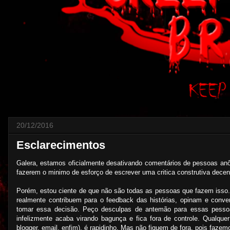
20/12/2016
Esclarecimentos
Galera, estamos oficialmente desativando comentários de pessoas an
fazerem o minimo de esforço de escrever uma critica construtiva decen
Porém, estou ciente de que não são todas as pessoas que fazem isso
realmente contribuem para o feedback das histórias, opinam e conve
tomar essa decisão. Peço desculpas de antemão para essas pessoa
infelizmente acaba virando bagunça e fica fora de controle. Qualqu
blogger, email, enfim), é rapidinho. Mas não fiquem de fora, pois faz