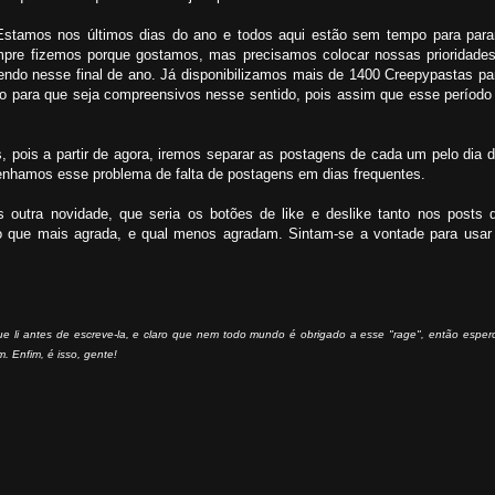
Estamos nos últimos dias do ano e todos aqui estão sem tempo para parar
pre fizemos porque gostamos, mas precisamos colocar nossas prioridades 
endo nesse final de ano. Já disponibilizamos mais de 1400 Creepypastas pa
ço para que seja compreensivos nesse sentido, pois assim que esse período
 pois a partir de agora, iremos separar as postagens de cada um pelo dia 
tenhamos esse problema de falta de postagens em dias frequentes.
outra novidade, que seria os botões de like e deslike tanto nos posts 
do que mais agrada, e qual menos agradam. Sintam-se a vontade para usar
ue li antes de escreve-la, e claro que nem todo mundo é obrigado a esse "rage", então esper
. Enfim, é isso, gente!