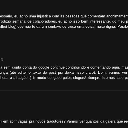
cessário, eu acho uma injustiça com as pessoas que comentam anonimamente
o rodízio semanal de colaboradores, eu acho isso bem interessante, do meu 
lho( blog) que não te dá um centavo de troca uma coisa muito digna. Parab
13
 sem conta conta do google continue contribuindo e comentando aqui, mas 
agunça (até editei o texto do post pra deixar isso claro). Bom, vamos ve
horar a situação :) E muito obrigado pelos elogios! Sempre fizemos isso 
 em abrir vagas pra novos tradutores? Vamos ver quantos da galera que re