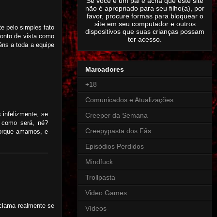
Se você é um pai e acha que este site
não é apropriado para seu filho(a), por
favor, procure formas para bloquear o
site em seu computador e outros
 pelo simples fato
dispositivos que suas crianças possam
ponto de vista como
ter acesso.
éns a toda a equipe
Marcadores
+18
Comunicados e Atualizações
infelizmente, se
Creeper da Semana
r como será, né?
Creepypasta dos Fãs
porque amamos, e
Episódios Perdidos
Mindfuck
Trollpasta
Video Games
clama realmente se
Vídeos