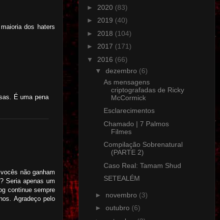
►
2020
(83)
►
2019
(40)
maioria dos haters
►
2018
(104)
►
2017
(171)
▼
2016
(66)
▼
dezembro
(6)
As mensagens
criptografadas de Ricky
isas. É uma pena
McCormick
Esclarecimentos
Chamado | 7 Palmos
Filmes
Compilação Sobrenatural
(PARTE 2)
Caso Real: Tamam Shud
ue vocês não ganham
SETEALÉM
e? Seria apenas um
log continue sempre
►
novembro
(3)
nhos. Agradeço pelo
►
outubro
(6)