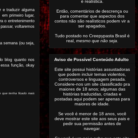
é realística.
 e traduzir alguma
Então,
comentários de descrença ou
em primeiro lugar,
para comentar que aspectos dos
contos não são realísticos podem vir a
ra o entretenimento
ser apagados
.
 passar, voltaremos
Tudo postado no Creepypasta Brasil é
real,
mesmo que não seja
.
da semana (ou seja,
Aviso de Possível Conteúdo Adulto
do blog quanto nos
 essa função, okay
Este site possui histórias assustadoras
que podem incluir temas violentos,
controversos e linguagem pesada.
Considere-nos um site classificado pra
maiores de 18 anos; algumas das
o que tenha ficado mais
histórias traduzidas, criadas e
postadas aqui podem ser apenas para
maiores de idade.
Se você é menor de 18 anos, você
deve mostrar este site aos seus pais e
pedir sua permissão antes de
navegar.