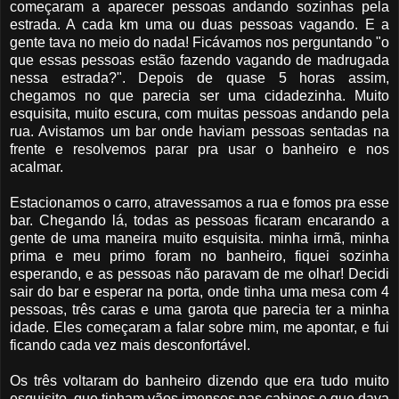
começaram a aparecer pessoas andando sozinhas pela
estrada. A cada km uma ou duas pessoas vagando. E a
gente tava no meio do nada! Ficávamos nos perguntando "o
que essas pessoas estão fazendo vagando de madrugada
nessa estrada?". Depois de quase 5 horas assim,
chegamos no que parecia ser uma cidadezinha. Muito
esquisita, muito escura, com muitas pessoas andando pela
rua. Avistamos um bar onde haviam pessoas sentadas na
frente e resolvemos parar pra usar o banheiro e nos
acalmar.
Estacionamos o carro, atravessamos a rua e fomos pra esse
bar. Chegando lá, todas as pessoas ficaram encarando a
gente de uma maneira muito esquisita. minha irmã, minha
prima e meu primo foram no banheiro, fiquei sozinha
esperando, e as pessoas não paravam de me olhar! Decidi
sair do bar e esperar na porta, onde tinha uma mesa com 4
pessoas, três caras e uma garota que parecia ter a minha
idade. Eles começaram a falar sobre mim, me apontar, e fui
ficando cada vez mais desconfortável.
Os três voltaram do banheiro dizendo que era tudo muito
esquisito, que tinham vãos imensos nas cabines e que dava