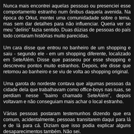
Nunca mais encontrei aquelas pessoas ou presenciei esse
comportamento estranho num ônibus daquela avenida. Na
época do Orkut, montei uma comunidadade sobre o tema,
mas sem dar detalhes para não influenciar. Queria ver se
meu "delírio" fazia sentido. Duas dúzias de pessoas do país
todo contaram histórias muito parecidas.
Um cara disse que entrou no banheiro de um shopping e
saiu - segundo ele - em um shopping diferente, localizado
em SeteAlém. Disse que passeou por esse shopping e
descreveu pontos muito estranhos. Depois, ele disse que
retornou ao banheiro e se viu de volta ao shopping original.
Uma garota do nordeste contava que algumas pessoas da
cidade dela que trabalhavam como office-boys nas ruas, se
perdiam nesse "bairro chamado SeteAlém", depois
voltavam e não conseguiam mais achar o local estranho.
Várias pessoas postaram testemunhos dizendo que era
comum, acidentalmente, pessoas transitarem daqui para lá
e de lá para cá. Diziam que isso podia explicar alguns
desaparecimentos também. Não sei.