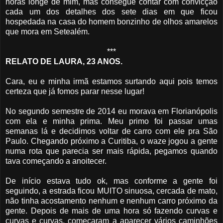
horas longe de mim, mas consegue contar com convicção
cada um dos detalhes dos sete dias em que ficou
hospedada na casa do homem bonzinho de olhos amarelos
que mora em Setealém.
***
RELATO DE LAURA, 23 ANOS.
Cara, eu e minha irmã estamos surtando aqui pois temos
certeza que já fomos parar nesse lugar!
No segundo semestre de 2014 eu morava em Florianópolis
com ela e minha prima. Meu primo foi passar umas
semanas lá e decidimos voltar de carro com ele pra São
Paulo. Chegando próximo a Curitiba, o waze jogou a gente
numa rota que parecia ser mais rápida, pegamos quando
tava começando a anoitecer.
De início estava tudo ok, mas conforme a gente foi
seguindo, a estrada ficou MUITO sinuosa, cercada de mato,
não tinha acostamento nenhum e nenhum carro próximo da
gente. Depois de mais de uma hora só fazendo curvas e
curvas e curvas, começaram a aparecer vários caminhões