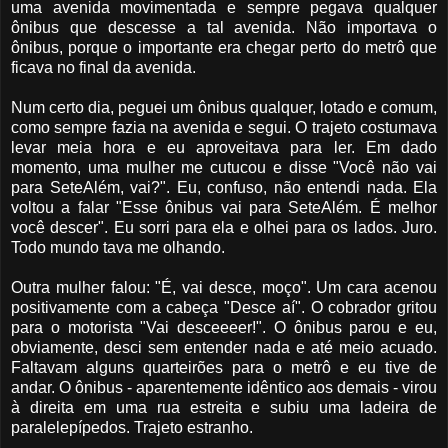
uma avenida movimentada e sempre pegava qualquer
ônibus que descesse a tal avenida. Não importava o
ônibus, porque o importante era chegar perto do metrô que
ficava no final da avenida.
Num certo dia, peguei um ônibus qualquer, lotado e comum,
como sempre fazia na avenida e segui. O trajeto costumava
levar meia hora e eu aproveitava para ler. Em dado
momento, uma mulher me cutucou e disse "Você não vai
para SeteAlém, vai?". Eu, confuso, não entendi nada. Ela
voltou a falar "Esse ônibus vai para SeteAlém. É melhor
você descer". Eu sorri para ela e olhei para os lados. Juro.
Todo mundo tava me olhando.
Outra mulher falou: "É, vai desce, moço". Um cara acenou
positivamente com a cabeça "Desce aí". O cobrador gritou
para o motorista "Vai desceeeer!". O ônibus parou e eu,
obviamente, desci sem entender nada e até meio acuado.
Faltavam alguns quarteirões para o metrô e eu tive de
andar. O ônibus - aparentemente idêntico aos demais - virou
à direita em uma rua estreita e subiu uma ladeira de
paralelepípedos. Trajeto estranho.