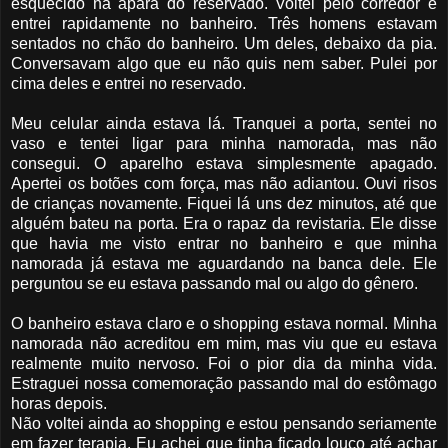
esquecido na apara do reservado. Voltei pelo corredor e
entrei rapidamente no banheiro. Três homens estavam
sentados no chão do banheiro. Um deles, debaixo da pia.
Conversavam algo que eu não quis nem saber. Pulei por
cima deles e entrei no reservado.
Meu celular ainda estava lá. Tranquei a porta, sentei no
vaso e tentei ligar para minha namorada, mas não
consegui. O aparelho estava simplesmente apagado.
Apertei os botões com força, mas não adiantou. Ouvi risos
de crianças novamente. Fiquei lá uns dez minutos, até que
alguém bateu na porta. Era o rapaz da revistaria. Ele disse
que havia me visto entrar no banheiro e que minha
namorada já estava me aguardando na banca dele. Ele
perguntou se eu estava passando mal ou algo do gênero.
O banheiro estava claro e o shopping estava normal. Minha
namorada não acreditou em mim, mas viu que eu estava
realmente muito nervoso. Foi o pior dia da minha vida.
Estraguei nossa comemoração passando mal do estômago
horas depois.
Não voltei ainda ao shopping e estou pensando seriamente
em fazer terapia. Eu achei que tinha ficado louco até achar