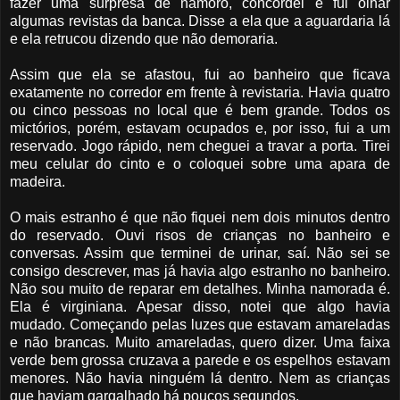
fazer uma surpresa de namoro, concordei e fui olhar
algumas revistas da banca. Disse a ela que a aguardaria lá
e ela retrucou dizendo que não demoraria.
Assim que ela se afastou, fui ao banheiro que ficava
exatamente no corredor em frente à revistaria. Havia quatro
ou cinco pessoas no local que é bem grande. Todos os
mictórios, porém, estavam ocupados e, por isso, fui a um
reservado. Jogo rápido, nem cheguei a travar a porta. Tirei
meu celular do cinto e o coloquei sobre uma apara de
madeira.
O mais estranho é que não fiquei nem dois minutos dentro
do reservado. Ouvi risos de crianças no banheiro e
conversas. Assim que terminei de urinar, saí. Não sei se
consigo descrever, mas já havia algo estranho no banheiro.
Não sou muito de reparar em detalhes. Minha namorada é.
Ela é virginiana. Apesar disso, notei que algo havia
mudado. Começando pelas luzes que estavam amareladas
e não brancas. Muito amareladas, quero dizer. Uma faixa
verde bem grossa cruzava a parede e os espelhos estavam
menores. Não havia ninguém lá dentro. Nem as crianças
que haviam gargalhado há poucos segundos.