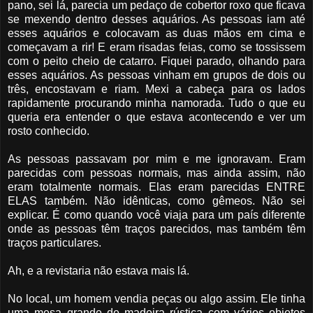
pano, sei lá, parecia um pedaço de cobertor roxo que ficava
se mexendo dentro desses aquários. As pessoas iam até
esses aquários e colocavam as duas mãos em cima e
começavam a rir! E eram risadas feias, como se tossissem
com o peito cheio de catarro. Fiquei parado, olhando para
esses aquários. As pessoas vinham em grupos de dois ou
três, encostavam e riam. Mexi a cabeça para os lados
rapidamente procurando minha namorada. Tudo o que eu
queria era entender o que estava acontecendo e ver um
rosto conhecido.
As pessoas passavam por mim e me ignoravam. Eram
parecidas com pessoas normais, mas ainda assim, não
eram totalmente normais. Elas eram parecidas ENTRE
ELAS também. Não idênticas, como gêmeos. Não sei
explicar. É como quando você viaja para um país diferente
onde as pessoas têm traços parecidos, mas também têm
traços particulares.
Ah, e a revistaria não estava mais lá.
No local, um homem vendia peças ou algo assim. Ele tinha
uma mesa grande de madeira rústica com vários objetos