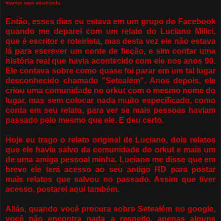
manter aqui atualizado.
Então, esses dias eu estava em um grupo do Facebook
quando me deparei com um relato do Luciano Milici,
que é escritor e roteirista, mas desta vez ele não estava
lá para escrever um conte de ficção, e sim contar uma
história real que havia acontecido com ele nos anos 90.
Ele contava sobre como quase foi parar em um tal lugar
desconhecido chamado "Setealém". Anos depois, ele
criou uma comunidade no orkut com o mesmo nome do
lugar, mas sem colocar nada muito especificado, como
conta em seu relato, para ver se mais pessoas haviam
passado pelo mesmo que ele. E deu certo.
Hoje eu trago o relato original de Luciano, dois relatos
que ele havia salvo da comunidade do orkut e mais um
de uma amiga pessoal minha. Luciano me disse que em
breve ele terá acesso ao seu antigo HD para postar
mais relatos que salvou no passado. Assim que tiver
acesso, postarei aqui também.
Aliás, quando você procura sobre Setealém no google,
você não encontra nada a respeito, apenas alguns