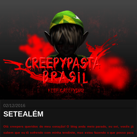
02/12/2016
SETEALÉM
Olá creepers queridos do meu coração! O blog anda meio parado, eu sei, vocês já
sabem que eu tô sofrendo com minha tendinite, mas estou fazendo o que posso para