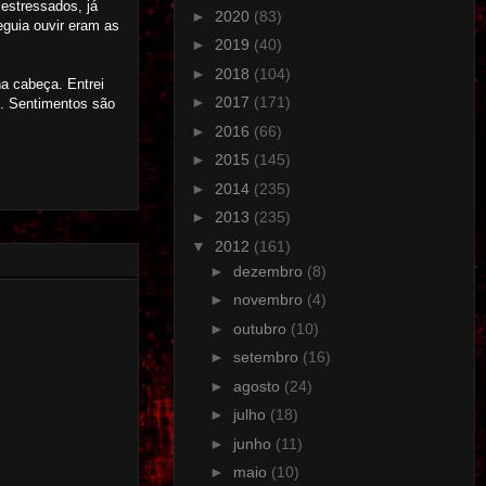
estressados, já
►
2020
(83)
eguia ouvir eram as
►
2019
(40)
►
2018
(104)
ha cabeça. Entrei
►
2017
(171)
. Sentimentos são
►
2016
(66)
►
2015
(145)
►
2014
(235)
►
2013
(235)
▼
2012
(161)
►
dezembro
(8)
►
novembro
(4)
►
outubro
(10)
►
setembro
(16)
►
agosto
(24)
►
julho
(18)
►
junho
(11)
►
maio
(10)