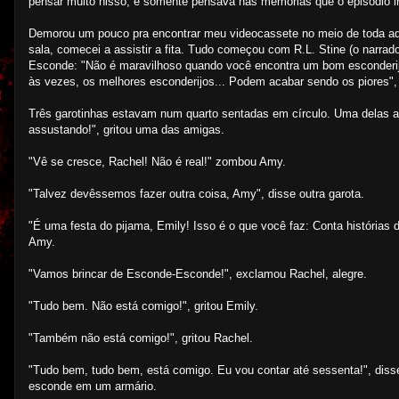
pensar muito nisso, e somente pensava nas memórias que o episódio ir
Demorou um pouco pra encontrar meu videocassete no meio de toda aque
sala, comecei a assistir a fita. Tudo começou com R.L. Stine (o narrad
Esconde: "Não é maravilhoso quando você encontra um bom esconderijo 
às vezes, os melhores esconderijos... Podem acabar sendo os piores",
Três garotinhas estavam num quarto sentadas em círculo. Uma delas 
assustando!", gritou uma das amigas.
"Vê se cresce, Rachel! Não é real!" zombou Amy.
"Talvez devêssemos fazer outra coisa, Amy", disse outra garota.
"É uma festa do pijama, Emily! Isso é o que você faz: Conta histórias 
Amy.
"Vamos brincar de Esconde-Esconde!", exclamou Rachel, alegre.
"Tudo bem. Não está comigo!", gritou Emily.
"Também não está comigo!", gritou Rachel.
"Tudo bem, tudo bem, está comigo. Eu vou contar até sessenta!", diss
esconde em um armário.