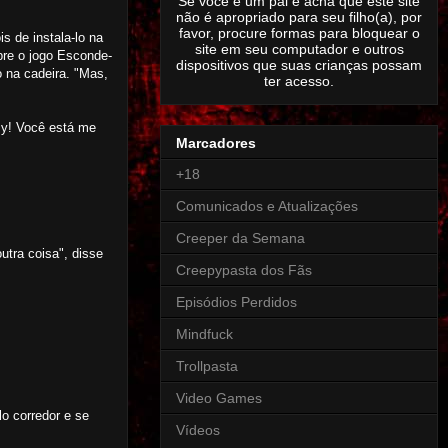
Se você é um pai e acha que este site
não é apropriado para seu filho(a), por
favor, procure formas para bloquear o
 de instala-lo na
site em seu computador e outros
obre o jogo Esconde-
dispositivos que suas crianças possam
 na cadeira. "Mas,
ter acesso.
my! Você está me
Marcadores
+18
Comunicados e Atualizações
Creeper da Semana
utra coisa", disse
Creepypasta dos Fãs
Episódios Perdidos
Mindfuck
Trollpasta
Video Games
o corredor e se
Vídeos