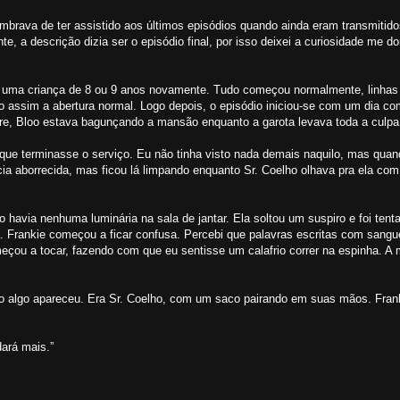
embrava de ter assistido aos últimos episódios quando ainda eram transmitido
, a descrição dizia ser o episódio final, por isso deixei a curiosidade me do
o uma criança de 8 ou 9 anos novamente. Tudo começou normalmente, linhas 
 assim a abertura normal. Logo depois, o episódio iniciou-se com um dia 
pre, Bloo estava bagunçando a mansão enquanto a garota levava toda a culpa
té que terminasse o serviço. Eu não tinha visto nada demais naquilo, mas quan
ia aborrecida, mas ficou lá limpando enquanto Sr. Coelho olhava pra ela com
 havia nenhuma luminária na sala de jantar. Ela soltou um suspiro e foi tent
a. Frankie começou a ficar confusa. Percebi que palavras escritas com sang
ou a tocar, fazendo com que eu sentisse um calafrio correr na espinha. A m
o algo apareceu. Era Sr. Coelho, com um saco pairando em suas mãos. Frank
ará mais.”