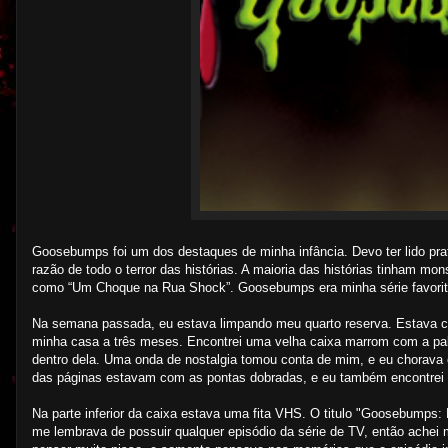
Goosebumps foi um dos destaques de minha infância. Devo ter lido prat
razão de todo o terror das histórias. A maioria das histórias tinham 
como “Um Choque na Rua Shock”. Goosebumps era minha série favorit
Na semana passada, eu estava limpando meu quarto reserva. Estava che
minha casa a três meses. Encontrei uma velha caixa marrom com a p
dentro dela. Uma onda de nostalgia tomou conta de mim, e eu chorav
das páginas estavam com as pontas dobradas, e eu também encontrei d
Na parte inferior da caixa estava uma fita VHS. O titulo "Goosebump
me lembrava de possuir qualquer episódio da série de TV, então achei m