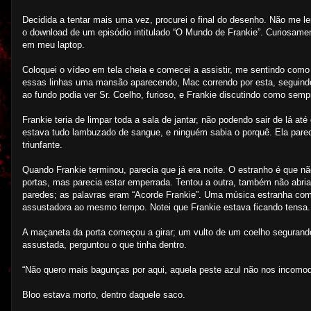
Decidida a tentar mais uma vez, procurei o final do desenho. Não me l
o download de um episódio intitulado “O Mundo de Frankie”. Curiosamente
em meu laptop.
Coloquei o vídeo em tela cheia e comecei a assistir, me sentindo com
essas linhas uma mansão aparecendo, Mac correndo por esta, seguindo
ao fundo podia ver Sr. Coelho, furioso, e Frankie discutindo como sem
Frankie teria de limpar toda a sala de jantar, não podendo sair de lá a
estava tudo lambuzado de sangue, e ninguém sabia o porquê. Ela parec
triunfante.
Quando Frankie terminou, parecia que já era noite. O estranho é que não
portas, mas parecia estar emperrada. Tentou a outra, também não abri
paredes; as palavras eram “Acorde Frankie”. Uma música estranha começ
assustadora ao mesmo tempo. Notei que Frankie estava ficando tensa.
A maçaneta da porta começou a girar; um vulto de um coelho segurand
assustada, perguntou o que tinha dentro.
“Não quero mais bagunças por aqui, aquela peste azul não nos incomod
Bloo estava morto, dentro daquele saco.