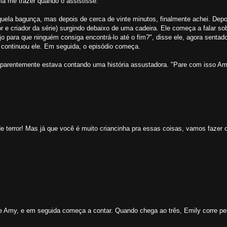
ia me trazer quando o assistisse.
la bagunça, mas depois de cerca de vinte minutos, finalmente achei. Depois
or e criador da série) surgindo debaixo de uma cadeira. Ele começa a falar s
para que ninguém consiga encontrá-lo até o fim?", disse ele, agora sentado
 continuou ele. Em seguida, o episódio começa.
aparentemente estava contando uma história assustadora. "Pare com isso A
de terror! Mas já que você é muito criancinha pra essas coisas, vamos fazer o
e Amy, e em seguida começa a contar. Quando chega ao três, Emily corre pel