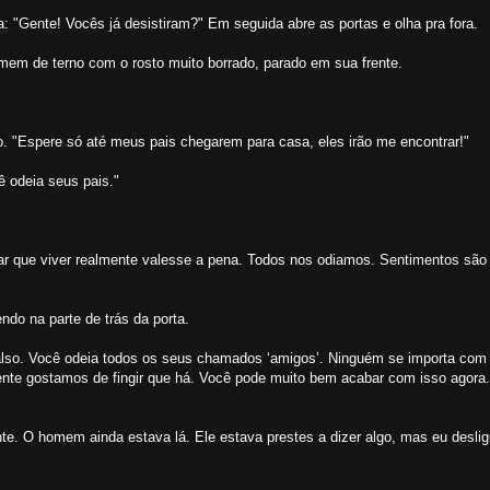
a: "Gente! Vocês já desistiram?" Em seguida abre as portas e olha pra fora.
em de terno com o rosto muito borrado, parado em sua frente.
 "Espere só até meus pais chegarem para casa, eles irão me encontrar!"
 odeia seus pais."
r que viver realmente valesse a pena. Todos nos odiamos. Sentimentos são 
ndo na parte de trás da porta.
also. Você odeia todos os seus chamados ‘amigos’. Ninguém se importa com
te gostamos de fingir que há. Você pode muito bem acabar com isso agora.
te. O homem ainda estava lá. Ele estava prestes a dizer algo, mas eu desli