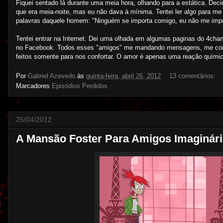
Fiquei sentado lá durante uma meia hora, olhando para a estática. Dec
que era meia-noite, mas eu não dava à mínima. Tentei ler algo para me
palavras daquele homem: "Ninguém se importa comigo, eu não me imp
Tentei entrar na Internet. Dei uma olhada em algumas paginas do 4chan
no Facebook. Todos esses "amigos" me mandando mensagens, me convi
feitos somente para nos confortar. O amor é apenas uma reação quími
Por
Gabriel Azevedo
às
quinta-feira, abril 26, 2012
13 comentários:
Marcadores
Episódios Perdidos
25/04/2012
A Mansão Foster Para Amigos Imaginári