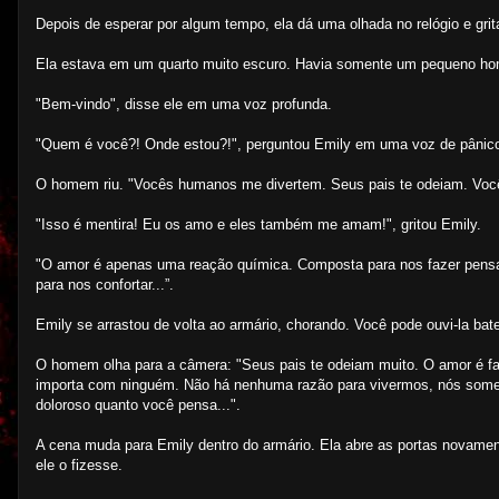
Depois de esperar por algum tempo, ela dá uma olhada no relógio e grit
Ela estava em um quarto muito escuro. Havia somente um pequeno hom
"Bem-vindo", disse ele em uma voz profunda.
"Quem é você?! Onde estou?!", perguntou Emily em uma voz de pânico.
O homem riu. "Vocês humanos me divertem. Seus pais te odeiam. Você
"Isso é mentira! Eu os amo e eles também me amam!", gritou Emily.
"O amor é apenas uma reação química. Composta para nos fazer pensa
para nos confortar...”.
Emily se arrastou de volta ao armário, chorando. Você pode ouvi-la bate
O homem olha para a câmera: "Seus pais te odeiam muito. O amor é f
importa com ninguém. Não há nenhuma razão para vivermos, nós somen
doloroso quanto você pensa...".
A cena muda para Emily dentro do armário. Ela abre as portas novamen
ele o fizesse.