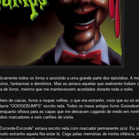
icamente todos os livros e assistido a uma grande parte dos episódios. A me
monstros, fantasmas e demônios. Mas eu amava aquelas que realmente fodiam 
a de livros, mesmo que me mantevessem acordados durante toda a noite.
io de caixas, livros e roupas velhas, o que era estranho, visto que eu só 
alavra "GOOSEBUMPS" escrito nela. Todos os meus antigos livros Goosebu
a enquanto olhava para as capas que me deixavam cagando de medo em minha
ois marcadores e seis cartões de visita.
s: Esconde-Esconde" estava escrito nela com marcador permanente azul. Eu 
uito estranho aquela fita estar lá. Cego pelas memórias de minha infância, 