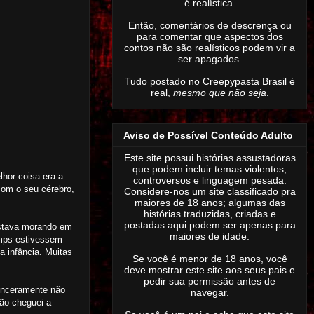
é realística.
Então,
comentários de descrença ou
para comentar que aspectos dos
contos não são realísticos podem vir a
ser apagados
.
Tudo postado no Creepypasta Brasil é
real,
mesmo que não seja
.
Aviso de Possível Conteúdo Adulto
Este site possui histórias assustadoras
que podem incluir temas violentos,
lhor coisa era a
controversos e linguagem pesada.
com o seu cérebro,
Considere-nos um site classificado pra
maiores de 18 anos; algumas das
histórias traduzidas, criadas e
postadas aqui podem ser apenas para
estava morando em
maiores de idade.
mps estivessem
 infância. Muitas
Se você é menor de 18 anos, você
deve mostrar este site aos seus pais e
pedir sua permissão antes de
sinceramente não
navegar.
não cheguei a