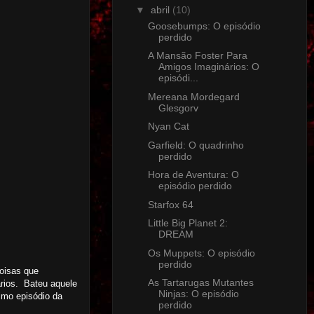
▼
abril
(10)
Goosebumps: O episódio
perdido
A Mansão Foster Para
Amigos Imaginários: O
episódi...
Mereana Mordegard
Glesgorv
Nyan Cat
Garfield: O quadrinho
perdido
Hora de Aventura: O
episódio perdido
Starfox 64
Little Big Planet 2:
DREAM
Os Muppets: O episódio
perdido
oisas que
As Tartarugas Mutantes
rios. Bateu aquele
Ninjas: O episódio
timo episódio da
perdido