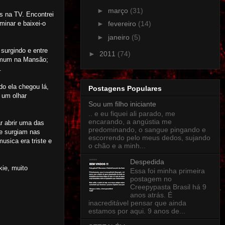
►
março
(31)
s na TV. Encontrei
minar e baixei-o
►
fevereiro
(14)
►
janeiro
(5)
surgindo e entre
►
2011
(74)
comum na Mansão;
.
do ela chegou lá,
Postagens Populares
 um olhar
Sou um filho iniciante
.. e eu fiquei ali parado, me
encarando, a angústia me
ar abrir uma das
predominando, o sangue pingando e
ue surgiam nas
escorrendo pelo meus dedos, sujando
usica era triste e
o chão e a minh...
Despedida
ie, muito
Essa foi minha primeira
postagem no
Creepypasta Brasil há 9
anos atrás. É
inacreditável pensar que ainda
estamos por aqui. 9 anos de...