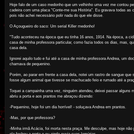
Hoje falo de um caso medonho que um velhinho uma vez me contou per
cadeira com uma placa "Conte-me sua História". Eu gravava todas as co
pois não achei necessário polir nada do que ele disse.
O Açougueiro do saco: Um serial Killer medonho!
"Tudo aconteceu na época que eu tinha 16 anos, 1914. Na época, a cid
casa de minha professora particular, como fazia todos os dias, mas, q
casa dela.
Ignorei aquilo tudo e fui até a casa de minha professora Andrea, um 
chamava de pequenino.
Porém, ao parar em frente a casa dela, notei um rastro de sangue que s
fosse algum animal que tivesse se machucado feio e rumado até a praça
Toquei a campainha uma vez, ninguém atendeu, deixei passar alguns mi
abriu a porta e aos prantos me abraçou dizendo:
-Pequenino, hoje foi um dia horrível! - soluçava Andrea em prantos.
-Mas, por que professora?
-Minha irmã Acácia, foi morta nesta praça. Me desculpe, mas hoje não 
ela fechou a porta e eu ainda ouvia suas lamúrias.