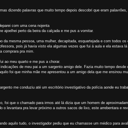
mas dizendo palavras que muito tempo depois descobri que eram palavrões, 
.
 deparei com uma cena nojenta
e ajoelhei perto da beira da calçada e me pus a vomitar.
rpo da mesma pessoa, uma mulher, decapitada, esquartejada e com todos os 
ofessora, pois já havia visto ela algumas vezes que fui á aula e ela estava l
la comprara pra mim.
fui ao meu quarto e me pus a chorar.
e indicações de meu pai a um sargento amigo dele. Fazia muito tempo desde 
aquilo foi que minha mãe me apresentou a um amigo dela que me ensinou mui
rgento me conduziu até um escritório investigativo da polícia aonde eu traba
o, foi que o chamado para irmos até lá dizia que um homem de aproximada
 o levantara pra levar próximo a outros sacos de lixo, este arrebentara e re
hando aquilo tudo, o investigador pediu que eu chamasse um médico para aval