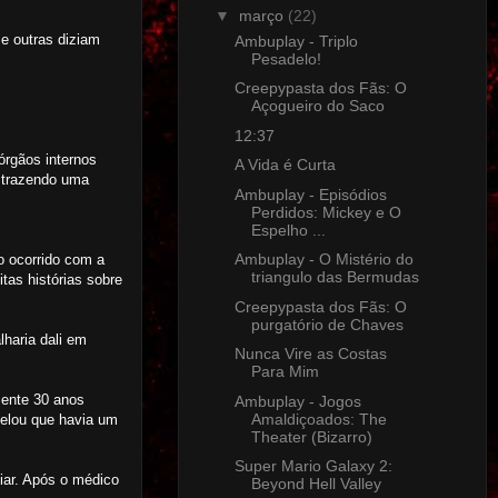
▼
março
(22)
e outras diziam
Ambuplay - Triplo
Pesadelo!
Creepypasta dos Fãs: O
Açogueiro do Saco
12:37
órgãos internos
A Vida é Curta
á trazendo uma
Ambuplay - Episódios
Perdidos: Mickey e O
Espelho ...
Ambuplay - O Mistério do
o ocorrido com a
triangulo das Bermudas
tas histórias sobre
Creepypasta dos Fãs: O
purgatório de Chaves
lharia dali em
Nunca Vire as Costas
Para Mim
mente 30 anos
Ambuplay - Jogos
Amaldiçoados: The
velou que havia um
Theater (Bizarro)
Super Mario Galaxy 2:
iar. Após o médico
Beyond Hell Valley