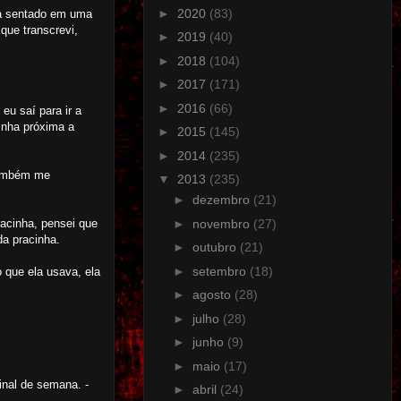
►
2020
(83)
va sentado em uma
que transcrevi,
►
2019
(40)
►
2018
(104)
►
2017
(171)
►
2016
(66)
eu saí para ir a
inha próxima a
►
2015
(145)
►
2014
(235)
 também me
▼
2013
(235)
►
dezembro
(21)
racinha, pensei que
►
novembro
(27)
da pracinha.
►
outubro
(21)
►
setembro
(18)
 que ela usava, ela
►
agosto
(28)
►
julho
(28)
►
junho
(9)
►
maio
(17)
inal de semana. -
►
abril
(24)