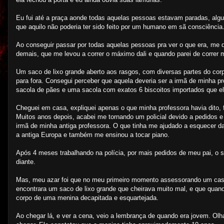
Eu fui até a praça aonde todas aquelas pessoas estavam paradas, algu
que aquilo não poderia ter sido feito por um humano em sã consciência
Ao conseguir passar por todas aquelas pessoas pra ver o que era, me
demais, que me levou a correr o máximo dali e quando parei de correr m
Um saco de lixo grande aberto aos rasgos, com diversas partes do co
para fora. Consegui perceber que aquela deveria ser a irmã de minha pr
sacola de pães e uma sacola com exatos 6 biscoitos importados que e
Cheguei em casa, expliquei apenas o que minha professora havia dito, 
Muitos anos depois, acabei me tornando um policial devido a pedidos 
irmã de minha antiga professora. O que tinha me ajudado a esquecer d
a antiga Europa e também me ensinou a tocar piano.
Após 4 meses trabalhando na polícia, por mais pedidos de meu pai, o sa
diante.
Mas, meu azar foi que no meu primeiro momento assessorando um cas
encontrara um saco de lixo grande que cheirava muito mal, e que quando
corpo de uma menina decapitada e esquartejada.
Ao chegar lá, e ver a cena, veio a lembrança de quando era jovem. Ol