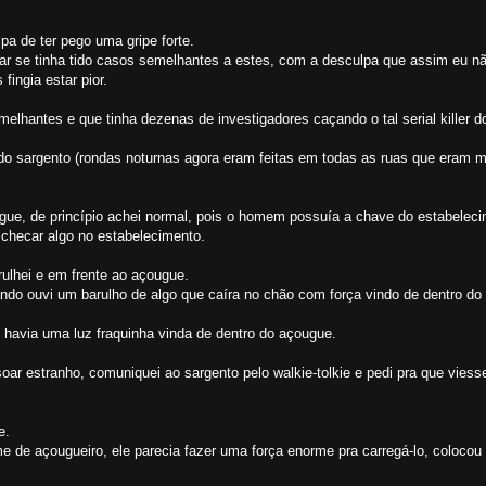
pa de ter pego uma gripe forte.
ar se tinha tido casos semelhantes a estes, com a desculpa que assim eu nã
fingia estar pior.
lhantes e que tinha dezenas de investigadores caçando o tal serial killer do
o sargento (rondas noturnas agora eram feitas em todas as ruas que eram 
gue, de princípio achei normal, pois o homem possuía a chave do estabeleci
checar algo no estabelecimento.
trulhei e em frente ao açougue.
ando ouvi um barulho de algo que caíra no chão com força vindo de dentro do
ó havia uma luz fraquinha vinda de dentro do açougue.
oar estranho, comuniquei ao sargento pelo walkie-tolkie e pedi pra que vies
e.
de açougueiro, ele parecia fazer uma força enorme pra carregá-lo, colocou 