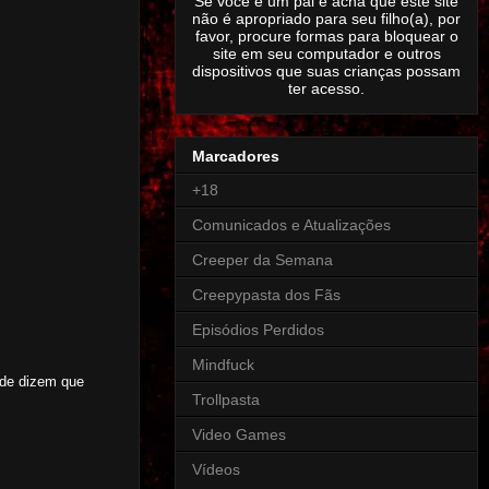
Se você é um pai e acha que este site
não é apropriado para seu filho(a), por
favor, procure formas para bloquear o
site em seu computador e outros
dispositivos que suas crianças possam
ter acesso.
Marcadores
+18
Comunicados e Atualizações
Creeper da Semana
Creepypasta dos Fãs
Episódios Perdidos
Mindfuck
nde dizem que
Trollpasta
Video Games
Vídeos