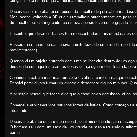
chegar. Ele constatou que a menina tinha aproximadamente 10 anos.
Depois disso, me afastei um pouco do trabalho de policial com a descul
Mas, acabei voltando a DP que eu trabalhara anteriormente pra pesquis
de trabalho por estar gripado, eu estava apenas levemente gripado, mas 
Encontrei que durante 10 anos foram encontrados mais de 50 casos seme
Passaram-se anos, eu caminhava a noite fazendo uma ronda a pedido d
movimentadas).
Quando vi um sujeito entrando com uma mulher alta dentro de um açou
deduzindo que aqueles eram os donos do açougue e eles foram lá para 
Continuei a patrulhar as ruas em volta e voltei a primeira rua que eu pa
Resolvi parar ali pra fumar um cigarro e descansar alguns minutos. Qu
A princípio pensei que fosse algo que o casal havia derrubado, afinal s
Comecei a ouvir seguidos barulhos fortes de batida. Como começou a s
informado.
Depois me afastei de lá e me escondi, continuei olhando para o açougu
O homem saiu com um saco de lixo grande na mão e trajando o uniforme 
partiu.