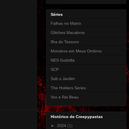
Séries
Falhas no Matrix
Glitches Macabros
Ilha do Tesouro
Monstros em Meus Ombros
NES Godzilla
SCP
Sob o Jardim
The Holders Series
Vox e Rei Beau
Histórico de Creepypastas
►
2024
(1)