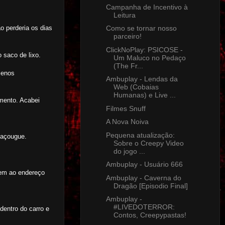
Campanha de Incentivo à
Leitura
o perderia os dias
Como se tornar nosso
parceiro!
ClickNoPlay: PSICOSE -
 saco de lixo.
Um Maluco no Pedaço
(The Fr...
menos
Ambuplay - Lendas da
Web (Cobaias
Humanas) e Live ...
mento. Acabei
Filmes Snuff
A Nova Noiva
Pequena atualização:
 açougue.
Sobre o Creepy Video
do jogo ...
Ambuplay - Usuário 666
sem ao endereço
Ambuplay - Caverna do
Dragão [Episodio Final]
Ambuplay -
#LIVEDOTERROR:
dentro do carro e
Contos, Creepypastas!