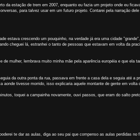
to da estação de trem em 2007, enquanto eu fazia um projeto onde eu fica
nversas, para talvez usar em um futuro projeto. Contarei pela narração dele 
ade estava crescendo um pouquinho, na verdade já era uma cidade "grande", 
uando cheguei lá, estranhei o tanto de pessoas que estavam em volta da prac
doce de mulher, lembrava muito minha mãe pela aparência européia e que ela
eguia da outra ponta da rua, passava em frente a casa dela e seguia até a p
 aonde tivesse morrido, isso explicaria aquele montante de gente em volta 
nutos, toquei a campainha novamente, ouvi passos, que eram do salto preto
poderei te dar as aulas, diga ao seu pai que compenso as aulas perdidas no f