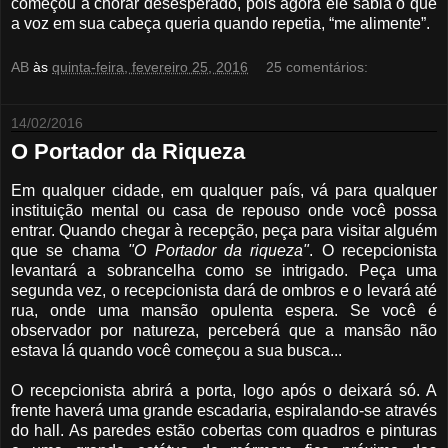
começou a chorar desesperado, pois agora ele sabia o que
a voz em sua cabeça queria quando repetia, “me alimente”.
AB
às
quinta-feira, fevereiro 25, 2016
25 comentários:
14/02/2016
O Portador da Riqueza
Em qualquer cidade, em qualquer país, vá para qualquer
instituição mental ou casa de repouso onde você possa
entrar. Quando chegar à recepção, peça para visitar alguém
que se chama
"O Portador da riqueza"
. O recepcionista
levantará a sobrancelha como se intrigado. Peça uma
segunda vez, o recepcionista dará de ombros e o levará até
rua, onde uma mansão opulenta espera. Se você é
observador por natureza, perceberá que a mansão não
estava lá quando você começou a sua busca...
O recepcionista abrirá a porta, logo após o deixará só. A
frente haverá uma grande escadaria, espiralando-se através
do hall. As paredes estão cobertas com quadros e pinturas