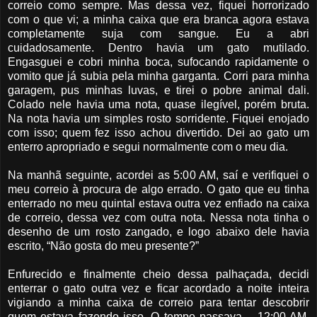
correio como sempre. Mas dessa vez, fiquei horrorizado
com o que vi; a minha caixa que era branca agora estava
completamente suja com sangue. Eu a abri
cuidadosamente. Dentro havia um gato mutilado.
Engasguei e cobri minha boca, sufocando rapidamente o
vomito que já subia pela minha garganta. Corri para minha
garagem, pus minhas luvas, e tirei o pobre animal dali.
Colado nele havia uma nota, quase ilegível, porém bruta.
Na nota havia um simples rosto sorridente. Fiquei enojado
com isso; quem fez isso achou divertido. Dei ao gato um
enterro apropriado e segui normalmente com o meu dia.
Na manhã seguinte, acordei as 5:00 AM, saí e verifiquei o
meu correio à procura de algo errado. O gato que eu tinha
enterrado no meu quintal estava outra vez enfiado na caixa
de correio, dessa vez com outra nota. Nessa nota tinha o
desenho de um rosto zangado, e logo abaixo dele havia
escrito, “Não gosta do meu presente?”
Enfurecido e finalmente cheio dessa palhaçada, decidi
enterrar o gato outra vez e ficar acordado a noite inteira
vigiando a minha caixa de correio para tentar descobrir
quem estava fazendo isso. O tempo passava – 12:00 AM,