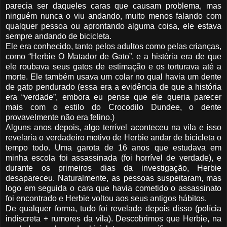
parecia ser daqueles caras que causam problema, mas
ninguém nunca o viu andando, muito menos falando com
qualquer pessoa ou aprontando alguma coisa, ele estava
sempre andando de bicicleta.
Ele era conhecido, tanto pelos adultos como pelas crianças,
como “Herbie O Matador de Gato”, e a história era de que
ele roubava seus gatos de estimação e os torturava até a
morte. Ele também usava um colar no qual havia um dente
de gato pendurado (essa era a evidência de que a história
era “verdade”, embora eu pense que ele queria parecer
mais com o estilo do Crocodilo Dundee, o dente
provavelmente não era felino.)
Alguns anos depois, algo terrível aconteceu na vila e isso
revelaria o verdadeiro motivo de Herbie andar de bicicleta o
tempo todo. Uma garota de 16 anos que estudava em
minha escola foi assassinada (foi horrível de verdade), e
durante os primeiros dias da investigação, Herbie
desapareceu. Naturalmente, as pessoas suspeitaram, mas
logo em seguida o cara que havia cometido o assassinato
foi encontrado e Herbie voltou aos seus antigos hábitos.
De qualquer forma, tudo foi revelado depois disso (polícia
indiscreta + rumores da vila). Descobrimos que Herbie, na