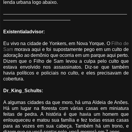
lenda urbana logo abaixo.
Existentialadvisor:
Eu vivo na cidade de Yonkers, em Nova Yorque. O
Filho de
Sam
morava aqui e foi supostamente pego em um culto de
adoração ao demônio que ocorria em um parque aqui perto.
Dizem que o Filho de Sam levou a culpa pelo culto que
estava envolvido nos assassinatos. Diz-se que também
havia políticos e policiais no culto, e eles precisavam de
cobertura.
Dr_King_Schults:
A algumas cidades da que moro, há uma Aldeia de Anões.
Há um lugar na floresta com várias casas em miniatura
feitas de pedra. A história é que havia um homem que
enlouqueceu e matou sua família e fez todas essas casas
para as vozes em sua cabeça. Também há um trono, e
dizem que se você sentar nele, você morrerá em 7 anos.