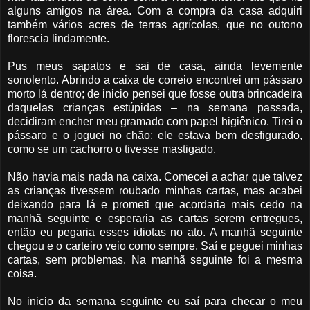
alguns amigos na área. Com a compra da casa adquiri
também vários acres de terras agrícolas, que no outono
florescia lindamente.
Pus meus sapatos e sai de casa, ainda levemente
sonolento. Abrindo a caixa de correio encontrei um pássaro
morto lá dentro; de inicio pensei que fosse outra brincadeira
daquelas crianças estúpidas – na semana passada,
decidiram encher meu gramado com papel higiênico. Tirei o
pássaro e o joguei no chão; ele estava bem desfigurado,
como se um cachorro o tivesse mastigado.
Não havia mais nada na caixa. Comecei a achar que talvez
as crianças tivessem roubado minhas cartas, mas acabei
deixando para lá e prometi que acordaria mais cedo na
manhã seguinte e esperaria as cartas serem entregues,
então eu pegaria esses idiotas no ato. A manhã seguinte
chegou e o carteiro veio como sempre. Saí e peguei minhas
cartas, sem problemas. Na manhã seguinte foi a mesma
coisa.
No inicio da semana seguinte eu saí para checar o meu