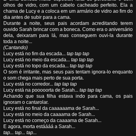
olhos de vidro, com um cabelo cacheado perfeito. Ela a
chama de Lucy e a coloca em um armário de vidro ao fim do
dia antes de subir para a cama.
Durante a noite, seus pais acordam acreditando terem
ouvido Sarah brincar com a boneca. Como era o aniversário
dela, deixaram para lá, mas conseguem ouvi-la durante
toda a noite...
(Cantando)
Lucy está no fim da escada...
tap tap tap
Lucy está no meio da escada...
tap tap tap
Lucy está no topo da escada...
tap tap tap
O som é irritante, mas seus pais tentam ignora-lo enquanto
o som chega mais perto de sua porta.
Lucy está no corredor...
tap tap tap
Lucy está na pooooorta de Sarah...
tap tap tap
Achando que sua filha estava indo para cama, os pais
ignoram o cantarolar.
Lucy está no final da caaaaaama de Sarah...
Lucy está no meio da caaaama de Sarah...
Lucy está no começo da caaaama de Sarah...
E agora, morta estáááá a Sarah...
tap... tap... tap...