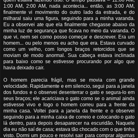
1:00 AM, 2:00 AM, nada acontecia... então, as 3:00 AM,
finalmente vi movimento do outro lado da estrada, e do
milharal saiu uma figura, seguindo para a minha varanda.
Eu a observei ate que ela finalmente chegasse abaixo da
minha luz de segurança que ficava no meio da varanda. O
que vi, nem sei como posso começar e descrever. Era um
homem... ou pelo menos eu acho que era. Estava curvado
como um velho, com longos braços retorcidos que se
moviam de modo anormal. Sua cabeça estava inclinada
para baixo como se estivesse procurando por algo que
havia deixado cair.
O homem parecia frágil, mas se movia com grande
velocidade. Rapidamente e em silencio, segui para a janela
dos fundos e o observei desenterrar o gato e segura-lo em
seus braços; ele acariciava o gato como se o animal ainda
estivesse vivo e logo o homem correu para a frente da
minha casa. Voltei para a janela da frente e o observei
seguindo para a minha caixa de correio e colocando o gato
lá dentro, para depois desaparecer na escuridão. Naquele
dia eu não saí de casa; estava tão chocado com o que tinha
visto. Dormi um pouco e resolvi sair para comprar algumas