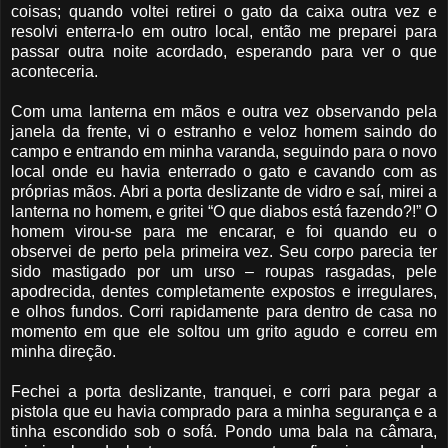
coisas; quando voltei retirei o gato da caixa outra vez e
resolvi enterra-lo em outro local, então me preparei para
passar outra noite acordado, esperando para ver o que
aconteceria.
Com uma lanterna em mãos e outra vez observando pela
janela da frente, vi o estranho e veloz homem saindo do
campo e entrando em minha varanda, seguindo para o novo
local onde eu havia enterrado o gato e cavando com as
próprias mãos. Abri a porta deslizante de vidro e saí, mirei a
lanterna no homem, e gritei “O que diabos está fazendo?!” O
homem virou-se para me encarar, e foi quando eu o
observei de perto pela primeira vez. Seu corpo parecia ter
sido mastigado por um urso – roupas rasgadas, pele
apodrecida, dentes completamente expostos e irregulares,
e olhos fundos. Corri rapidamente para dentro de casa no
momento em que ele soltou um grito agudo e correu em
minha direção.
Fechei a porta deslizante, tranquei, e corri para pegar a
pistola que eu havia comprado para a minha segurança e a
tinha escondido sob o sofá. Pondo uma bala na câmara,