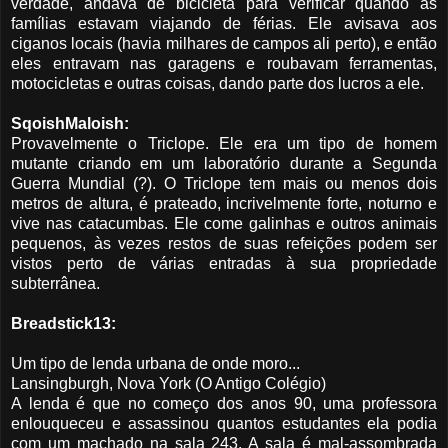
verdade, andava de bicicleta para verificar quando as
famílias estavam viajando de férias. Ele avisava aos
ciganos locais (havia milhares de campos ali perto), e então
eles entravam nas garagens e roubavam ferramentas,
motocicletas e outras coisas, dando parte dos lucros a ele.
SqoishMaloish:
Provavelmente o Triclope. Ele era um tipo de homem
mutante criando em um laboratório durante a Segunda
Guerra Mundial (?). O Triclope tem mais ou menos dois
metros de altura, é prateado, incrivelmente forte, noturno e
vive nas catacumbas. Ele come galinhas e outros animais
pequenos, às vezes restos de suas refeições podem ser
vistos perto de várias entradas à sua propriedade
subterrânea.
Breadstick13:
Um tipo de lenda urbana de onde moro...
Lansingburgh, Nova York (O Antigo Colégio)
A lenda é que no começo dos anos 90, uma professora
enlouqueceu e assassinou quantos estudantes ela podia
com um machado na sala 243. A sala é mal-assombrada