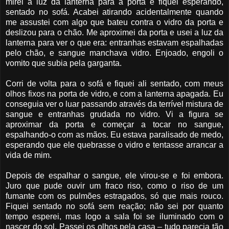
mirei a luz da lanterna para a porta e fiquei esperando,
sentado no sofá. Acabei atirando acidentalmente quando
me assustei com algo que bateu contra o vidro da porta e
deslizou para o chão. Me aproximei da porta e usei a luz da
lanterna para ver o que era: entranhas estavam espalhadas
pelo chão, e sangue manchava vidro. Enjoado, engoli o
vomito que subia pela garganta.
Corri de volta para o sofá e fiquei ali sentado, com meus
olhos fixos na porta de vidro, e com a lanterna apagada. Eu
conseguia ver o luar passando através da terrível mistura de
sangue e entranhas grudada no vidro. Vi a figura se
aproximar da porta e começar a tocar no sangue,
espalhando-o com as mãos. Eu estava paralisado de medo,
esperando que ele quebrasse o vidro e tentasse arrancar a
vida de mim.
Depois de espalhar o sangue, ele virou-se e foi embora.
Juro que pude ouvir um fraco riso, como o riso de um
fumante com os pulmões estragados, só que mais rouco.
Fiquei sentado no sofá sem reação; não sei por quanto
tempo esperei, mas logo a sala foi se iluminado com o
nascer do sol. Passei os olhos pela casa – tudo parecia tão