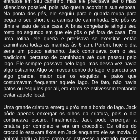
entrasse em seu caminho, mas ele precisava ser o mais
silencioso possível, pois não queria acordar a sua esposa.
Na ponta dos pés, ele seguiu para o guarda-roupa para
pegar o seu short e a camisa de caminhada. Ele pôs os
tênis e saiu de sua casa. A brisa congelante atingiu seu
rosto no segundo em que ele pôs o pé fora de casa. Era
uma rotina, ele queria e precisava se exercitar, então
caminhava todas as manhãs às 6 a.m. Porém, hoje o dia
seria um pouco estranho. Jack continuava com o seu
tradicional percurso de caminhada até que passou pelo
lago. Ele sempre passava pelo lago, mas dessa vez havia
algo estranho. Algo se moveu dentro do lago, e parecia ser
algo grande, maior que os esquilos e patos que
costumavam frequentar aquele lago. De fato, não havia
patos ou esquilos por ali, era como se estivessem tentando
evitar aquele local.
Uma grande criatura emergiu próxima à borda do lago. Jack
pôde apenas enxergar os olhos da criatura, pois o dia
continuava escuro. Finalmente, Jack pode enxergar a
criatura por completo e era um crocodilo. Os olhos do
crocodilo estavam fixos em Jack enquanto ele se movia. O
animal abriu a boca como se estivesse querendo mostrar