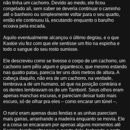
não tinha um cachorro. Devido ao medo, ele ficou
congelado ali, sem saber se deveria continuar o caminho
até o banheiro ou simplesmente voltar para o seu quarto,
então ele continuou lá, escutando enquanto o barulho
ecoava pela escada.
Aquilo eventualmente alcançou o último degrau, e o que
Kaskie viu fez com que ele sentisse um frio na espinha e
todo o sangue do seu rosto sumisse.
Ele descreveu como se tivesse o corpo de um cachorro, um
cachorro sem pêlo algum e gigantesco, que mesmo estando
nas quatro patas, parecia ter uns dois metros de altura. A
cabeça daquilo, não era de um cachorro, na verdade,
lembrava a de um humano, só que na posição contrária e
os dentes lembravam os de um Tamboril. Seus olhos eram
apenas manchas escuras, e pareciam deixar tudo mais
escuro, só de olhar pra eles – como encarar um túnel –.
O nariz eram apenas duas fendas e as unhas pareciam
mais garras, arranhando a madeira enquanto se movia. Ele
e a coisa se encararam por apenas alguns momentos até