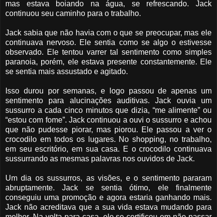
mas estava boiando na água, se refrescando. Jack
continuou seu caminho para o trabalho.
Jack sabia que não havia com o que se preocupar, mas ele
continuava nervoso. Ele sentia como se algo o estivesse
observado. Ele tentou varrer tal sentimento como simples
paranoia, porém, ele estava presente constantemente. Ele
se sentia mais assustado e agitado.
Isso durou por semanas, e logo passou de apenas um
sentimento para alucinações auditivas. Jack ouvia um
sussurro a cada cinco minutos que dizia, “me alimente” ou
“estou com fome”. Jack continuou a ouvi o sussurro e achou
que não pudesse piorar, mas piorou. Ele passou a ver o
crocodilo em todos os lugares. No shopping, no trabalho,
em seu escritório, em sua casa. E o crocodilo continuava
sussurrando as mesmas palavras nos ouvidos de Jack.
Um dia os sussurros, as visões, e o sentimento pararam
abruptamente. Jack se sentia ótimo, ele finalmente
conseguiu uma promoção e agora estaria ganhando mais.
Jack não acreditava que a sua vida estava mudando para
melhor. Na volta para casa, ele se certificou em não passar