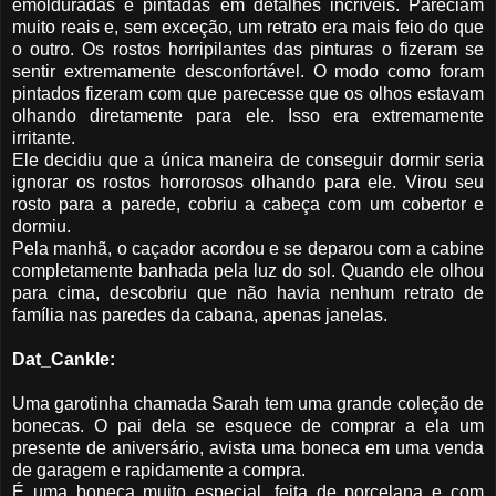
emolduradas e pintadas em detalhes incríveis. Pareciam
muito reais e, sem exceção, um retrato era mais feio do que
o outro. Os rostos horripilantes das pinturas o fizeram se
sentir extremamente desconfortável. O modo como foram
pintados fizeram com que parecesse que os olhos estavam
olhando diretamente para ele. Isso era extremamente
irritante.
Ele decidiu que a única maneira de conseguir dormir seria
ignorar os rostos horrorosos olhando para ele. Virou seu
rosto para a parede, cobriu a cabeça com um cobertor e
dormiu.
Pela manhã, o caçador acordou e se deparou com a cabine
completamente banhada pela luz do sol. Quando ele olhou
para cima, descobriu que não havia nenhum retrato de
família nas paredes da cabana, apenas janelas.
Dat_Cankle:
Uma garotinha chamada Sarah tem uma grande coleção de
bonecas. O pai dela se esquece de comprar a ela um
presente de aniversário, avista uma boneca em uma venda
de garagem e rapidamente a compra.
É uma boneca muito especial, feita de porcelana e com