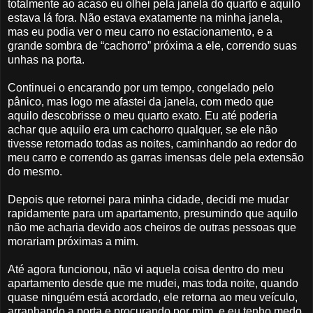
totalmente ao acaso eu olhei pela janela do quarto e aquilo
estava lá fora. Não estava exatamente na minha janela,
mas eu podia ver o meu carro no estacionamento, e a
grande sombra de “cachorro” próxima a ele, correndo suas
unhas na porta.
Continuei o encarando por um tempo, congelado pelo
pânico, mas logo me afastei da janela, com medo que
aquilo descobrisse o meu quarto exato. Eu até poderia
achar que aquilo era um cachorro qualquer, se ele não
tivesse retornado todas as noites, caminhando ao redor do
meu carro e correndo as garras imensas dele pela extensão
do mesmo.
Depois que retornei para minha cidade, decidi me mudar
rapidamente para um apartamento, presumindo que aquilo
não me acharia devido aos cheiros de outras pessoas que
morariam próximas a mim.
Até agora funcionou, não vi aquela coisa dentro do meu
apartamento desde que me mudei, mas toda noite, quando
quase ninguém está acordado, ele retorna ao meu veículo,
arranhando a porta e procurando por mim, e eu tenho medo