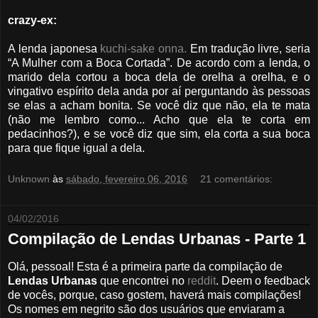
crazy-ex:
A lenda japonesa
kuchi-sake onna.
Em tradução livre, seria
“A Mulher com a Boca Cortada”. De acordo com a lenda, o
marido dela cortou a boca dela de orelha a orelha, e o
vingativo espírito dela anda por aí perguntando às pessoas
se elas a acham bonita. Se você diz que não, ela te mata
(não me lembro como... Acho que ela te corta em
pedacinhos?), e se você diz que sim, ela corta a sua boca
para que fique igual a dela.
Unknown
às
sábado, fevereiro 06, 2016
21 comentários:
04/02/2016
Compilação de Lendas Urbanas - Parte 1
Olá, pessoal! Esta é a primeira parte da compilação de
Lendas Urbanas
que encontrei no
reddit
. Deem o feedback
de vocês, porque, caso gostem, haverá mais compilações!
Os nomes em negrito são dos usuários que enviaram a