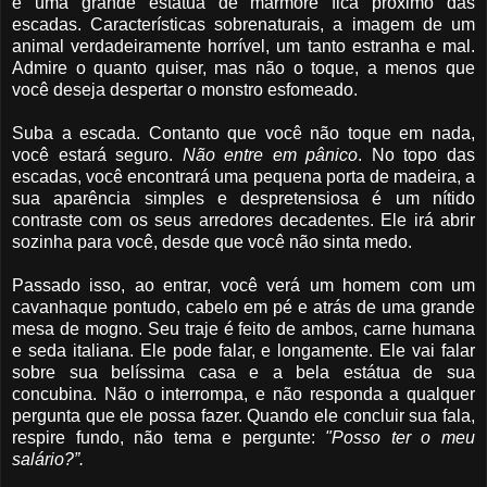
e uma grande estátua de mármore fica próximo das
escadas. Características sobrenaturais, a imagem de um
animal verdadeiramente horrível, um tanto estranha e mal.
Admire o quanto quiser, mas não o toque, a menos que
você deseja despertar o monstro esfomeado.
Suba a escada. Contanto que você não toque em nada,
você estará seguro.
Não entre em pânico
. No topo das
escadas, você encontrará uma pequena porta de madeira, a
sua aparência simples e despretensiosa é um nítido
contraste com os seus arredores decadentes. Ele irá abrir
sozinha para você, desde que você não sinta medo.
Passado isso, ao entrar, você verá um homem com um
cavanhaque pontudo, cabelo em pé e atrás de uma grande
mesa de mogno. Seu traje é feito de ambos, carne humana
e seda italiana. Ele pode falar, e longamente. Ele vai falar
sobre sua belíssima casa e a bela estátua de sua
concubina. Não o interrompa, e não responda a qualquer
pergunta que ele possa fazer. Quando ele concluir sua fala,
respire fundo, não tema e pergunte:
"Posso ter o meu
salário?”.