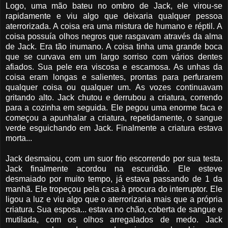
Logo, uma mão bateu no ombro de Jack, ele virou-se
rapidamente e viu algo que deixaria qualquer pessoa
aterrorizada. A coisa era uma mistura de humano e réptil. A
coisa possuía olhos negros que rasgavam através da alma
de Jack. Era tão inumano. A coisa tinha uma grande boca
que se curvava em um largo sorriso com vários dentes
afiados. Sua pele era viscosa e escamosa. As unhas da
coisa eram longas e salientes, prontas para perfurarem
qualquer coisa ou qualquer um. As vozes continuavam
gritando alto. Jack chutou e derrubou a criatura, correndo
para a cozinha em seguida. Ele pegou uma enorme faca e
começou a apunhalar a criatura, repetidamente, o sangue
verde esguichando em Jack. Finalmente a criatura estava
morta...
Jack desmaiou, com um suor frio escorrendo por sua testa.
Jack finalmente acordou na escuridão. Ele esteve
desmaiado por muito tempo, já estava passando de 1 da
manhã. Ele tropeçou pela casa à procura do interruptor. Ele
ligou a luz e viu algo que o aterrorizaria mais que a própria
criatura. Sua esposa... estava no chão, coberta de sangue e
mutilada, com os olhos arregalados de medo. Jack