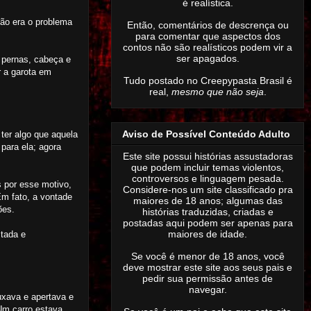
é realística.
não era o problema
Então,
comentários de descrença ou
para comentar que aspectos dos
contos não são realísticos podem vir a
ser apagados
.
 pernas, cabeça e
r a garota em
Tudo postado no Creepypasta Brasil é
real,
mesmo que não seja
.
Aviso de Possível Conteúdo Adulto
ter algo que aquela
para ela; agora
Este site possui histórias assustadoras
que podem incluir temas violentos,
controversos e linguagem pesada.
s por esse motivo,
Considere-nos um site classificado pra
Em fato, a vontade
maiores de 18 anos; algumas das
ões.
histórias traduzidas, criadas e
postadas aqui podem ser apenas para
maiores de idade.
stada e
Se você é menor de 18 anos, você
deve mostrar este site aos seus pais e
pedir sua permissão antes de
navegar.
uxava e apertava e
 Um carro estava