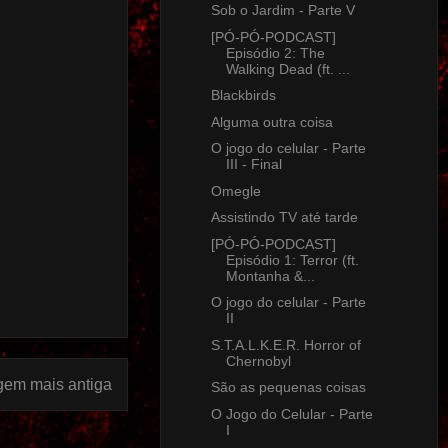
Sob o Jardim - Parte V
[PÓ-PÓ-PODCAST]
Episódio 2: The
Walking Dead (ft. ...
Blackbirds
Alguma outra coisa
O jogo do celular - Parte
III - Final
Omegle
Assistindo TV até tarde
[PÓ-PÓ-PODCAST]
Episódio 1: Terror (ft.
Montanha &...
O jogo do celular - Parte
II
S.T.A.L.K.E.R. Horror of
Chernobyl
gem mais antiga
São as pequenas coisas
O Jogo do Celular - Parte
I