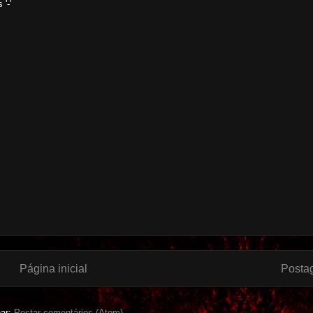
'-'
Página inicial
Posta
nar:
Postar comentários (Atom)