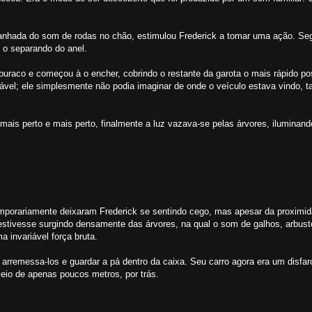
nhada do som de rodas no chão, estimulou Frederick a tomar uma ação. Se
 o separando do anel.
uraco e começou à o encher, cobrindo o restante da garota o mais rápido po
rável; ele simplesmente não podia imaginar de onde o veículo estava vindo, 
 perto e mais perto, finalmente a luz vazava-se pelas árvores, iluminando
mporariamente deixaram Frederick se sentindo cego, mas apesar da proximid
 estivesse surgindo densamente das árvores, na qual o som de galhos, arbus
 invariável força bruta.
 arremessa-los e guardar a pá dentro da caixa. Seu carro agora era um disfa
veio de apenas poucos metros, por trás.
------------------