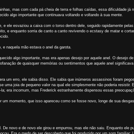
aninhas, mas com cada pá cheia de terra e folhas caídas, essa dificuldade já 
ecido algo importante que continuava voltando e voltando à sua mente.
, e ele esvaziou a caixa com o torso dentro dele, seguido rapidamente pelas
ito, e enquanto sorria de canto a canto revivendo o ecstasy de matar e corta
cido.
, e naquela mão estava o anel da garota.
quecido algo importante, mas era apenas desejo por aquele anel. O desejo de 
profanação de quaisquer memórias ou sentimentos que aquele anel significava 
 era um erro, ele sabia disso. Ele sabia que inúmeros assassinos foram pego
e uma joia de pequeno valor na qual ele simplesmente não poderia resistir. 
á-la; era incomum, mas Frederick estranhamente dispensou essas preocupaç
 por um momento, que isso apareceu como se fosse novo, longe de sua desga
. De novo e de novo ele girou e empurrou, mas ele não saiu. Enquanto ele p
chocou. Era o medo de ser descoberto que foi produzido por um som familiar: