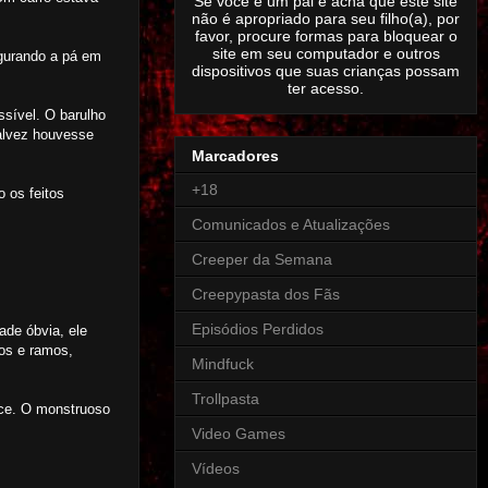
Se você é um pai e acha que este site
não é apropriado para seu filho(a), por
favor, procure formas para bloquear o
site em seu computador e outros
gurando a pá em
dispositivos que suas crianças possam
ter acesso.
ssível. O barulho
talvez houvesse
Marcadores
+18
 os feitos
Comunicados e Atualizações
Creeper da Semana
Creepypasta dos Fãs
Episódios Perdidos
ade óbvia, ele
tos e ramos,
Mindfuck
Trollpasta
rce. O monstruoso
Video Games
Vídeos