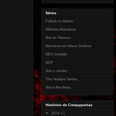
Séries
Falhas no Matrix
Glitches Macabros
Ilha do Tesouro
Monstros em Meus Ombros
NES Godzilla
SCP
Sob o Jardim
The Holders Series
Vox e Rei Beau
Histórico de Creepypastas
►
2024
(1)