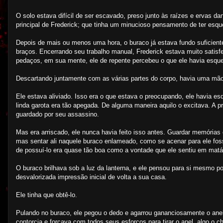
O solo estava difícil de ser escavado, preso junto às raízes e ervas d
principal de Frederick; que tinha um minucioso pensamento de ter esqu
Depois de mais ou menos uma hora, o buraco já estava fundo suficiente
braços. Encerrando seu trabalho manual, Frederick estava muito satisfe
pedaços, em sua mente, ele de repente percebeu o que ele havia esque
Descartando juntamente com as várias partes do corpo, havia uma mão
Ele estava aliviado. Isso era o que estava o preocupando, ele havia es
linda garota era tão apegada. De alguma maneira aquilo o excitava. A 
guardado por seu assassino.
Mas era arriscado, ele nunca havia feito isso antes. Guardar memórias
mas sentar ali naquele buraco enlameado, como se acenar para ele foss
de possuí-lo era quase tão boa como a vontade que ele sentiu em mat
O buraco brilhava sob a luz da lanterna, e ele pensou para si mesmo
desvalorizada impressão inicial de volta a sua casa.
Ele tinha que obtê-lo.
Pulando no buraco, ele pegou o dedo e agarrou gananciosamente o anel
contorcia e forçava com todos seus esforços para tirar o anel, algo o 