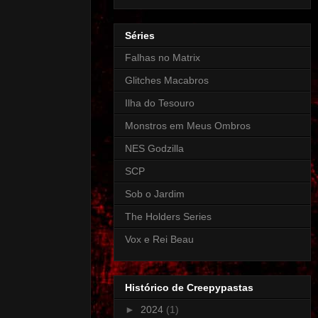
Séries
Falhas no Matrix
Glitches Macabros
Ilha do Tesouro
Monstros em Meus Ombros
NES Godzilla
SCP
Sob o Jardim
The Holders Series
Vox e Rei Beau
Histórico de Creepypastas
►
2024
(1)