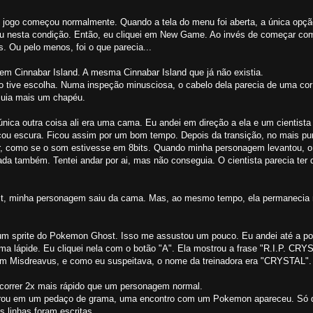
o o jogo começou normalmente. Quando a tela do menu foi aberta, a única op
eu nesta condição. Então, eu cliquei em New Game. Ao invés de começar com
s. Ou pelo menos, foi o que parecia...
m Cinnabar Island. A mesma Cinnabar Island que já não existia.
tive escolha. Numa inspeção minusciosa, o cabelo dela parecia de uma cor 
suia mais um chapéu.
única outra coisa ali era uma cama. Eu andei em direção a ela e um cientista
icou escura. Ficou assim por um bom tempo. Depois da transição, no mais pur
zer, como se o som estivesse em 8bits. Quando minha personagem levantou, o
a também. Tentei andar por ai, mas não conseguia. O cientista parecia ter 
lect, minha personagem saiu da cama. Mas, ao mesmo tempo, ela permanecia
m sprite do Pokemon Ghost. Isso me assustou um pouco. Eu andei até a por
uma lápide. Eu cliquei nela com o botão "A". Ela mostrou a frase "R.I.P. CRY
o um Misdreavus, e como eu suspeitava, o nome da treinadora era "CRYSTAL".
a correr 2x mais rápido que um personagem normal.
entrou em um pedaço de grama, uma encontro com um Pokemon apareceu. Só 
 linhas foram escritas.