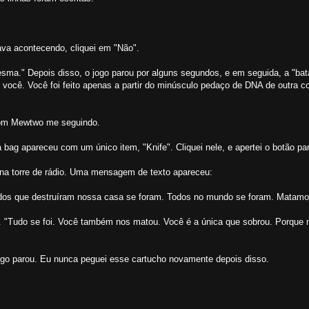
ava acontecendo, cliquei em "Não".
sma." Depois disso, o jogo parou por alguns segundos, e em seguida, a "bat
 você. Você foi feito apenas a partir do minúsculo pedaço de DNA de outra c
 com Mewtwo me seguindo.
 bag apareceu com um único item, "Knife". Cliquei nele, e apertei o botão par
a na torre de rádio. Uma mensagem de texto apareceu:
Todos que destruíram nossa casa se foram. Todos no mundo se foram. Matamo
á. "Tudo se foi. Você também nos matou. Você é a única que sobrou. Porqu
ogo parou. Eu nunca peguei esse cartucho novamente depois disso.