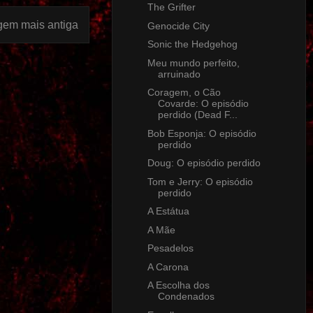
The Grifter
gem mais antiga
Genocide City
Sonic the Hedgehog
Meu mundo perfeito,
arruinado
Coragem, o Cão
Covarde: O episódio
perdido (Dead F...
Bob Esponja: O episódio
perdido
Doug: O episódio perdido
Tom e Jerry: O episódio
perdido
A Estátua
A Mãe
Pesadelos
A Carona
A Escolha dos
Condenados