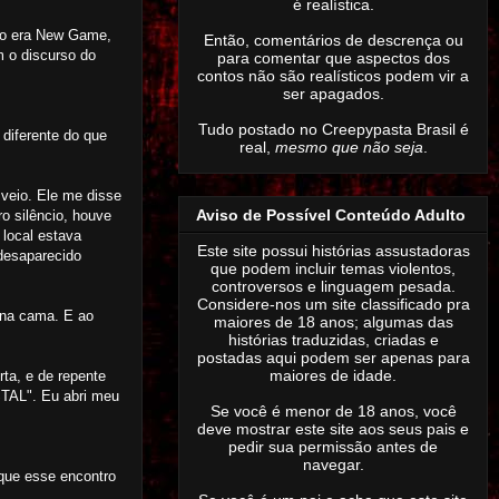
é realística.
ção era New Game,
Então,
comentários de descrença ou
 o discurso do
para comentar que aspectos dos
contos não são realísticos podem vir a
ser apagados
.
Tudo postado no Creepypasta Brasil é
diferente do que
real,
mesmo que não seja
.
 veio. Ele me disse
Aviso de Possível Conteúdo Adulto
o silêncio, houve
 local estava
Este site possui histórias assustadoras
desaparecido
que podem incluir temas violentos,
controversos e linguagem pesada.
Considere-nos um site classificado pra
 na cama. E ao
maiores de 18 anos; algumas das
histórias traduzidas, criadas e
postadas aqui podem ser apenas para
maiores de idade.
ta, e de repente
STAL". Eu abri meu
Se você é menor de 18 anos, você
deve mostrar este site aos seus pais e
pedir sua permissão antes de
navegar.
que esse encontro