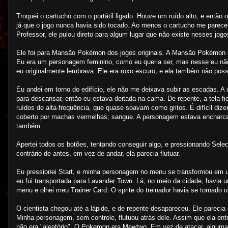
Troquei o cartucho com o portátil ligado. Houve um ruído alto, e entã
já que o jogo nunca havia sido tocado. Ao menos o cartucho me parec
Professor, ele pulou direto para algum lugar que não existe nesses jogo
Ele foi para Mansão Pokémon dos jogos originais. A Mansão Pokémon e
Eu era um personagem feminino, como eu queria ser, mas nesse eu não 
eu originalmente lembrava. Ele era roxo escuro, e ela também não pos
Eu andei em torno do edifício, ele não me deixava subir as escadas. A 
para descansar, então eu estava deitada na cama. De repente, a tela f
ruídos de alta-frequência, que quase soavam como gritos. É difícil di
coberto por machas vermelhas; sangue. A personagem estava encharcad
também.
Apertei todos os botões, tentando conseguir algo, e pressionando Se
contrário de antes, em vez de andar, ela parecia flutuar.
Eu pressionei Start, e minha personagem no menu se transformou em u
eu fui transportada para Lavander Town. Lá, no meio da cidade, havia 
menu e olhei meu Trainer Card. O sprite do treinador havia se tornad
O cientista chegou até a lápide, e de repente desapareceu. Ele pareci
Minha personagem, sem controle, flutuou atrás dele. Assim que ela 
não era "aleatório". O Pokemon era Mewtwo. Em vez de atacar, algumas