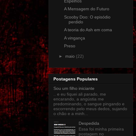
Espelhos
A Mensagem do Futuro
Scooby Doo: O episódio
perdido
A teoria do Ash em coma
A vingança
Preso
►
maio
(22)
Postagens Populares
Sou um filho iniciante
.. e eu fiquei ali parado, me
encarando, a angústia me
predominando, o sangue pingando e
escorrendo pelo meus dedos, sujando
o chão e a minh...
Despedida
Essa foi minha primeira
postagem no