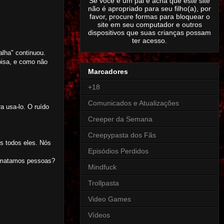
Se você é um pai e acha que este site
não é apropriado para seu filho(a), por
favor, procure formas para bloquear o
site em seu computador e outros
dispositivos que suas crianças possam
ter acesso.
alha" continuou.
oisa, e como não
Marcadores
+18
Comunicados e Atualizações
a usa-lo. O ruído
Creeper da Semana
Creepypasta dos Fãs
s todos eles. Nós
Episódios Perdidos
e matamos pessoas?
Mindfuck
Trollpasta
Video Games
Vídeos