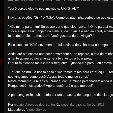
"Você deixou eles te pegam, não é, CRYSTAL?"
Havia as opções "Sim" e "Não". Como eu não tinha certeza do que est
"Não minta para mim! Eu posso ver o que eles fizeram! Olhe para si me
"Você é apenas um objeto da ciência, como eu. Eu não sou real, e nem
foi perfeita, eles te mataram. Você gostaria de se vingar? "
Eu cliquei em "Não" novamente e fui enviada de volta para o campo,
Andei até o cientista aparecer novamente e, de repente, a tela da minha
gritante apareceu novamente, e a tela voltou a ficar preta.
O grito foi ficando mais e mais frequente. Quando ele parou, eu estav
"Por que destruiu a nossa casa? Nós fomos feitos para estar aqui... 
nos vingamos como você. Agora, todo o mundo se foi."
Neste momento, a tela ficou branca, com a minha personagem ainda l
Porque você nos ajudou? Agora, você terá o que merece!"
A personagem foi substituída por uma mancha de sangue, e depois o j
Por
Gabriel Azevedo dos Santos
às
segunda-feira, junho 06, 2011
Marcadores
Video Games