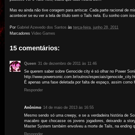
Mas eu ainda não tive coragem para arriscar. Cada parte racional de 
acontecer se eu ver a tela de título sem o Tails nela. Eu sonho com isso
Por
Gabriel Azevedo dos Santos
às
terça-feira, junho 28, 2011
Marcadores
Video Games
15 comentários:
Queen
31 de dezembro de 2011 às 11:46
Se querem saber sobre Genocide city é só olhar no Power Soni
http://www.powersonic.com.br/outros/especiais/genocide_city.
É apenas uma fase deletada por falta de espaço, assim como 
Responder
Anônimo
14 de maio de 2013 às 16:55
Mesmo sendo só uma creepy, e se a verdadeira história de So
macabro que chocasse os jovens jogadores, deixando a stor
Master System também envolveu a morte de Tails, na ending q
Responder