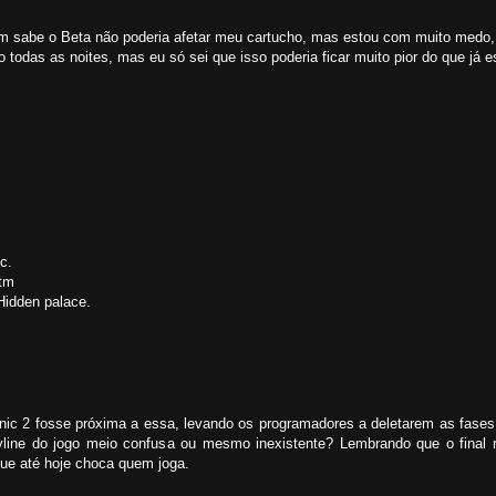
mim sabe o Beta não poderia afetar meu cartucho, mas estou com muito medo
 todas as noites, mas eu só sei que isso poderia ficar muito pior do que já e
c.
htm
Hidden palace.
nic 2 fosse próxima a essa, levando os programadores a deletarem as fase
yline do jogo meio confusa ou mesmo inexistente? Lembrando que o final 
ue até hoje choca quem joga.