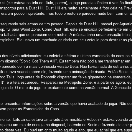
i (ele estava na tela de título, porem), o jogo parecia idêntico à versão fina
ansportou para a Dust Hill. Dust Hill era muito semelhante à foto dela na Pre
o era um pouco inquietante, mas tudo o resto se pareceu muito bem com uma 
egurando seis armas de tiro pesado. Depois de Dust Hill, passei por Aquati
 Top, fui para Wood Zone. Como Dust Hill, este se encaixa perfeitamente em 
 talhada, que se pareciam com rostos. A música tinha uma sensação tribal, e
espinhos. Ele usava um machado grudado em seu veículo para destruir as pl
ém dos níveis adicionados: eu coletei a sétima e ultima esmeralda do caos n
 dizendo "Sonic Got Them All!". Eu também não podia me transformar em 
to parecido com a mais conhecida versão Beta. Não havia nada de estranho, 
nik estava voando sobre ele, fazendo uma animação de risada. Então Sonic 
o Tails, logo antes de Robotnik disparar um feixe gigantesco na esmeralda,
", e a tela escureceu. Reapareci na Metropolis Zone, e a partir de agora, e
eguindo. O resto do jogo foi exatamente como na versão normal. A Genocide
ntei encontrar informações sobre a versão que havia acabado de jogar. Não co
z sem pegar as Esmeraldas do Caos.
vamente. Tails ainda estava amarrado à esmeralda e Robotnik estava voando a
sparou um raio de energia na diagonal, batendo no Sonic e fazendo ele cair p
nto desta vez. Eu ouvi um grito muito agudo e alto, que eu achei que era su