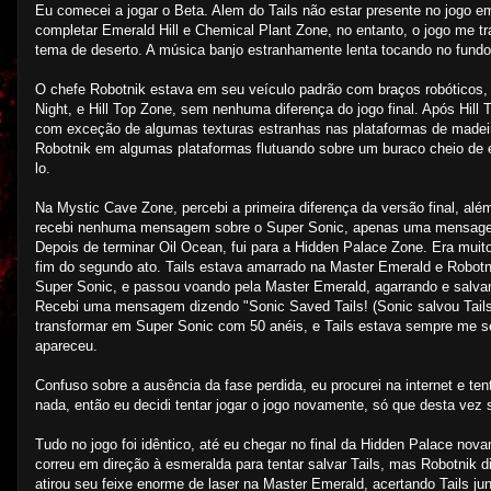
Eu comecei a jogar o Beta. Alem do Tails não estar presente no jogo em s
completar Emerald Hill e Chemical Plant Zone, no entanto, o jogo me tr
tema de deserto. A música banjo estranhamente lenta tocando no fund
O chefe Robotnik estava em seu veículo padrão com braços robóticos, s
Night, e Hill Top Zone, sem nenhuma diferença do jogo final. Após Hill
com exceção de algumas texturas estranhas nas plataformas de madeira
Robotnik em algumas plataformas flutuando sobre um buraco cheio de 
lo.
Na Mystic Cave Zone, percebi a primeira diferença da versão final, al
recebi nenhuma mensagem sobre o Super Sonic, apenas uma mensagem
Depois de terminar Oil Ocean, fui para a Hidden Palace Zone. Era mui
fim do segundo ato. Tails estava amarrado na Master Emerald e Robot
Super Sonic, e passou voando pela Master Emerald, agarrando e salvand
Recebi uma mensagem dizendo "Sonic Saved Tails! (Sonic salvou Tails!)
transformar em Super Sonic com 50 anéis, e Tails estava sempre me s
apareceu.
Confuso sobre a ausência da fase perdida, eu procurei na internet e te
nada, então eu decidi tentar jogar o jogo novamente, só que desta ve
Tudo no jogo foi idêntico, até eu chegar no final da Hidden Palace no
correu em direção à esmeralda para tentar salvar Tails, mas Robotnik di
atirou seu feixe enorme de laser na Master Emerald, acertando Tails ju