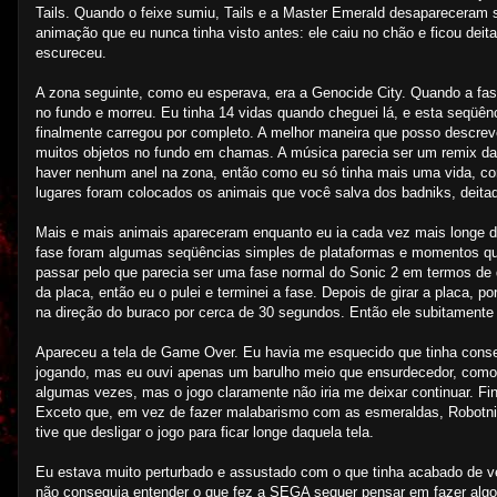
Tails. Quando o feixe sumiu, Tails e a Master Emerald desapareceram 
animação que eu nunca tinha visto antes: ele caiu no chão e ficou deit
escureceu.
A zona seguinte, como eu esperava, era a Genocide City. Quando a fa
no fundo e morreu. Eu tinha 14 vidas quando cheguei lá, e esta seqüên
finalmente carregou por completo. A melhor maneira que posso descre
muitos objetos no fundo em chamas. A música parecia ser um remix da 
haver nenhum anel na zona, então como eu só tinha mais uma vida, c
lugares foram colocados os animais que você salva dos badniks, deit
Mais e mais animais apareceram enquanto eu ia cada vez mais longe d
fase foram algumas seqüências simples de plataformas e momentos que
passar pelo que parecia ser uma fase normal do Sonic 2 em termos de 
da placa, então eu o pulei e terminei a fase. Depois de girar a placa, p
na direção do buraco por cerca de 30 segundos. Então ele subitamente 
Apareceu a tela de Game Over. Eu havia me esquecido que tinha conse
jogando, mas eu ouvi apenas um barulho meio que ensurdecedor, como 
algumas vezes, mas o jogo claramente não iria me deixar continuar. Fi
Exceto que, em vez de fazer malabarismo com as esmeraldas, Robotni
tive que desligar o jogo para ficar longe daquela tela.
Eu estava muito perturbado e assustado com o que tinha acabado de ve
não conseguia entender o que fez a SEGA sequer pensar em fazer algo a