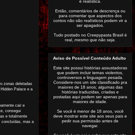
é realística.
Então,
comentários de descrença ou
para comentar que aspectos dos
contos não são realísticos podem vir a
ser apagados
.
Tudo postado no Creepypasta Brasil é
real,
mesmo que não seja
.
Aviso de Possível Conteúdo Adulto
Este site possui histórias assustadoras
que podem incluir temas violentos,
controversos e linguagem pesada.
Considere-nos um site classificado pra
ro zonas deletadas
maiores de 18 anos; algumas das
A Hidden Palace e a
histórias traduzidas, criadas e
postadas aqui podem ser apenas para
maiores de idade.
eamente cair e
te, consegui
Se você é menor de 18 anos, você
deve mostrar este site aos seus pais e
as e totalmente
pedir sua permissão antes de
m concluídas, mas a
navegar.