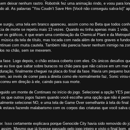
sem deixar nenhum rastro. Robotnik fez uma animação rindo, e voou para lo
ado ali. As palavras "You Coudn’t Save Him (Você não conseguiu salva-lo)" ap
se surgiu, uma tela em branco apareceu, assim como no Beta que todos con
cia de morte se repetiu mais 13 vezes. Quando eu tinha apenas mais 1 vida,
ver os gráficos, é que eram uma combinação da Chemical Plant e da Metropo
música da tela de título, mas tocada com nada além de tons graves e fundo
ontinuei com muita cautela. Também não parecia haver nenhum inimigo na zo
ados no chão, sem se mexerem.
a fase. Logo depois, o chão estava coberto com eles. Os únicos desafios q
 eu tive que saltar sobre buracos no chão para que não caísse em um mar 
duração, finalmente cheguei na placa do final da fase. Havia um pequeno bu
orem, ao invés de correr para a direita como ele normalmente faz, Sonic virou-
correu em direção à ele, caindo para sua morte.
guido um monte de Continues no início do jogo. Selecionei a opção YES par
os que outros jogos fazem quando você escolhe uma opção que não é permit
nalmente selecionei NO, e uma tela de Game Over semelhante à tela do final 
k estava fazendo malabarismo com os corpos das criaturas que você salva 
r. Isso certamente explicava porque Genocide City havia sido removido do jo
ssim. Mesmo que já tivesse passado pelo jogo inteiro e visto o final bom, e