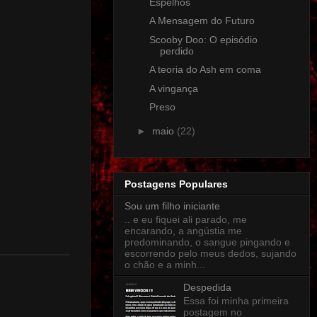
Espelhos
A Mensagem do Futuro
Scooby Doo: O episódio
perdido
A teoria do Ash em coma
A vingança
Preso
►
maio
(22)
Postagens Populares
Sou um filho iniciante
.. e eu fiquei ali parado, me
encarando, a angústia me
predominando, o sangue pingando e
escorrendo pelo meus dedos, sujando
o chão e a minh...
Despedida
Essa foi minha primeira
postagem no