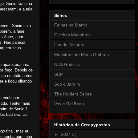
nge. Sonic fez uma
areceram, e a tela
Séries
Falhas no Matrix
hecem. Sonic caiu
 porém, a fase
Glitches Macabros
lis Zone, com
s. Não parecia
Ilha do Tesouro
na; em seus
Monstros em Meus Ombros
NES Godzilla
ue apareceram na
de fogo. Depois de
SCP
raco no chão antes
se e ficou olhando
Sob o Jardim
The Holders Series
a continuar
ida. Tentei mais
Vox e Rei Beau
ruim de Sonic 1.
dos badniks. Eu
Histórico de Creepypastas
go final, mas eu
►
2024
(1)
u sentia que tinha