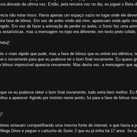
via deixado da ultima vez. Então, pela terceira vez no dia, eu joguei o Beta 
 parecia não notar nisso. Havia apenas um espaço vazio no lugar onde ele deve
imeira fase de bônus. Em vez de anéis vindo até mim, apareciam onda após o
ingido. Em vez de fazer a animação de perder os anéis, o Sonic fez uma ani
 estatísticas, mas a mensagem no topo era diferente; em texto preto sólido, 
olta)".
s o mais rápido que pude, mas a fase de bônus que eu entrei era idêntica, 
-o novamente para que eu pudesse ter o bom final novamente. Eu quase gri
se de bônus impossível aparecia novamente. Mas desta vez, a mensagem que 
.
 que se eu pudesse obter o bom final novamente, tudo seria bem melhor. Eu 
oltou a aparecer. Agindo por instinto neste ponto, fui para a fase de bônus n
)".
res estavam compartilhando uma mesma fonte de internet, e que havia a po
el Mega Drive e peguei o cartucho do Sonic 2 que eu já tinha há 17 anos. Se 