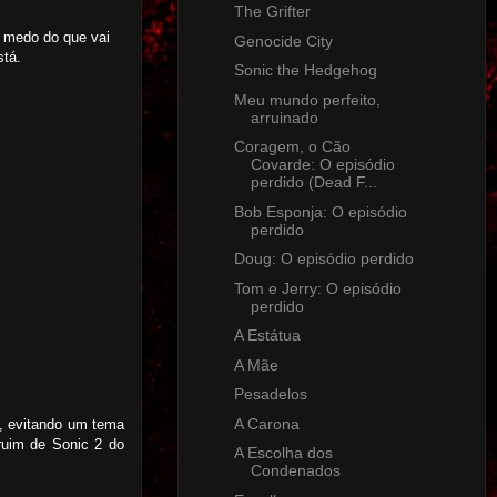
The Grifter
, medo do que vai
Genocide City
stá.
Sonic the Hedgehog
Meu mundo perfeito,
arruinado
Coragem, o Cão
Covarde: O episódio
perdido (Dead F...
Bob Esponja: O episódio
perdido
Doug: O episódio perdido
Tom e Jerry: O episódio
perdido
A Estátua
A Mãe
Pesadelos
A Carona
s, evitando um tema
ruim de Sonic 2 do
A Escolha dos
Condenados