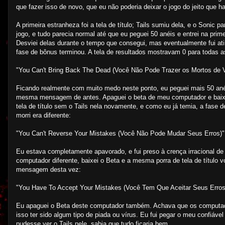
que fazer isso de novo, que eu não poderia deixar o jogo do jeito que ha
A primeira estranheza foi a tela de título; Tails sumiu dela, e o Sonic
jogo, e tudo parecia normal até que eu peguei 50 anéis e entrei na pr
Desviei delas durante o tempo que consegui, mas eventualmente fui at
fase de bônus terminou. A tela de resultados mostravam 0 para todas as
"You Can't Bring Back The Dead (Você Não Pode Trazer os Mortos de V
Ficando realmente com muito medo neste ponto, eu peguei mais 50 anéi
mesma mensagem de antes. Apaguei o beta de meu computador e baixei
tela de título sem o Tails nela novamente, e como eu já temia, a fa
morri era diferente:
"You Can't Reverse Your Mistakes (Você Não Pode Mudar Seus Erros)"
Eu estava completamente apavorado, e fui preso à crença irracional de
computador diferente, baixei o Beta e a mesma porra de tela de título v
mensagem desta vez:
"You Have To Accept Your Mistakes (Você Tem Que Aceitar Seus Erros
Eu apaguei o Beta deste computador também. Achava que os computado
isso ter sido algum tipo de piada ou vírus. Eu fui pegar o meu confiáv
pudesse ver o Tails nele, sabia que tudo ficaria bem.