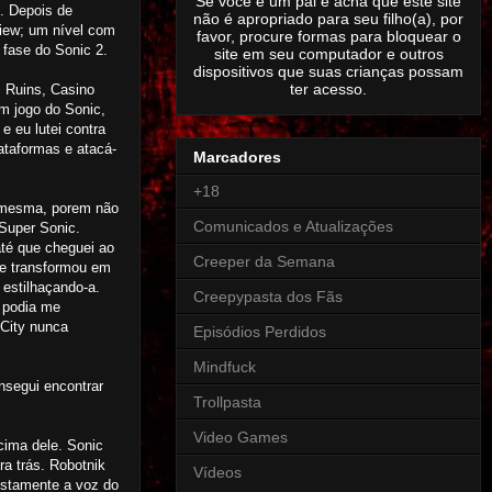
Se você é um pai e acha que este site
l. Depois de
não é apropriado para seu filho(a), por
view; um nível com
favor, procure formas para bloquear o
fase do Sonic 2.
site em seu computador e outros
dispositivos que suas crianças possam
ter acesso.
c Ruins, Casino
um jogo do Sonic,
 eu lutei contra
ataformas e atacá-
Marcadores
+18
a mesma, porem não
Comunicados e Atualizações
Super Sonic.
até que cheguei ao
Creeper da Semana
se transformou em
 estilhaçando-a.
Creepypasta dos Fãs
u podia me
 City nunca
Episódios Perdidos
Mindfuck
nsegui encontrar
Trollpasta
Video Games
cima dele. Sonic
ra trás. Robotnik
Vídeos
postamente a voz do