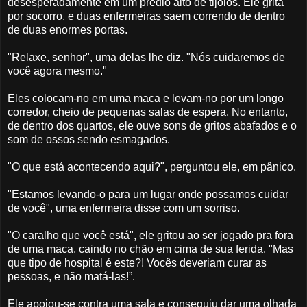
desesperadamente em um prédio alto de tijolos. Ele grita
por socorro, e duas enfermeiras saem correndo de dentro
de duas enormes portas.
"Relaxe, senhor", uma delas lhe diz. "Nós cuidaremos de
você agora mesmo."
Eles colocam-no em uma maca e levam-no por um longo
corredor, cheio de pequenas salas de espera. No entanto,
de dentro dos quartos, ele ouve sons de gritos abafados e o
som de ossos sendo esmagados.
"O que está acontecendo aqui?", perguntou ele, em pânico.
"Estamos levando-o para um lugar onde possamos cuidar
de você", uma enfermeira disse com um sorriso.
"O caralho que você está", ele gritou ao ser jogado pra fora
de uma maca, caindo no chão em cima de sua ferida.
"Mas
que tipo de hospital é este?!
Vocês deveriam curar as
pessoas, e não matá-las!”.
Ele apoiou-se contra uma sala e conseguiu dar uma olhada