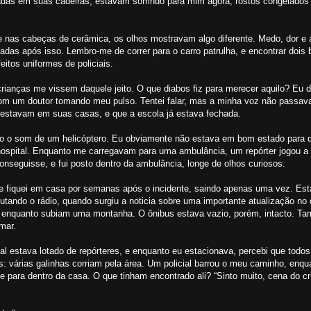
adas em suas cadeiras, estavam sorrindo para mim agora; rostos congelados 
e nas cabeças de cerâmica, os olhos mostravam algo diferente. Medo, dor e
as após isso. Lembro-me de correr para o carro patrulha, e encontrar dois 
itos uniformes de policiais.
rianças me vissem daquele jeito. O que diabos fiz para merecer aquilo? Eu 
om um doutor tomando meu pulso. Tentei falar, mas a minha voz não passav
á estavam em suas casas, e que a escola já estava fechada.
uvido o som de um helicóptero. Eu obviamente não estava em bom estado para 
 hospital. Enquanto me carregavam para uma ambulância, um repórter jogou
 conseguisse, e fui posto dentro da ambulância, longe de olhos curiosos.
 e fiquei em casa por semanas após o incidente, saindo apenas uma vez. Es
utando o rádio, quando surgiu a noticia sobre uma importante atualização no
, enquanto subiam uma montanha. O ônibus estava vazio, porém, intacto. Tam
mar.
al estava lotado de repórteres, e enquanto eu estacionava, percebi que todo
as: várias galinhas corriam pela área. Um policial barrou o meu caminho, enqu
e para dentro da casa. O que tinham encontrado ali? “Sinto muito, cena do c