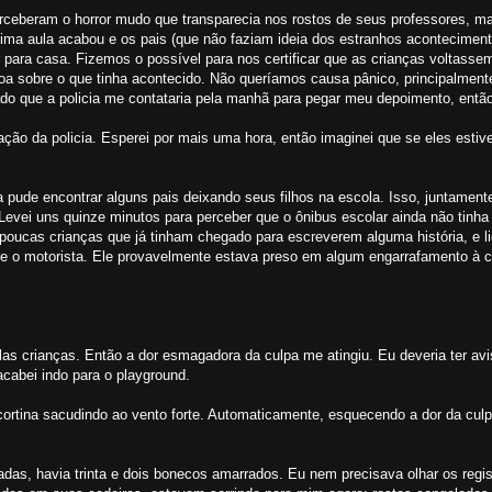
erceberam o horror mudo que transparecia nos rostos de seus professores, m
tima aula acabou e os pais (que não faziam ideia dos estranhos acontecime
 para casa. Fizemos o possível para nos certificar que as crianças voltass
a sobre o que tinha acontecido. Não queríamos causa pânico, principalment
do que a policia me contataria pela manhã para pegar meu depoimento, então 
ção da policia. Esperei por mais uma hora, então imaginei que se eles esti
 pude encontrar alguns pais deixando seus filhos na escola. Isso, juntament
 Levei uns quinze minutos para perceber que o ônibus escolar ainda não tinh
oucas crianças que já tinham chegado para escreverem alguma história, e li
re o motorista. Ele provavelmente estava preso em algum engarrafamento à 
as crianças. Então a dor esmagadora da culpa me atingiu. Eu deveria ter av
acabei indo para o playground.
ortina sacudindo ao vento forte. Automaticamente, esquecendo a dor da culp
adas, havia trinta e dois bonecos amarrados. Eu nem precisava olhar os regis