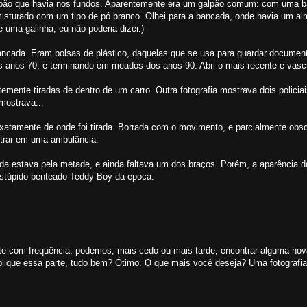
galpão que havia nos fundos. Aparentemente era um galpão comum: com uma 
, misturado com um tipo de pó branco. Olhei para a bancada, onde havia um alm
 uma galinha, eu não poderia dizer.)
bancada. Eram bolsas de plástico, daquelas que se usa para guardar documen
nos 70, e terminando em meados dos anos 90. Abri o mais recente e vascu
mente tiradas de dentro de um carro. Outra fotografia mostrava dois policia
 mostrava...
exatamente de onde foi tirada. Borrada com o movimento, e parcialmente obs
ntrar em uma ambulância.
inda estava pela metade, e ainda faltava um dos braços. Porém, a aparência
 estúpido penteado Teddy Boy da época.
nte com frequência, podemos, mais cedo ou mais tarde, encontrar alguma no
ique essa parte, tudo bem? Ótimo. O que mais você deseja? Uma fotografia