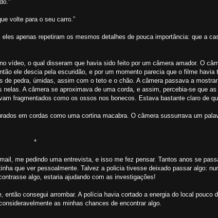
do.”
e volte para o seu carro.”
ia, eles apenas repetiram os mesmos detalhes de pouca importância: que a ca
no vídeo, o qual disseram que havia sido feito por um câmera amador. O câ
ntão ele descia pela escuridão, e por um momento parecia que o filme havi
es de pedra, úmidas, assim com o teto e o chão. A câmera passava a mostrar 
 nelas. A câmera se aproximava de uma corda, e assim, percebia-se que as
avam fragmentados como os ossos nos bonecos. Estava bastante claro de qu
urados em cordas como uma cortina macabra. O câmera sussurrava um palav
*
-mail, me pedindo uma entrevista, e isso me fez pensar. Tantos anos se pass
 tinha que ver pessoalmente. Talvez a policia tivesse deixado passar algo: n
contrasse algo, estaria ajudando com as investigações!
e, então consegui arrombar. A polícia havia cortado a energia do local pouco 
u consideravelmente as minhas chances de encontrar algo.