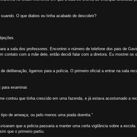
a suando. O que diabos eu tinha acabado de descobrir?
bjeções.
ra a sala dos professores. Encontrei o número de telefone dos pais de Gavin
m contato com a mãe dele, então decidi falar com a diretora. Eu mostrei os o
deliberação, ligamos para a polícia. O primeiro oficial a entrar na sala re
 para examinar.
ele me contou que tinha crescido em uma fazenda, e já estava acostumado a r
m tipo de ameaça, ou pelo menos uma piada doentia.”
isaram que a policia passaria a manter uma certa vigilância sobre a escol
sim que o primeiro partiu.