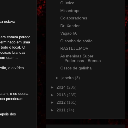
O único
Misantropo
Colaboradores
sa estava
Dr. Xander
Vagão 66
mera estava parado
O sonho do sótão
a terminado em uma
todo o local. O
RASTEJE.MOV
 coisas brancas
As meninas Super
em eram...
Poderosas - Brenda
rão, e o vídeo
Ossos de galinha
►
janeiro
(3)
►
2014
(235)
aram, e eu queria
►
2013
(235)
unca prenderam
►
2012
(161)
►
2011
(74)
depois dos