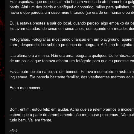
Eu suspeitava que os policiais não tinham verificado atentamente o 
barris. Abri um dos barris e verifiquei o conteúdo: milho para galinhas
havia o que parecia um osso meio triturado (se era de um humano ou de
Eu já estava prestes a sair do local, quando percebi algo embaixo da 
Estavam datadas: de cinco em cinco anos, começando em meados dos a
Fotografias. Fotografias mostrando crianças em um playground, aparente
carro, despercebidos sobre a presença do fotógrafo. A última fotografia
…a última era a minha. Não era uma fotografia qualquer. Eu lembrava 
de um policial que tentava afastar um fotógrafo para que eu pudesse e
Havia outro objeto na bolsa: um boneco. Estava incompleto: o rosto a
inquietava. Ele parecia bastante familiar, das vestimentas marrons ao
Era o meu boneco.
–
Bom, enfim, estou feliz em ajudar. Acho que se relembrarmos o incide
espero que a parte do arrombamento não me cause problemas. Não publ
tudo bem. Vai em frente.
click