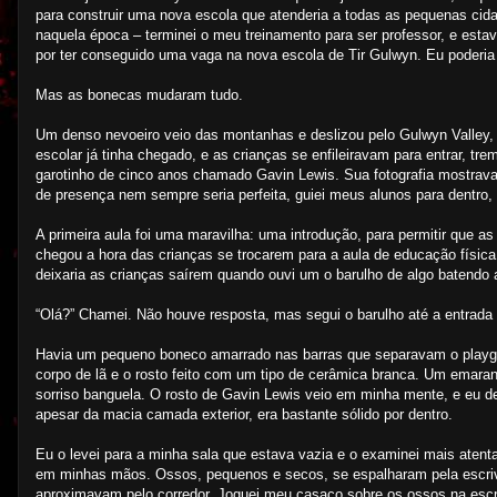
para construir uma nova escola que atenderia a todas as pequenas cida
naquela época – terminei o meu treinamento para ser professor, e esta
por ter conseguido uma vaga na nova escola de Tir Gulwyn. Eu poderia
Mas as bonecas mudaram tudo.
Um denso nevoeiro veio das montanhas e deslizou pelo Gulwyn Valley, 
escolar já tinha chegado, e as crianças se enfileiravam para entrar, t
garotinho de cinco anos chamado Gavin Lewis. Sua fotografia mostrava
de presença nem sempre seria perfeita, guiei meus alunos para dentro,
A primeira aula foi uma maravilha: uma introdução, para permitir que a
chegou a hora das crianças se trocarem para a aula de educação física
deixaria as crianças saírem quando ouvi um o barulho de algo batendo 
“Olá?” Chamei. Não houve resposta, mas segui o barulho até a entrada d
Havia um pequeno boneco amarrado nas barras que separavam o playgr
corpo de lã e o rosto feito com um tipo de cerâmica branca. Um emara
sorriso banguela. O rosto de Gavin Lewis veio em minha mente, e eu de
apesar da macia camada exterior, era bastante sólido por dentro.
Eu o levei para a minha sala que estava vazia e o examinei mais aten
em minhas mãos. Ossos, pequenos e secos, se espalharam pela escri
aproximavam pelo corredor. Joguei meu casaco sobre os ossos na escr