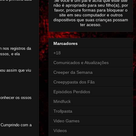
Se você é um pai e acha que este site
não é apropriado para seu filho(a), por
favor, procure formas para bloquear o
site em seu computador e outros
dispositivos que suas crianças possam
ter acesso.
Marcadores
 nos registros da
+18
ssos, e ela
Comunicados e Atualizações
cuou assim que viu
Creeper da Semana
Creepypasta dos Fãs
Episódios Perdidos
econhecer os ossos
Mindfuck
Trollpasta
Video Games
a. Cumprindo com a
Vídeos