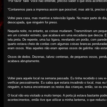
“Por favor” falei “você não entende, preciso saber o que está acontecen
“Contaremos para a imprensa assim que possível, mas até lá, preciso qu
Voltei para casa, mas mantive a televisão ligada. Na maior parte do d
desocupada, que ninguém foi preso.
Naquela noite, no entanto, as coisas mudaram. Transmitiram um peque
em um corredor estreito, que acabava em uma escadaria que descia. E
tela preta. De repente, uma luz ligava, revelando um porão, com pared
quarto estava cheio de cordas com algumas coisas brancas penduradas
eram ossos. Mas aqueles não eram apenas ossos de galinha: não est
Ossos de dedos. Dezenas, talvez centenas, de pequenos ossos, pend
acabava abruptamente.
Voltei para aquele local na semana passada. Eu tinha recebido o seu e
verificar pessoalmente. Eu sabia que estaria invadindo o local, mas eu
ninguém, e nunca encontraram os restos das crianças, então, se eu en
O local não era visitado a muito tempo. A porta já estava bastante podr
acontecimentos, então tive que utilizar a minha lanterna, o que reduzi