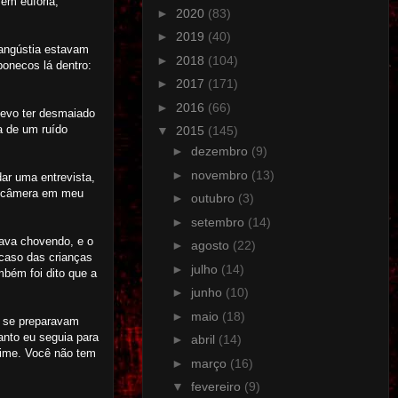
em euforia,
►
2020
(83)
►
2019
(40)
 angústia estavam
►
2018
(104)
bonecos lá dentro:
►
2017
(171)
►
2016
(66)
devo ter desmaiado
a de um ruído
▼
2015
(145)
►
dezembro
(9)
►
novembro
(13)
dar uma entrevista,
 a câmera em meu
►
outubro
(3)
►
setembro
(14)
tava chovendo, e o
►
agosto
(22)
 caso das crianças
►
julho
(14)
bém foi dito que a
►
junho
(10)
►
maio
(18)
s se preparavam
anto eu seguia para
►
abril
(14)
rime. Você não tem
►
março
(16)
▼
fevereiro
(9)