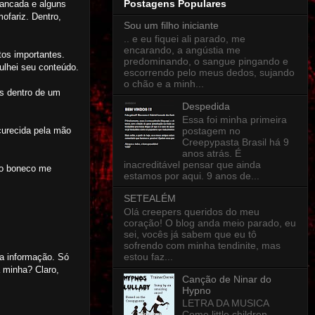
Postagens Populares
bancada e alguns
ofariz. Dentro,
Sou um filho iniciante
.. e eu fiquei ali parado, me
encarando, a angústia me
tos importantes.
predominando, o sangue pingando e
lhei seu conteúdo.
escorrendo pelo meus dedos, sujando
o chão e a minh...
is dentro de um
Despedida
Essa foi minha primeira
postagem no
curecida pela mão
Creepypasta Brasil há 9
anos atrás. É
inacreditável pensar que ainda
 do boneco me
estamos por aqui. 9 anos de...
SETEALÉM
Olá creepers queridos do meu
coração! O blog anda meio parado, eu
sei, vocês já sabem que eu tô
sofrendo com minha tendinite, mas
estou faz...
va informação. Só
 minha? Claro,
Canção de Ninar do
Hypno
LETRA DA MUSICA
Come little children,