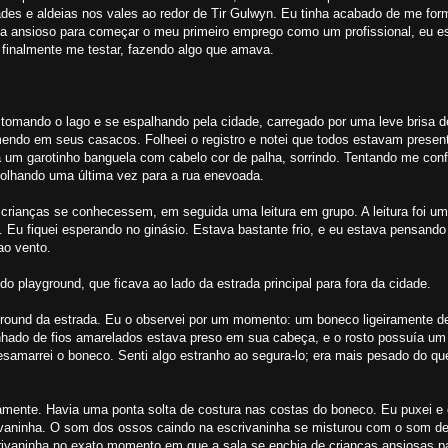
des e aldeias nos vales ao redor de Tir Gulwyn. Eu tinha acabado de me for
va ansioso para começar o meu primeiro emprego como um profissional, eu es
 finalmente me testar, fazendo algo que amava.
tomando o lago e se espalhando pela cidade, carregado por uma leve brisa d
remendo em seus casacos. Folheei o registro e notei que todos estavam prese
 um garotinho banguela com cabelo cor de palha, sorrindo. Tentando me conf
 olhando uma última vez para a rua enevoada.
s crianças se conhecessem, em seguida uma leitura em grupo. A leitura foi u
. Eu fiquei esperando no ginásio. Estava bastante frio, e eu estava pensando
ao vento.
o playground, que ficava ao lado da estrada principal para fora da cidade.
ound da estrada. Eu o observei por um momento: um boneco ligeiramente d
nhado de fios amarelados estava preso em sua cabeça, e o rosto possuía um
samarrei o boneco. Senti algo estranho ao segura-lo; era mais pesado do qu
tamente. Havia uma ponta solta de costura nas costas do boneco. Eu puxei e 
vaninha. O som dos ossos caindo na escrivaninha se misturou com o som d
ivaninha no exato momento em que a sala se enchia de crianças ansiosas par