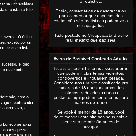
é realística.
mar na universidade
tava bastante feliz
Então,
comentários de descrença ou
para comentar que aspectos dos
contos não são realísticos podem vir a
ser apagados
.
Tudo postado no Creepypasta Brasil é
e inverno. O ônibus
real,
mesmo que não seja
.
ntes, exceto por um
ormar que a lista
Aviso de Possível Conteúdo Adulto
m sucesso, e logo
Este site possui histórias assustadoras
 se realmente
que podem incluir temas violentos,
controversos e linguagem pesada.
Considere-nos um site classificado pra
maiores de 18 anos; algumas das
histórias traduzidas, criadas e
eformado, com o
postadas aqui podem ser apenas para
maiores de idade.
 vago e perturbador
e aparentava, e
Se você é menor de 18 anos, você
deve mostrar este site aos seus pais e
pedir sua permissão antes de
o boneco se abriu
navegar.
e passos que se
a a primeira aula