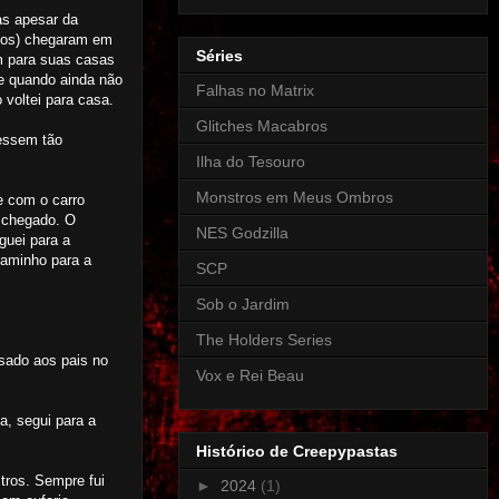
as apesar da
ntos) chegaram em
Séries
em para suas casas
e quando ainda não
Falhas no Matrix
voltei para casa.
Glitches Macabros
vessem tão
Ilha do Tesouro
Monstros em Meus Ombros
e com o carro
a chegado. O
NES Godzilla
guei para a
caminho para a
SCP
Sob o Jardim
The Holders Series
isado aos pais no
Vox e Rei Beau
a, segui para a
Histórico de Creepypastas
tros. Sempre fui
►
2024
(1)