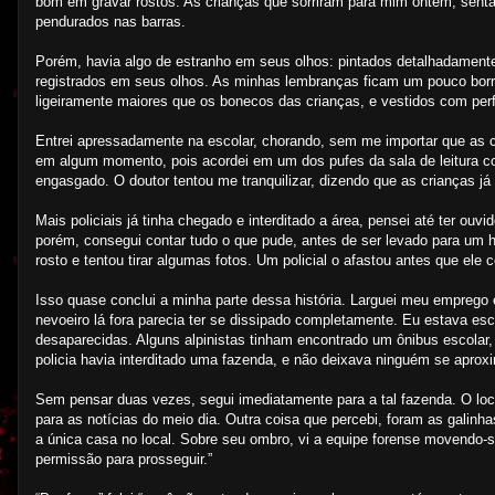
bom em gravar rostos. As crianças que sorriram para mim ontem, sent
pendurados nas barras.
Porém, havia algo de estranho em seus olhos: pintados detalhadament
registrados em seus olhos. As minhas lembranças ficam um pouco borrad
ligeiramente maiores que os bonecos das crianças, e vestidos com perfe
Entrei apressadamente na escolar, chorando, sem me importar que as c
em algum momento, pois acordei em um dos pufes da sala de leitura c
engasgado. O doutor tentou me tranquilizar, dizendo que as crianças j
Mais policiais já tinha chegado e interditado a área, pensei até ter o
porém, consegui contar tudo o que pude, antes de ser levado para um
rosto e tentou tirar algumas fotos. Um policial o afastou antes que ele
Isso quase conclui a minha parte dessa história. Larguei meu emprego
nevoeiro lá fora parecia ter se dissipado completamente. Eu estava esc
desaparecidas. Alguns alpinistas tinham encontrado um ônibus escolar
policia havia interditado uma fazenda, e não deixava ninguém se aproxi
Sem pensar duas vezes, segui imediatamente para a tal fazenda. O loc
para as notícias do meio dia. Outra coisa que percebi, foram as galinh
a única casa no local. Sobre seu ombro, vi a equipe forense movendo-s
permissão para prosseguir.”