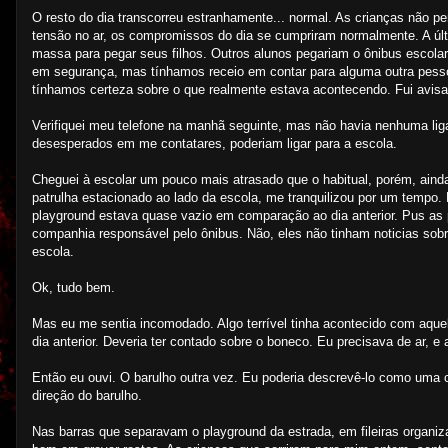
O resto do dia transcorreu estranhamente... normal. As crianças não p
tensão no ar, os compromissos do dia se cumpriram normalmente. A úl
massa para pegar seus filhos. Outros alunos pegariam o ônibus escolar
em segurança, mas tínhamos receio em contar para alguma outra pesso
tínhamos certeza sobre o que realmente estava acontecendo. Fui avisa
Verifiquei meu telefone na manhã seguinte, mas não havia nenhuma liga
desesperados em me contatares, poderiam ligar para a escola.
Cheguei à escolar um pouco mais atrasado que o habitual, porém, ainda
patrulha estacionado ao lado da escola, me tranquilizou por um tempo.
playground estava quase vazio em comparação ao dia anterior. Pus as p
companhia responsável pelo ônibus. Não, eles não tinham noticias sob
escola.
Ok, tudo bem.
Mas eu me sentia incomodado. Algo terrível tinha acontecido com aquel
dia anterior. Deveria ter contado sobre o boneco. Eu precisava de ar, e 
Então eu ouvi. O barulho outra vez. Eu poderia descrevê-lo como uma c
direção do barulho.
Nas barras que separavam o playground da estrada, em fileiras organiz