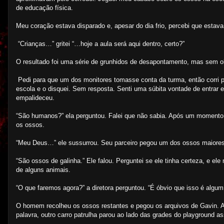
de educação física.
Meu coração estava disparado e, apesar do dia frio, percebi que estav
“Crianças…” gritei “…hoje a aula será aqui dentro, certo?”
O resultado foi uma série de grunhidos de desapontamento, mas sem o
Pedi para que um dos monitores tomasse conta da turma, então corri pa
escola e o disquei. Sem resposta. Senti uma súbita vontade de entrar e
empalideceu.
“São humanos?” ela perguntou. Falei que não sabia. Após um momento de 
os ossos.
“Meu Deus…” ele sussurrou. Seu parceiro pegou um dos ossos maiores
“São ossos de galinha.” Ele falou. Perguntei se ele tinha certeza, e 
de alguns animais.
“O que faremos agora?” a diretora perguntou. “É óbvio que isso é algu
O homem recolheu os ossos restantes e pegou os arquivos de Gavin. Av
palavra, outro carro patrulha parou ao lado das grades do playground as