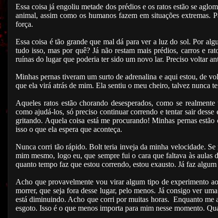
Essa coisa já engoliu metade dos prédios e os ratos estão se aglo
animal, assim como os humanos fazem em situações extremas. P
força.
Essa coisa é tão grande que mal dá para ver a luz do sol. Por alg
tudo isso, mas por quê? Já não restam mais prédios, carros e ra
ruínas do lugar que poderia ter sido um novo lar. Preciso voltar 
Minhas pernas tiveram um surto de adrenalina e aqui estou, de vol
que ela virá atrás de mim. Ela sentiu o meu cheiro, talvez nunca 
Aqueles ratos estão chorando desesperados, como se realmente 
como ajudá-los, só preciso continuar correndo e tentar sair desse 
gritando. Aquela coisa está me procurando! Minhas pernas estão 
isso o que ela espera que aconteça.
Nunca corri tão rápido. Bolt teria inveja da minha velocidade. Se 
mim mesmo, logo eu, que sempre fui o cara que faltava às aulas de
quanto tempo faz que estou correndo, estou exausto. Já faz algu
Acho que provavelmente vou virar algum tipo de experimento ao 
morrer, que seja fora desse lugar, pelo menos. Já consigo ver uma 
está diminuindo. Acho que corri por muitas horas. Enquanto me 
esgoto. Isso é o que menos importa para mim nesse momento. Qual