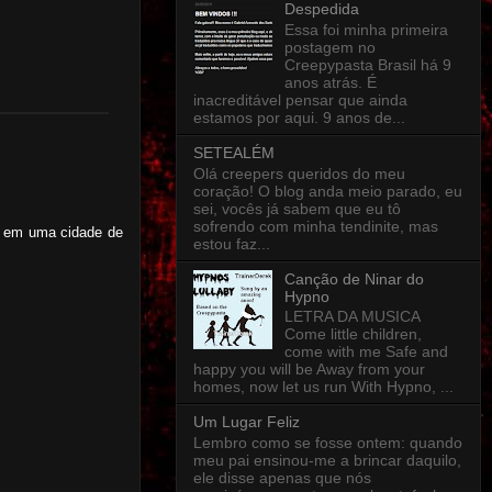
Despedida
Essa foi minha primeira
postagem no
Creepypasta Brasil há 9
anos atrás. É
inacreditável pensar que ainda
estamos por aqui. 9 anos de...
SETEALÉM
Olá creepers queridos do meu
coração! O blog anda meio parado, eu
sei, vocês já sabem que eu tô
sofrendo com minha tendinite, mas
ra em uma cidade de
estou faz...
Canção de Ninar do
Hypno
LETRA DA MUSICA
Come little children,
come with me Safe and
happy you will be Away from your
homes, now let us run With Hypno, ...
Um Lugar Feliz
Lembro como se fosse ontem: quando
meu pai ensinou-me a brincar daquilo,
ele disse apenas que nós