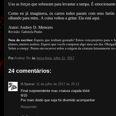
Uso as forças que sobraram para levantar a tampa. É emocionante
Como eu já imaginava, os carros todos param com seus faróis 
olhando para mim.. A coisa voltou a gritar. Ela está aqui.
Autor: Andrey D. Menezes
Revisão: Gabriela Prado
Nota do escritor:
Espero que tenham gostado! Estou com projetos para o fu
planos, muitos sonhos. Espero que vocês comprem algo meu um dia. Obrigado
Sobre a creepy: Penso em escrever sobre a origem da criatura futuramente ou d
Por
Andrey Slv
às
terça-feira, julho 11, 2017
24 comentários:
H.Sperer
11 de julho de 2017 às 20:12
Final surpreendente mas criatura viajada kkkk
9/10
Por mais doido que seja foi divertido acompanhar
Responder