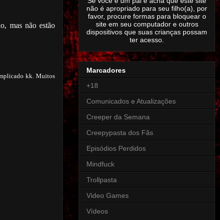
Se você é um pai e acha que este site
não é apropriado para seu filho(a), por
favor, procure formas para bloquear o
site em seu computador e outros
ão, mas não estão
dispositivos que suas crianças possam
ter acesso.
Marcadores
omplicado kk. Muitos
+18
Comunicados e Atualizações
Creeper da Semana
Creepypasta dos Fãs
Episódios Perdidos
Mindfuck
Trollpasta
Video Games
Vídeos