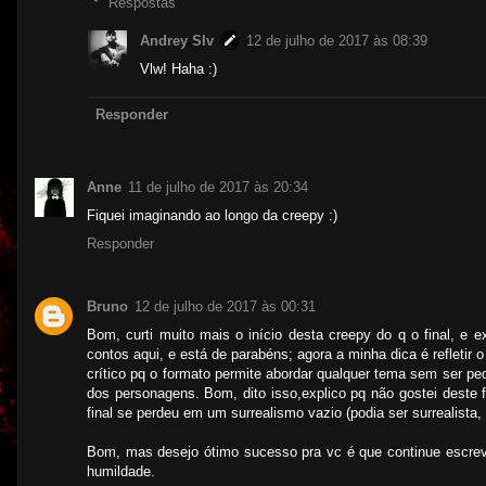
Respostas
Andrey Slv
12 de julho de 2017 às 08:39
Vlw! Haha :)
Responder
Anne
11 de julho de 2017 às 20:34
Fiquei imaginando ao longo da creepy :)
Responder
Bruno
12 de julho de 2017 às 00:31
Bom, curti muito mais o início desta creepy do q o final, e 
contos aqui, e está de parabéns; agora a minha dica é refletir 
crítico pq o formato permite abordar qualquer tema sem ser ped
dos personagens. Bom, dito isso,explico pq não gostei deste f
final se perdeu em um surrealismo vazio (podia ser surrealista
Bom, mas desejo ótimo sucesso pra vc é que continue escreve
humildade.