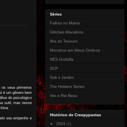
Séries
Falhas no Matrix
Glitches Macabros
Ilha do Tesouro
Monstros em Meus Ombros
NES Godzilla
SCP
Sob o Jardim
The Holders Series
e os seus primeiros
i só é um gênero bem
Vox e Rei Beau
lise do psicológico
ma sutil, mas nesse
china.
Histórico de Creepypastas
 pelo seu empenho e
►
2024
(1)