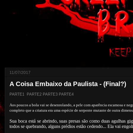
11/07/2017
A Coisa Embaixo da Paulista - (Final?)
PARTE1
PARTE2
PARTE3
PARTE4
Aos poucos a bola vai se desenrolando, a pele com aparência escamosa e negra
completo que a criatura era uma espécie de serpente mutante de outra dime
Sua boca está se abrindo, suas presas são como duas agulhas gig
todos se quebrando, alguns prédios estão cedendo... Ela vai engo