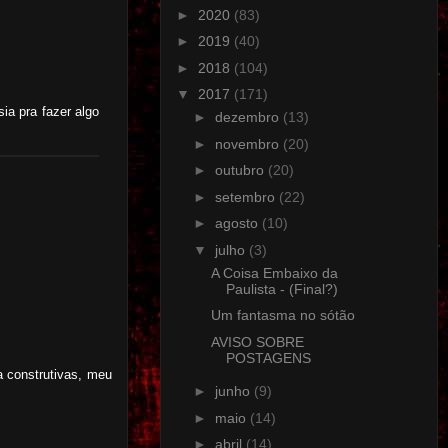
►
2020
(83)
►
2019
(40)
►
2018
(104)
▼
2017
(171)
sia pra fazer algo
►
dezembro
(13)
►
novembro
(20)
►
outubro
(20)
►
setembro
(22)
►
agosto
(10)
▼
julho
(3)
A Coisa Embaixo da
Paulista - (Final?)
Um fantasma no sótão
AVISO SOBRE
POSTAGENS
a construtivas, meu
►
junho
(9)
►
maio
(14)
►
abril
(14)