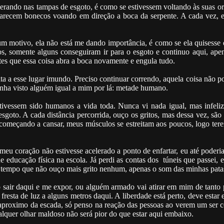
merando nas tampas de esgoto, é como se estivessem voltando às suas or
arecem bonecos voando em direção a boca da serpente. A cada vez, 
um motivo, ela não está me dando importância, é como se ela quisesse q
tos, somente alguns conseguiram ir para o esgoto e continuo aqui, ap
antes que essa coisa abra a boca novamente e engula tudo.
ta a esse lugar imundo. Preciso continuar correndo, aquela coisa não p
tenha visto alguém igual a mim por lá: metade humano.
tivessem sido humanos a vida toda. Nunca vi nada igual, mas infeli
esgoto. A cada distância percorrida, ouço os gritos, mas dessa vez, são 
começando a cansar, meus músculos se estreitam aos poucos, logo tere
meu coração não estivesse acelerado a ponto de enfartar, eu até poderia
 educação física na escola. Já perdi as contas dos túneis que passei, e
m tempo que não ouço mais grito nenhum, apenas o som das minhas pata
sair daqui e me expor, ou alguém armado vai atirar em mim de tanto p
fresta de luz a alguns metros daqui. A liberdade está perto, deve estar 
aproximo da escada, só penso na reação das pessoas ao verem um ser 
quer olhar maldoso não será pior do que estar aqui embaixo.