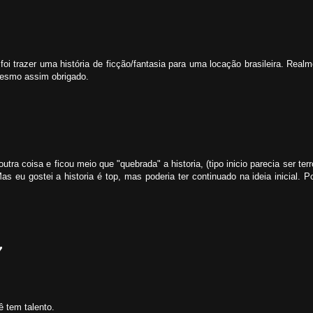
foi trazer uma história de ficção/fantasia para uma locação brasileira. Real
Mesmo assim obrigado.
tra coisa e ficou meio que "quebrada" a historia, (tipo inicio parecia ser terr
 eu gostei a historia é top, mas poderia ter continuado na ideia inicial. Po
♥
ê tem talento.