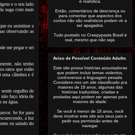
é realística.
igens e o seu lado
ela suga com mais
Então,
comentários de descrença ou
para comentar que aspectos dos
contos não são realísticos podem vir a
ser apagados
.
ue eu assistisse a
enas observando as
Tudo postado no Creepypasta Brasil é
real,
mesmo que não seja
.
ode me pegar e sei
Aviso de Possível Conteúdo Adulto
zmente, não tenho
Este site possui histórias assustadoras
os ratos que estão
que podem incluir temas violentos,
i uma câimbra e é
controversos e linguagem pesada.
Considere-nos um site classificado pra
maiores de 18 anos; algumas das
 sentir orgulho de
histórias traduzidas, criadas e
 não faço ideia de
postadas aqui podem ser apenas para
s na água.
maiores de idade.
Se você é menor de 18 anos, você
avor. Se for para
deve mostrar este site aos seus pais e
escurecendo, a luz
pedir sua permissão antes de
como eu saindo do
navegar.