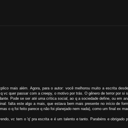
explico mais além. Agora, para o autor: você melhorou muito a escrita desd
o q vc quer passar com a creepy, o motivo por trás. O gênero de terror por s
ante. Pode se ser até uma crítica social, ao q a sociedade define, ou em aná
inal: falta este algo a mais, que estava bem mais presente no início de for
, mas o q foi feito parece q não foi planejado nem nada), como um final ex ma
ndo, vc tem o 'q' pra escrita e é um talento e tanto. Parabéns e obrigado