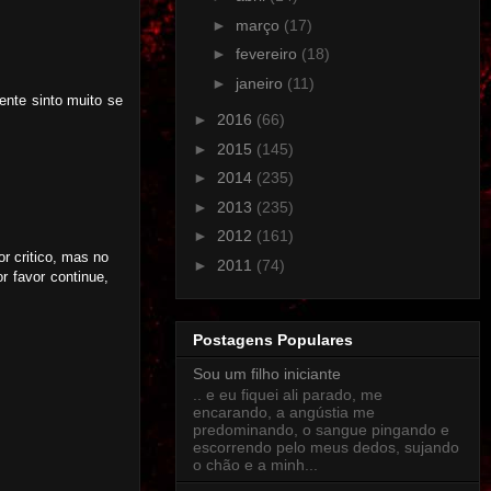
►
março
(17)
►
fevereiro
(18)
►
janeiro
(11)
mente sinto muito se
►
2016
(66)
►
2015
(145)
►
2014
(235)
►
2013
(235)
►
2012
(161)
or critico, mas no
►
2011
(74)
r favor continue,
Postagens Populares
Sou um filho iniciante
.. e eu fiquei ali parado, me
encarando, a angústia me
predominando, o sangue pingando e
escorrendo pelo meus dedos, sujando
o chão e a minh...