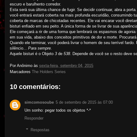
escuro e barulhento corredor.
Esta será sua última chance de fugir. Se decidir continuar, abra a por
você entrará estará coberta na mais profunda escuridão, consumindo tud
coberta de marcas de chicotadas recentes. Ele vai encarar você dire
bisturi enfiado em seu peito. A única forma de se livrar de sua aparênc
Ele começará a rir de uma forma que lembrará os espasmos de agonia de
em sua vida, abaixo dos conceitos primitivos de dor e morte. Procurará
Quando ele terminar, você poderá livrar o homem de seu terrível fardo.
silêncio...
Para sempre.
Aquele bisturi é o Objeto
3
de
538
. Depende de você se o resto deve s
Por
Anônimo
às
sexta-feira, setembro 04, 2015
Marcadores
The Holders Series
10 comentários:
simcomosoube
5 de setembro de 2015 às 07:00
Um sonho: pegar todos os objetos *-*
Responder
Respostas