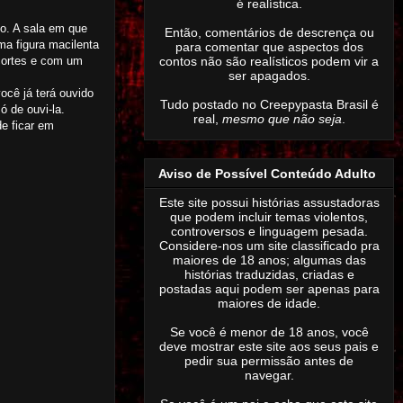
é realística.
do. A sala em que
Então,
comentários de descrença ou
ma figura macilenta
para comentar que aspectos dos
contos não são realísticos podem vir a
 cortes e com um
ser apagados
.
ocê já terá ouvido
Tudo postado no Creepypasta Brasil é
ó de ouvi-la.
real,
mesmo que não seja
.
de ficar em
Aviso de Possível Conteúdo Adulto
Este site possui histórias assustadoras
que podem incluir temas violentos,
controversos e linguagem pesada.
Considere-nos um site classificado pra
maiores de 18 anos; algumas das
histórias traduzidas, criadas e
postadas aqui podem ser apenas para
maiores de idade.
Se você é menor de 18 anos, você
deve mostrar este site aos seus pais e
pedir sua permissão antes de
navegar.