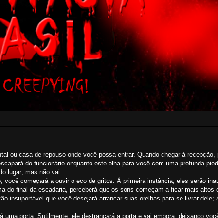
ntal ou casa de repouso onde você possa entrar. Quando chegar à recepção, p
escapará do funcionário enquanto este olha para você com uma profunda pie
do lugar; mas não vai.
 você começará a ouvir o eco de gritos. À primeira instância, eles serão in
a do final da escadaria, perceberá que os sons começam a ficar mais altos 
tão insuportável que você desejará arrancar suas orelhas para se livrar dele;
rá uma porta. Sutilmente, ele destrancará a porta e vai embora, deixando voc