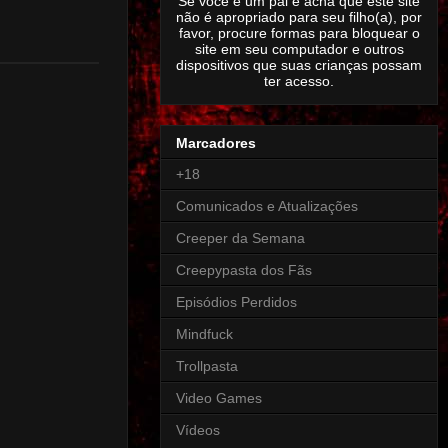
Se você é um pai e acha que este site
não é apropriado para seu filho(a), por
favor, procure formas para bloquear o
site em seu computador e outros
dispositivos que suas crianças possam
ter acesso.
Marcadores
+18
Comunicados e Atualizações
Creeper da Semana
Creepypasta dos Fãs
Episódios Perdidos
Mindfuck
Trollpasta
Video Games
Vídeos