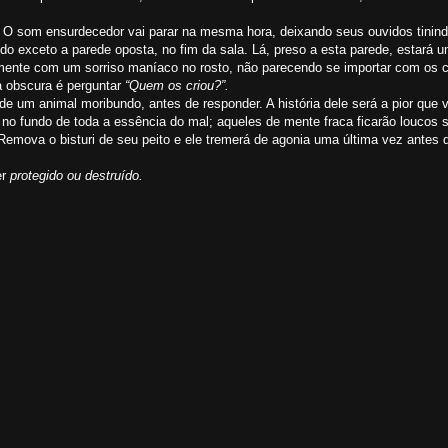
ta. O som ensurdecedor vai parar na mesma hora, deixando seus ouvidos tinin
o exceto a parede oposta, no fim da sala. Lá, preso a esta parede, estará u
tamente com um sorriso maníaco no rosto, não parecendo se importar com os
ia obscura é perguntar
“Quem os criou?”.
 um animal moribundo, antes de responder. A história dele será a pior que v
 no fundo de toda a essência do mal; aqueles de mente fraca ficarão loucos s
 Remova o bisturi de seu peito e ele tremerá de agonia uma última vez antes 
er
protegido ou destruído.