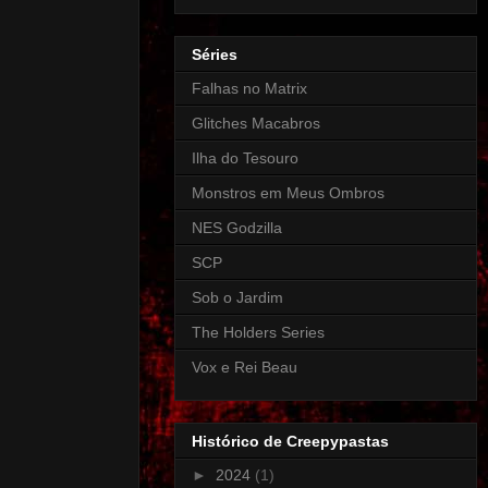
Séries
Falhas no Matrix
Glitches Macabros
Ilha do Tesouro
Monstros em Meus Ombros
NES Godzilla
SCP
Sob o Jardim
The Holders Series
Vox e Rei Beau
Histórico de Creepypastas
►
2024
(1)