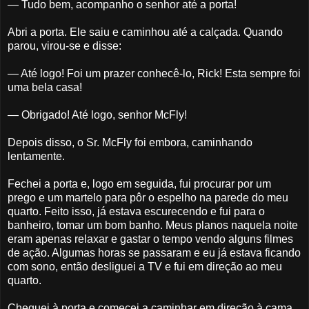
— Tudo bem, acompanho o senhor até a porta!
Abri a porta. Ele saiu e caminhou até a calçada. Quando
parou, virou-se e disse:
— Até logo! Foi um prazer conhecê-lo, Rick! Esta sempre foi
uma bela casa!
— Obrigado! Até logo, senhor McFly!
Depois disso, o Sr. McFly foi embora, caminhando
lentamente.
Fechei a porta e, logo em seguida, fui procurar por um
prego e um martelo para pôr o espelho na parede do meu
quarto. Feito isso, já estava escurecendo e fui para o
banheiro, tomar um bom banho. Meus planos naquela noite
eram apenas relaxar e gastar o tempo vendo alguns filmes
de ação. Algumas horas se passaram e eu já estava ficando
com sono, então desliguei a TV e fui em direção ao meu
quarto.
Cheguei à porta e comecei a caminhar em direção à cama.