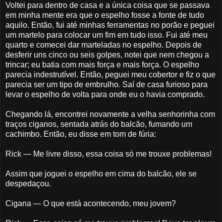
Voltei para dentro de casa e a única coisa que se passava
em minha mente era que o espelho fosse a fonte de tudo
aquilo. Então, fui até minhas ferramentas no porão e peguei
um martelo para colocar um fim em tudo isso. Fui até meu
quarto e comecei dar marteladas no espelho. Depois de
desferir uns cinco ou seis golpes, notei que nem chegou a
trincar; eu batia com mais força e mais força. O espelho
parecia indestrutível. Então, peguei meu cobertor e fiz o que
parecia ser um tipo de embrulho. Saí de casa furioso para
levar o espelho de volta para onde eu o havia comprado.
Chegando lá, encontrei novamente a velha senhorinha com
traços ciganos, sentada atrás do balcão, fumando um
cachimbo. Então, eu disse em tom de fúria:
Rick — Me livre disso, essa coisa só me trouxe problemas!
Assim que joguei o espelho em cima do balcão, ele se
despedaçou.
Cigana — O que está acontecendo, meu jovem?