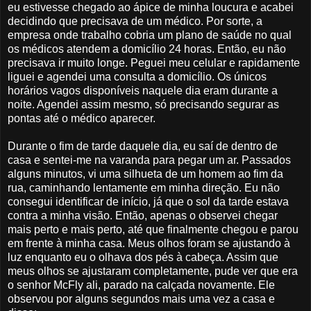
eu estivesse chegado ao ápice de minha loucura e acabei
decidindo que precisava de um médico. Por sorte, a
empresa onde trabalho cobria um plano de saúde no qual
os médicos atendem a domicílio 24 horas. Então, eu não
precisava ir muito longe. Peguei meu celular e rapidamente
liguei e agendei uma consulta a domicílio. Os únicos
horários vagos disponíveis naquele dia eram durante a
noite. Agendei assim mesmo, só precisando segurar as
pontas até o médico aparecer.
Durante o fim de tarde daquele dia, eu saí de dentro de
casa e sentei-me na varanda para pegar um ar. Passados
alguns minutos, vi uma silhueta de um homem ao fim da
rua, caminhando lentamente em minha direção. Eu não
consegui identificar de início, já que o sol da tarde estava
contra a minha visão. Então, apenas o observei chegar
mais perto e mais perto, até que finalmente chegou e parou
em frente à minha casa. Meus olhos foram se ajustando à
luz enquanto eu o olhava dos pés à cabeça. Assim que
meus olhos se ajustaram completamente, pude ver que era
o senhor McFly ali, parado na calçada novamente. Ele
observou por alguns segundos mais uma vez a casa e