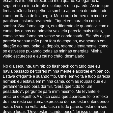
escadas e fui em direção ao meu quarto. Chegando lá,
segurei-o à minha frente e coloquei-o na parede. Assim que
tirei as mãos do espelho, a sombra apareceu do outro lado
como um flash de luz negra. Meu corpo tremeu em medo e
paralisou instantaneamente. Fiquei em paralelo com a
sombra. Sua forma, agora, era diferente de quando vi com o
canto dos olhos na primeira vez: ela parecia mais nítida,
como se sua forma houvesse se condensado. Ela pôs o que
parecia ser sua mão para fora do espelho, avançando em
direção ao meu peito, e, depois, retornou lentamente, como
se estivesse puxando todas as minhas energias. Minha
visão escureceu e eu caí no chão, desmaiado.
No dia seguinte, um rápido flashback com tudo que eu
havia passado percorreu minha mente e acordei em pânico.
Estava ofegante e suando frio. Olhei em volta e tudo parecia
normal; eu estava em minha cama, com as roupas que eu
geralmente uso para dormir. “Será que tudo foi um
pesadelo?”, perguntei para mim mesmo. Me levantei e
encarei o espelho. A única coisa que apareceu foi o reflexo
do meu rosto com uma expressão de não estar entendendo
nada. Dei uma volta pela casa e tudo parecia estar em seu
devido lugar. “Devo estar ficando louco”, foi isso o que eu