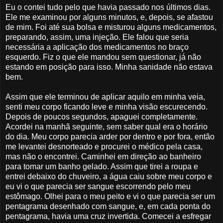
Eu o contei tudo pelo que havia passado nos últimos dias.
Ele me examinou por alguns minutos, e, depois, se afastou
de mim. Foi até sua bolsa e misturou alguns medicamentos,
preparando, assim, uma injeção. Ele falou que seria
necessária a aplicação dos medicamentos no braço
esquerdo. Fiz o que ele mandou sem questionar, já não
estando em posição para isso. Minha sanidade não estava
bem.
Assim que ele terminou de aplicar aquilo em minha veia,
senti meu corpo ficando leve e minha visão escurecendo.
Depois de poucos segundos, apaguei completamente.
Acordei na manhã seguinte, sem saber qual era o horário
do dia. Meu corpo parecia arder por dentro e por fora, então
me levantei desnorteado e procurei o médico pela casa,
mas não o encontrei. Caminhei em direção ao banheiro
para tomar um banho gelado. Assim que tirei a roupa e
entrei debaixo do chuveiro, a água caiu sobre meu corpo e
eu vi o que parecia ser sangue escorrendo pelo meu
estômago. Olhei para o meu peito e vi o que parecia ser um
pentagrama desenhado com sangue, e, em cada ponta do
pentagrama, havia uma cruz invertida. Comecei a esfregar