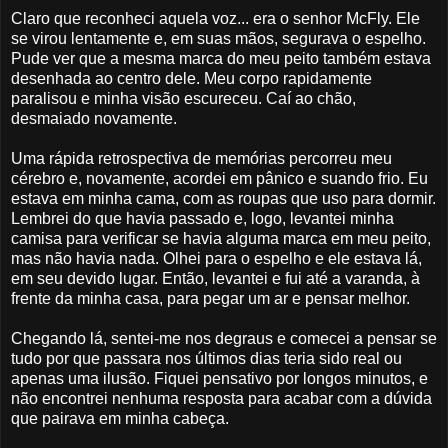
Claro que reconheci aquela voz... era o senhor McFly. Ele
se virou lentamente e, em suas mãos, segurava o espelho.
Pude ver que a mesma marca do meu peito também estava
desenhada ao centro dele. Meu corpo rapidamente
paralisou e minha visão escureceu. Caí ao chão,
desmaiado novamente.
Uma rápida retrospectiva de memórias percorreu meu
cérebro e, novamente, acordei em pânico e suando frio. Eu
estava em minha cama, com as roupas que uso para dormir.
Lembrei do que havia passado e, logo, levantei minha
camisa para verificar se havia alguma marca em meu peito,
mas não havia nada. Olhei para o espelho e ele estava lá,
em seu devido lugar. Então, levantei e fui até a varanda, à
frente da minha casa, para pegar um ar e pensar melhor.
Chegando lá, sentei-me nos degraus e comecei a pensar se
tudo por que passara nos últimos dias teria sido real ou
apenas uma ilusão. Fiquei pensativo por longos minutos, e
não encontrei nenhuma resposta para acabar com a dúvida
que pairava em minha cabeça.