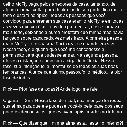
velho McFly vaga pelos arredores da casa, tentando, de
alguma forma, voltar para dentro, onde seu poder fica muito
forte e estará no ápice. Todas as pessoas que você
convidou para entrar em sua casa eram o McFly, e em todas
as vezes que você as convidou para entrar, ele se tornava
mais forte, deixando a áurea protetora que minha mãe havia
lançado sobre casa cada vez mais fraca. A primeira pessoa
era o McFly, com sua aparência real de quando era vivo.
Nessa fase, ele queria que você lhe concedesse a
permissão para que pudesse entrar. Na segunda pessoa,
ele veio disfarçado como sua amiga de infância. Nessa
fase, sua intenção foi alimentar-se de todas as suas boas
lembranças. A terceira e última pessoa foi o médico... a pior
fase de todas.
Rick — Pior fase de todas?! Ande logo, me fale!
Cigana — Sim! Nessa fase do ritual, sua intenção foi roubar
sua alma para que ele pudesse trocá-la pela parte dos seus
poderes demoníacos, que estavam aprisionados no Inferno.
Rick — Que dizer que... minha alma está... está no Inferno?!