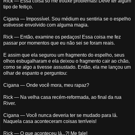
Rick — Essa coisa só me trouxe problemas! Deve ter algum
tipo de feitiço.
Cigana — Impossível. Sou médium eu sentiria se o espelho
estivesse envolvido com alguma magia.
Rick — Então, examine os pedaços! Essa coisa me fez
passar por momentos que eu não sei se foram reais.
E assim que ela segurou um fragmento do espelho, seus
olhos esbugalharam e ela deixou o fragmento cair ao chão,
como se algo a tivesse assustado. Então, ela me lançou um
olhar de espanto e perguntou:
Cigana — Onde você mora, meu rapaz?
Rick — Na velha casa recém-reformada, ao final da rua
River.
Cigana — Você nunca deveria ter se mudado para lá.
Naquela casa aconteceram coisas terríveis!
Rick — O que aconteceu lá...?! Me fale!