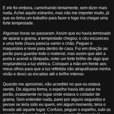
E ele foi embora, caminhando lentamente, sem dizer mais
nada. Achei aquilo estranho, mas não me importei muito, já
que eu tinha um trabalho para fazer e logo iria chegar uma
forte tempestade.
Algumas horas se passaram. Assim que eu havia terminado
de aparar a grama, a tempestade chegou; o céu escureceu
e uma forte chuva parecia varrer o chão. Peguei o
maquinário e levei para dentro de casa. Fui em direção ao
porão para guardar todo o material, mas assim que abri a
porta e acendi a lâmpada, notei um forte brilho de algo que
resplandecia a luz elétrica. Coloquei a mão em frente aos
meus olhos para que a luz refletida não atrapalhasse minha
visão e desci as escadas até o brilho intenso.
Quando me aproximei, não acreditei no que eu estava
vendo. De alguma forma, o espelho havia ido parar no
porão, exatamente no lugar onde estava o cortador de
grama. Sem entender nada, parei por alguns segundos e
pensei se teria sido eu quem, em algum momento, teria o
levado até aquele lugar. Confuso, peguei o espelho, subi as