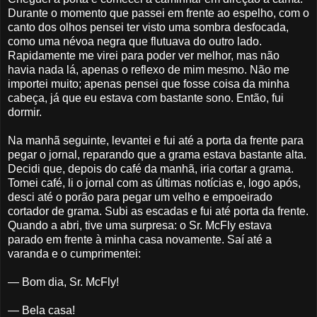
Durante o momento que passei em frente ao espelho, com o
canto dos olhos pensei ter visto uma sombra desfocada,
como uma névoa negra que flutuava do outro lado.
Rapidamente me virei para poder ver melhor, mas não
havia nada lá, apenas o reflexo de mim mesmo. Não me
importei muito; apenas pensei que fosse coisa da minha
cabeça, já que eu estava com bastante sono. Então, fui
dormir.
Na manhã seguinte, levantei e fui até a porta da frente para
pegar o jornal, reparando que a grama estava bastante alta.
Decidi que, depois do café da manhã, iria cortar a grama.
Tomei café, li o jornal com as últimas notícias e, logo após,
desci até o porão para pegar um velho e empoeirado
cortador de grama. Subi as escadas e fui até porta da frente.
Quando a abri, tive uma surpresa: o Sr. McFly estava
parado em frente à minha casa novamente. Saí até a
varanda e o cumprimentei:
— Bom dia, Sr. McFly!
— Bela casa!