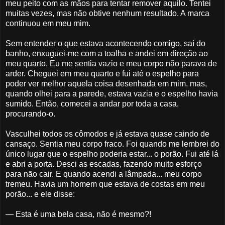
meu peito com as mãos para tentar remover aquilo. Tentei
muitas vezes, mas não obtive nenhum resultado. A marca
continuou em meu mim.
Sem entender o que estava acontecendo comigo, saí do
banho, enxuguei-me com a toalha e andei em direção ao
meu quarto. Eu me sentia vazio e meu corpo não parava de
arder. Cheguei em meu quarto e fui até o espelho para
poder ver melhor aquela coisa desenhada em mim, mas,
quando olhei para a parede, estava vazia e o espelho havia
sumido. Então, comecei a andar por toda a casa,
procurando-o.
Vasculhei todos os cômodos e já estava quase caindo de
cansaço. Sentia meu corpo fraco. Foi quando me lembrei do
único lugar que o espelho poderia estar... o porão. Fui até lá
e abri a porta. Desci as escadas, fazendo muito esforço
para não cair. E quando acendi a lâmpada... meu corpo
tremeu. Havia um homem que estava de costas em meu
porão... e ele disse:
— Esta é uma bela casa, não é mesmo?!