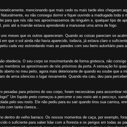
reneticamente, mencionando que mais cedo ou mais tarde eles chegaram aqu
 Naturalmente, eu não consegui dormir e fiquei ouvindo a madrugada toda o
lei para que nós não nos aproximassemos de ninguém e, qualquer tipo de a
mal, pois até a mamãe estava aprendendo a manusear uma arma de fogo.
ia uns meses que os outros apareceram. Quando as coisas pareciam se acalm
 que o sol ainda não havia aparecido, todavia, já estava claro o suficient
etiu cada vez estrondando mais as paredes com seu berro autoritário para a
a não obedecia. O seu corpo se movimentando de forma grotesca, não consig
seus membros se aproximavam de nós próximos da porta. A sensação foi qu
 aberto no meu peito, agora mais deteriorante de quando eu soube que a mi
paro de arma silenciou o lugar novamente. Quando ela caiu, deu para perceber
ro pesadas para próximo do seu corpo, foram necessárias para assombrar nós
logo!" Um líquido preto começou a percorrer o seu rosto até o pescoço, sain
lada pelo seu rosto. Ele não pediu para eu sair quando tirou sua camisa, enr
sto com tanta clareza...
ho dentro do velho barraco. Os nossos momentos de caça, por exemplo, for
escido o suficiente para saber lidar com a floresta e os perigos em todas as p