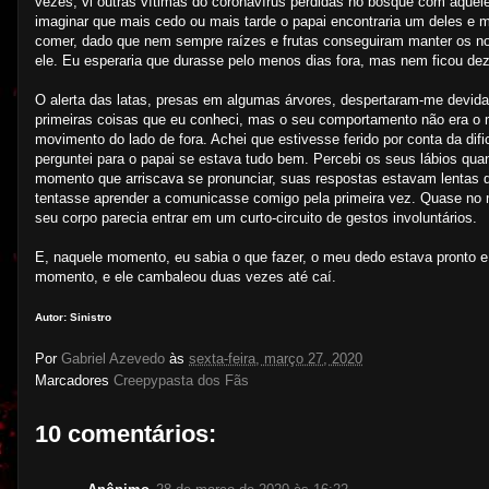
vezes, vi outras vítimas do coronavírus perdidas no bosque com aquele
imaginar que mais cedo ou mais tarde o papai encontraria um deles e m
comer, dado que nem sempre raízes e frutas conseguiram manter os no
ele. Eu esperaria que durasse pelo menos dias fora, mas nem ficou dez
O alerta das latas, presas em algumas árvores, despertaram-me devidam
primeiras coisas que eu conheci, mas o seu comportamento não era o m
movimento do lado de fora. Achei que estivesse ferido por conta da di
perguntei para o papai se estava tudo bem. Percebi os seus lábios qua
momento que arriscava se pronunciar, suas respostas estavam lentas
tentasse aprender a comunicasse comigo pela primeira vez. Quase n
seu corpo parecia entrar em um curto-circuito de gestos involuntários.
E, naquele momento, eu sabia o que fazer, o meu dedo estava pronto 
momento, e ele cambaleou duas vezes até caí.
Autor: Sinistro
Por
Gabriel Azevedo
às
sexta-feira, março 27, 2020
Marcadores
Creepypasta dos Fãs
10 comentários: