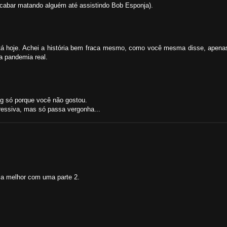
acabar matando alguém até assistindo Bob Esponja).
tá hoje. Achei a história bem fraca mesmo, como você mesma disse, apenas
a pandemia real.
log só porque você não gostou.
essiva, mas só passa vergonha...
eria melhor com uma parte 2.