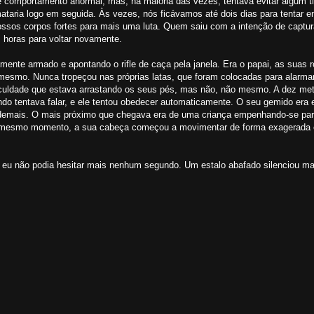
 comportamento anormal, mas, na maioria das vezes, tentava evitar algum ti
ataria logo em seguida. Às vezes, nós ficávamos até dois dias para tentar e
ssos corpos fortes para mais uma luta. Quem saiu com a intenção de captura
 horas para voltar novamente.
ente armado e apontando o rifle de caça pela janela. Era o papai, as suas 
esmo. Nunca tropeçou nas próprias latas, que foram colocadas para alarmar
ficuldade que estava arrastando os seus pés, mas não, não mesmo. A dez met
ndo tentava falar, e ele tentou obedecer automaticamente. O seu gemido era 
 demais. O mais próximo que chegava era de uma criança empenhando-se para
o mesmo momento, a sua cabeça começou a movimentar de forma exagerada e
e eu não podia hesitar mais nenhum segundo. Um estalo abafado silenciou m