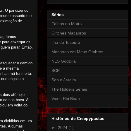
i. O pai dizendo
Séries
 mesmo assunto e o
proximação de
Falhas no Matrix
Glitches Macabros
ar, fomos
e para enxergar os
Ilha do Tesouro
lguém parar. Então,
Monstros em Meus Ombros
NES Godzilla
o esquecer o gemido
ase a mesma
SCP
nha irmã foi morta.
 que engoliu o
Sob o Jardim
The Holders Series
 dois até hoje:
Vox e Rei Beau
do da sua boca. A
olou em volta do
Histórico de Creepypastas
am divididas em um
artes. Algumas
►
2024
(1)