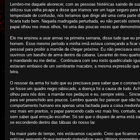
Lembro-me daquele alvorecer, com as pessoas histéricas saindo de sua
utilizou sua velha picape e disse que iríamos ver um lugar seguro pa
tempestade de confusão, nós teríamos que dirigir até uma certa parte 
ficaria tudo bem. Naquela madrugada perturbada, eu não percebi osten
papai olhou nos meus olhos, foi uma das poucas vezes que demonstrou 
Ele me ensinou a usar armas na primeira semana, disse tudo que eu pre
homem. Esse mesmo período a minha irmã estava começando a ficar com
pessoal para proibir a mamãe de chegar próximo. Eu não precisava esta
ouvimos um barulho de arma dentro da cabana. Levantei do meu quarto
e mandando eu me deitar... Continuava com seu rosto quadriculado ig
estavam embaixo de um sembrante macabro; a mesma expressão que s
letra.
O ressoar da arma foi tudo que eu precisava para saber que o coronaví
se fosse um quadro negro rabiscado, a doença foi a causa de tudo. A
olhou para nós dois: a mamãe nos pedaços e eu, sempre sério... Since
para ser preenchido aos poucos. Lembro quando fez parecer que não h
comportamento humano era apenas uma fachada para a coisa medonha
vez mais em prantos, o papai parecendo cada vez mais frio, contudo, e
sem saber qual emoção escolher. Só sei que o disparo de arma está sa
se escondendo dentro das tábuas do nosso lar.
Na maior parte do tempo, nós estávamos caçando. Creio que ficamos vá
notícias enquanto ficava tentando materializar seus últimos momentos 