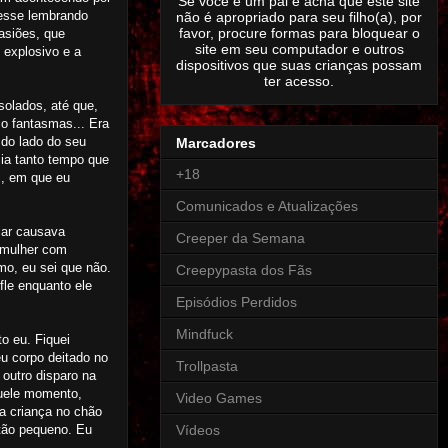
Se você é um pai e acha que este site
vesse lembrando
não é apropriado para seu filho(a), por
favor, procure formas para bloquear o
asiões, que
site em seu computador e outros
 explosivo e a
dispositivos que suas crianças possam
ter acesso.
solados, até que,
o fantasmas... Era
do lado do seu
Marcadores
zia tanto tempo que
+18
s, em que eu
Comunicados e Atualizações
lar causava
Creeper da Semana
a mulher com
mo, eu sei que não.
Creepypasta dos Fãs
le enquanto ele
Episódios Perdidos
Mindfuck
o eu. Fiquei
u corpo deitado no
Trollpasta
outro disparo na
quele momento,
Video Games
a criança no chão
Vídeos
tão pequeno. Eu