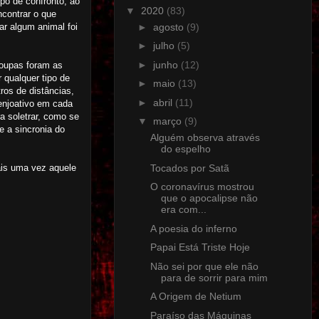
po de confronto, ao
▼
2020
(83)
ncontrar o que
►
agosto
(9)
r algum animal foi
►
julho
(5)
►
junho
(12)
roupas foram as
 qualquer tipo de
►
maio
(13)
ros de distâncias,
►
abril
(11)
enjoativo em cada
 soletrar, como se
▼
março
(9)
 a sincronia do
Alguém observa através
do espelho
Tocados por Satã
ais uma vez aquele
O coronavírus mostrou
que o apocalipse não
era com...
A poesia do inferno
Papai Está Triste Hoje
Não sei por que ele não
para de sorrir para mim
A Origem de Netium
Paraíso das Máquinas