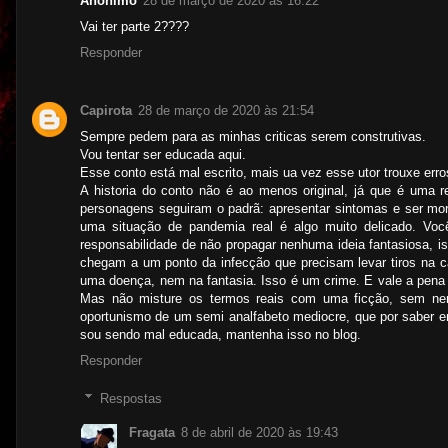
Anônimo
28 de março de 2020 às 16:22
Vai ter parte 2????
Responder
Capirota
28 de março de 2020 às 21:54
Sempre pedem para as minhas criticas serem construtivas.
Vou tentar ser educada aqui.
Esse conto está mal escrito, mais ua vez esse utor trouxe erro
A historia do conto não é ao menos original, já que é uma re
personagens seguiram o padrã: apresentar sintomas e ser mort
uma situação de pandemia real é algo muito delicado. Você
responsabilidade de não propagar nenhuma ideia fantasiosa, 
chegam a um ponto da infecção que precisam levar tiros na 
uma doença, nem na fantasia. Isso é um crime. E vale a pena 
Mas não misture os termos reais com uma ficção, sem nem
oportunismo de um semi analfabeto mediocre, que por saber en
sou sendo mal educada, mantenha isso no blog.
Responder
Respostas
Fragata
8 de abril de 2020 às 19:43