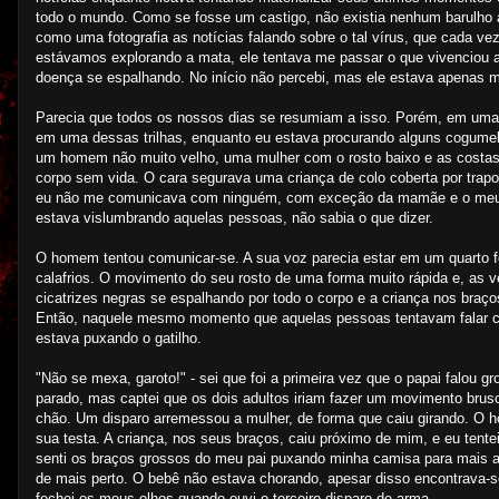
todo o mundo. Como se fosse um castigo, não existia nenhum barulho a
como uma fotografia as notícias falando sobre o tal vírus, que cada 
estávamos explorando a mata, ele tentava me passar o que vivenciou 
doença se espalhando. No início não percebi, mas ele estava apenas 
Parecia que todos os nossos dias se resumiam a isso. Porém, em uma t
em uma dessas trilhas, enquanto eu estava procurando alguns cogume
um homem não muito velho, uma mulher com o rosto baixo e as costas 
corpo sem vida. O cara segurava uma criança de colo coberta por trapo
eu não me comunicava com ninguém, com exceção da mamãe e o meu pa
estava vislumbrando aquelas pessoas, não sabia o que dizer.
O homem tentou comunicar-se. A sua voz parecia estar em um quarto fe
calafrios. O movimento do seu rosto de uma forma muito rápida e, as 
cicatrizes negras se espalhando por todo o corpo e a criança nos bra
Então, naquele mesmo momento que aquelas pessoas tentavam falar com
estava puxando o gatilho.
"Não se mexa, garoto!" - sei que foi a primeira vez que o papai falou
parado, mas captei que os dois adultos iriam fazer um movimento brus
chão. Um disparo arremessou a mulher, de forma que caiu girando. O h
sua testa. A criança, nos seus braços, caiu próximo de mim, e eu ten
senti os braços grossos do meu pai puxando minha camisa para mais a
de mais perto. O bebê não estava chorando, apesar disso encontrava
fechei os meus olhos quando ouvi o terceiro disparo de arma.