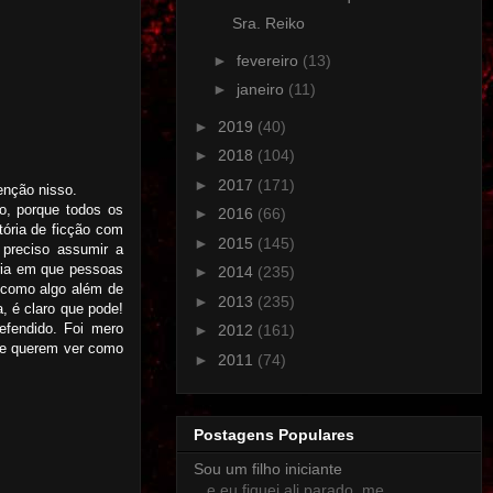
Sra. Reiko
►
fevereiro
(13)
►
janeiro
(11)
►
2019
(40)
►
2018
(104)
►
2017
(171)
enção nisso.
ro, porque todos os
►
2016
(66)
tória de ficção com
►
2015
(145)
 preciso assumir a
ória em que pessoas
►
2014
(235)
 como algo além de
►
2013
(235)
, é claro que pode!
efendido. Foi mero
►
2012
(161)
 Se querem ver como
►
2011
(74)
Postagens Populares
Sou um filho iniciante
.. e eu fiquei ali parado, me