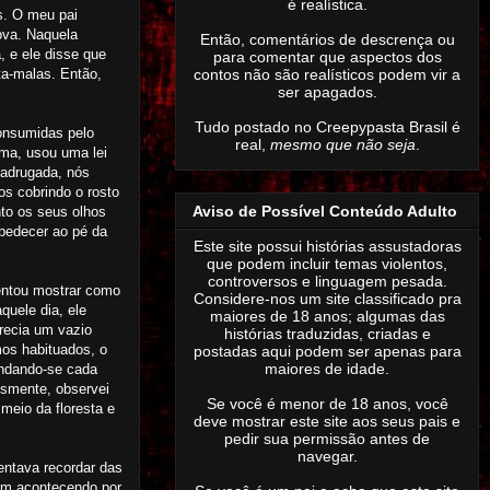
é realística.
s. O meu pai
ova. Naquela
Então,
comentários de descrença ou
, e ele disse que
para comentar que aspectos dos
contos não são realísticos podem vir a
ta-malas. Então,
ser apagados
.
Tudo postado no Creepypasta Brasil é
consumidas pelo
real,
mesmo que não seja
.
ma, usou uma lei
madrugada, nós
s cobrindo o rosto
Aviso de Possível Conteúdo Adulto
to os seus olhos
bedecer ao pé da
Este site possui histórias assustadoras
que podem incluir temas violentos,
controversos e linguagem pesada.
tentou mostrar como
Considere-nos um site classificado pra
uele dia, ele
maiores de 18 anos; algumas das
recia um vazio
histórias traduzidas, criadas e
os habituados, o
postadas aqui podem ser apenas para
maiores de idade.
ndando-se cada
esmente, observei
Se você é menor de 18 anos, você
meio da floresta e
deve mostrar este site aos seus pais e
pedir sua permissão antes de
navegar.
entava recordar das
vam acontecendo por