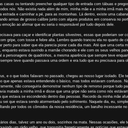
s casas ou tentando preencher qualquer tipo de entrada com tábuas e prego
ra todos nós. Não existia nada além de mim, minha mãe e a minha irmã mais n
da estrada e caminhar a pé, para as montanhas. Lá dentro, existe uma cabana
tando armas de grosso calibre junto com alguns produtos em conserva no por
emoção ao afirmar que eu seria o responsável por tudo depois dele.
cisava para caçar e identificar plantas silvestres, essas que poderiam ser 
 gripe, com tosse e febre alta. Lembro quando trancou ela no quarto de ci
r perto para saber que ela parecia piorar cada dia mais. Até que uma certa 
, enquanto estava ouvindo a mamãe chorando e ele com os seus velhos pano
ual a personagens de quadrinhos, a mesma aparência que sempre teve enquan
empre teve quando passava uma ordem e era tudo que eu precisava para o
rus, e o que todos falavam no passado, chegou ao nosso lugar isolado. Ele 
cho que apenas estava entendendo o básico, mas todos estavam confusos. Naq
ramente, não conseguiria demonstrar nenhum tipo de remorso porque tudo pa
avia matado a minha irmã e disse que uma gripe não seria como nós estávam
 que estava se escondendo dentro das pessoas. Recordo da minha mãe afu
u sei que estava sendo atormentado pelo sofrimento. Naquele dia, eu, simpl
ltando por todos os cômodos da nossa residência, um barulho incessante no 
rios dias, talvez um ano ou dois, sozinhos na mata. Nessas ocasiões, ele t
ouvindo um rádio velho, que transmitia freneticamente as notícias que esta