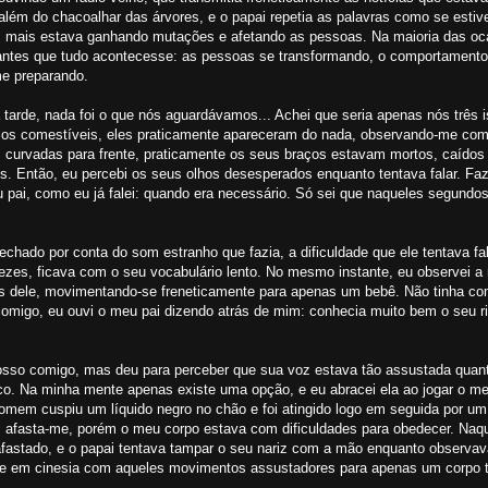
lém do chacoalhar das árvores, e o papai repetia as palavras como se esti
vez mais estava ganhando mutações e afetando as pessoas. Na maioria das oc
antes que tudo acontecesse: as pessoas se transformando, o comportamento
me preparando.
arde, nada foi o que nós aguardávamos... Achei que seria apenas nós três i
los comestíveis, eles praticamente apareceram do nada, observando-me com
curvadas para frente, praticamente os seus braços estavam mortos, caídos 
s. Então, eu percebi os seus olhos desesperados enquanto tentava falar. Fa
i, como eu já falei: quando era necessário. Só sei que naqueles segundo
chado por conta do som estranho que fazia, a dificuldade que ele tentava fa
vezes, ficava com o seu vocabulário lento. No mesmo instante, eu observei 
ços dele, movimentando-se freneticamente para apenas um bebê. Não tinha co
igo, eu ouvi o meu pai dizendo atrás de mim: conhecia muito bem o seu rif
 grosso comigo, mas deu para perceber que sua voz estava tão assustada quant
co. Na minha mente apenas existe uma opção, e eu abracei ela ao jogar o me
omem cuspiu um líquido negro no chão e foi atingido logo em seguida por um 
tei afasta-me, porém o meu corpo estava com dificuldades para obedecer. Na
fastado, e o papai tentava tampar o seu nariz com a mão enquanto observav
-se em cinesia com aqueles movimentos assustadores para apenas um corpo 