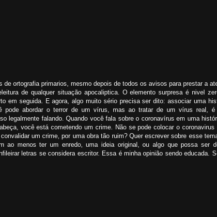
s de ortografia primarios, mesmo depois de todos os avisos para prestar a at
leitura de qualquer situação apocaliptica. O elemento surpresa é nivel ze
o em seguida. E agora, algo muito sério precisa ser dito: associar uma his
 pode abordar o terror de um vírus, mas ao tratar de um vírus real, é
isso legalmente falando. Quando você fala sobre o coronavírus em uma hist
cabeça, você está cometendo um crime. Não se pode colocar o coronavirus
convalidar um crime, por uma obra tão ruim? Quer escrever sobre esse tema
 ao menos ter um enredo, uma ideia original, ou algo que possa ser d
fileirar letras se considera escritor. Essa é minha opinião sendo educada.