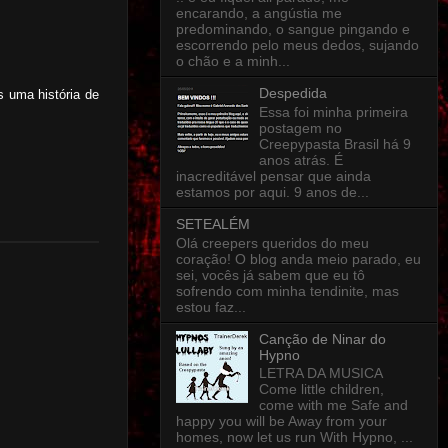
encarando, a angústia me
predominando, o sangue pingando e
escorrendo pelo meus dedos, sujando
o chão e a minh...
Despedida
 uma história de
Essa foi minha primeira
postagem no
Creepypasta Brasil há 9
anos atrás. É
inacreditável pensar que ainda
estamos por aqui. 9 anos de...
SETEALÉM
Olá creepers queridos do meu
coração! O blog anda meio parado, eu
sei, vocês já sabem que eu tô
sofrendo com minha tendinite, mas
estou faz...
Canção de Ninar do
Hypno
LETRA DA MUSICA
Come little children,
come with me Safe and
happy you will be Away from your
homes, now let us run With Hypno, ...