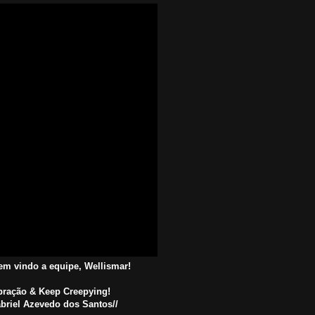
em vindo a equipe, Wellismar!
bração & Keep Creepying!
abriel Azevedo dos Santos//