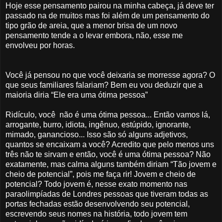
Hoje esse pensamento pairou na minha cabeça, já deve ter
passado na de muitos mas foi além de um pensamento do
tipo grão de areia, que a menor brisa de um novo
pensamento tende a o levar embora, não, esse me
envolveu por horas.
Você já pensou no que você deixaria se morresse agora? O
que seus familiares falariam? Bem eu vou deduzir que a
maioria diria “Ele era uma ótima pessoa”
Ridículo,
você não é uma ótima pessoa... Então vamos lá,
arrogante, burro, idiota, ingênuo, estúpido, ignorante,
mimado, ganancioso... Isso são só alguns adjetivos,
quantos se encaixam a você? Acredito que pelo menos uns
três não te sirvam e então, você é uma ótima pessoa? Não
exatamente, mas calma alguns também diriam “Tão jovem e
cheio de potencial”, pois me faça rir! Jovem e cheio de
potencial? Todo jovem é, nesse exato momento nas
paraolimpíadas de Londres pessoas que tiveram todas as
portas fechadas estão desenvolvendo seu potencial,
escrevendo seus nomes na história, todo jovem tem