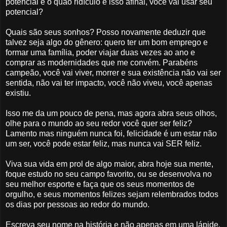
potencial e o quão ridículo é isso afinal, você vai usar seu
potencial?
Quais são seus sonhos? Posso novamente deduzir que
talvez seja algo do gênero: quero ter um bom emprego e
formar uma família, poder viajar duas vezes ao ano e
comprar as modernidades que me convém. Parabéns
campeão, você vai viver, morrer e sua existência não vai ser
sentida, não vai ter impacto, você não viveu, você apenas
existiu.
Isso me da um pouco de pena, mas agora abra seus olhos,
olhe para o mundo ao seu redor você quer ser feliz?
Lamento mas ninguém nunca foi, felicidade é um estar não
um ser, você pode estar feliz, mas nunca vai SER feliz.
Viva sua vida em prol de algo maior, abra hoje sua mente,
foque estudo no seu campo favorito, ou se desenvolva no
seu melhor esporte e faça que os seus momentos de
orgulho, e seus momentos felizes sejam relembrados todos
os dias por pessoas ao redor do mundo.
Escreva seu nome na história e não apenas em uma lápide.