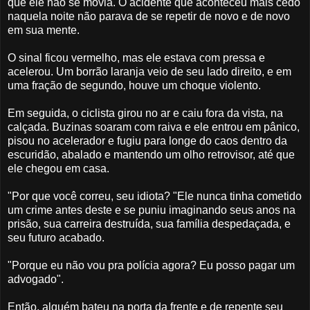
que ele não se movia. O acidente que aconteceu mais cedo
naquela noite não parava de se repetir de novo e de novo
em sua mente.
O sinal ficou vermelho, mas ele estava com pressa e
acelerou. Um borrão laranja veio de seu lado direito, e em
uma fração de segundo, houve um choque violento.
Em seguida, o ciclista girou no ar e caiu fora da vista, na
calçada. Buzinas soaram com raiva e ele entrou em pânico,
pisou no acelerador e fugiu para longe do caos dentro da
escuridão, abalado e mantendo um olho retrovisor, até que
ele chegou em casa.
"Por que você correu, seu idiota? "Ele nunca tinha cometido
um crime antes deste e se puniu imaginando seus anos na
prisão, sua carreira destruída, sua família despedaçada, e
seu futuro acabado.
"Porque eu não vou pra polícia agora? Eu posso pagar um
advogado".
Então, alguém bateu na porta da frente e de repente seu