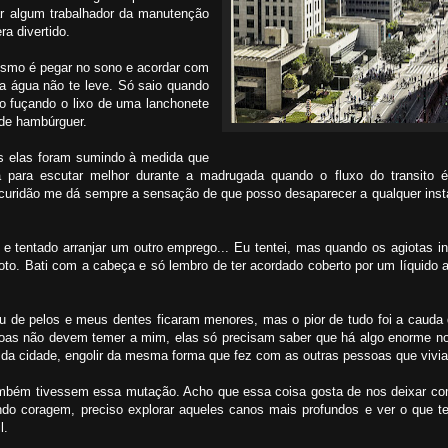
r algum trabalhador da manutenção
a divertido.
mesmo é pegar no sono e acordar com
a água não te leve. Só saio quando
co fuçando o lixo de uma lanchonete
 de hambúrguer.
s elas foram sumindo à medida que
para escutar melhor durante a madrugada quando o fluxo do transito é
curidão me dá sempre a sensação de que posso desaparecer a qualquer insta
 e tentado arranjar um outro emprego... Eu tentei, mas quando os agiotas 
goto. Bati com a cabeça e só lembro de ter acordado coberto por um líquido
e pelos e meus dentes ficaram menores, mas o pior de tudo foi a cauda 
soas não devem temer a mim, elas só precisam saber que há algo enorme no
 da cidade, engolir da mesma forma que fez com as outras pessoas que vivi
também tivessem essa mutação. Acho que essa coisa gosta de nos deixar com
ndo coragem, preciso explorar aqueles canos mais profundos e ver o que t
l.