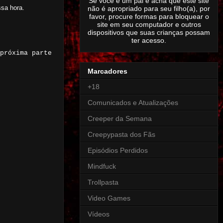
Se você é um pai e acha que este site
ssa hora.
não é apropriado para seu filho(a), por
favor, procure formas para bloquear o
site em seu computador e outros
dispositivos que suas crianças possam
ter acesso.
próxima parte
Marcadores
+18
Comunicados e Atualizações
Creeper da Semana
Creepypasta dos Fãs
Episódios Perdidos
Mindfuck
Trollpasta
Video Games
Vídeos