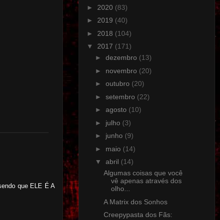
►
2020
(83)
►
2019
(40)
►
2018
(104)
▼
2017
(171)
►
dezembro
(13)
►
novembro
(20)
►
outubro
(20)
►
setembro
(22)
►
agosto
(10)
►
julho
(3)
►
junho
(9)
►
maio
(14)
▼
abril
(14)
Algumas coisas que você
vê apenas através dos
a sendo que ELE É A
olho...
A Matrix dos Sonhos
Creepypasta dos Fãs: