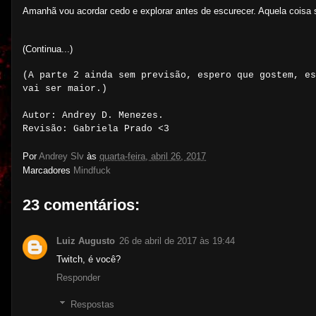
Amanhã vou acordar cedo e explorar antes de escurecer. Aquela coisa s
(Continua...)
(A parte 2 ainda sem previsão, espero que gostem, es
vai ser maior.)
Autor: Andrey D. Menezes.
Revisão: Gabriela Prado <3
Por
Andrey Slv
às
quarta-feira, abril 26, 2017
Marcadores
Mindfuck
23 comentários:
Luiz Augusto
26 de abril de 2017 às 19:44
Twitch, é você?
Responder
Respostas