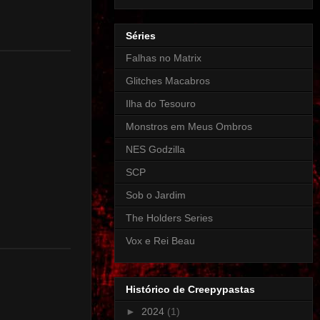
Séries
Falhas no Matrix
Glitches Macabros
Ilha do Tesouro
Monstros em Meus Ombros
NES Godzilla
SCP
Sob o Jardim
The Holders Series
Vox e Rei Beau
Histórico de Creepypastas
►
2024
(1)