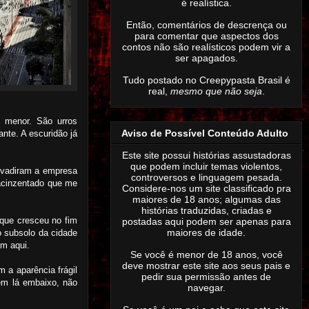
é realística.
Então,
comentários de descrença ou
para comentar que aspectos dos
contos não são realísticos podem vir a
ser apagados
.
Tudo postado no Creepypasta Brasil é
real,
mesmo que não seja
.
 menor. São urros
Aviso de Possível Conteúdo Adulto
nte. A escuridão já
Este site possui histórias assustadoras
que podem incluir temas violentos,
invadiram a empresa
controversos e linguagem pesada.
 acinzentado que me
Considere-nos um site classificado pra
maiores de 18 anos; algumas das
histórias traduzidas, criadas e
que cresceu no fim
postadas aqui podem ser apenas para
maiores de idade.
 subsolo da cidade
am aqui.
Se você é menor de 18 anos, você
deve mostrar este site aos seus pais e
 a aparência frágil
pedir sua permissão antes de
em lá embaixo, não
navegar.