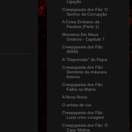
Ligação
Creepypasta dos Fãs: O
Senhor da Corrupção
A Coisa Embaixo da
Paulista (Parte 1)
Monstros Em Meus
Ombros - Capítulo 7
Creepypasta dos Fãs:
06565
A ''Depressão'' do Papai
Creepypasta dos Fãs:
Demônio da máscara
branca
Creepypasta dos Fãs:
Falha na Matrix
A Nova Noiva
O artista de rua
Creepypasta dos Fãs:
Luna criou coragem
Creepypasta dos Fãs: O
Caso Melina