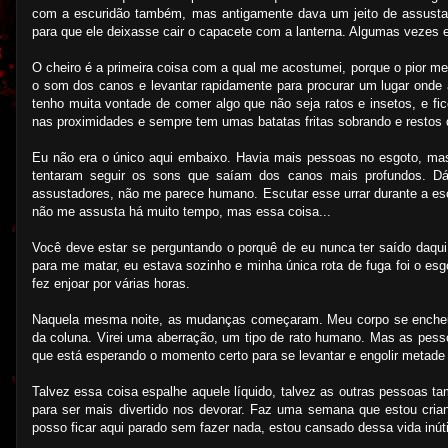
com a escuridão também, mas antigamente dava um jeito de assusta
para que ele deixasse cair o capacete com a lanterna. Algumas vezes er
O cheiro é a primeira coisa com a qual me acostumei, porque o pior 
o som dos canos e levantar rapidamente para procurar um lugar onde 
tenho muita vontade de comer algo que não seja ratos e insetos, e fi
nas proximidades e sempre tem umas batatas fritas sobrando e restos
Eu não era o único aqui embaixo. Havia mais pessoas no esgoto, ma
tentaram seguir os sons que saíam dos canos mais profundos. Dá 
assustadores, não me parece humano. Escutar esse urrar durante a es
não me assusta há muito tempo, mas essa coisa...
Você deve estar se perguntando o porquê de eu nunca ter saído daqui
para me matar, eu estava sozinho e minha única rota de fuga foi o es
fez enjoar por várias horas.
Naquela mesma noite, as mudanças começaram. Meu corpo se encheu d
da coluna. Virei uma aberração, um tipo de rato humano. Mas as pes
que está esperando o momento certo para se levantar e engolir metade
Talvez essa coisa espalhe aquele líquido, talvez as outras pessoas 
para ser mais divertido nos devorar. Faz uma semana que estou cria
posso ficar aqui parado sem fazer nada, estou cansado dessa vida inúti