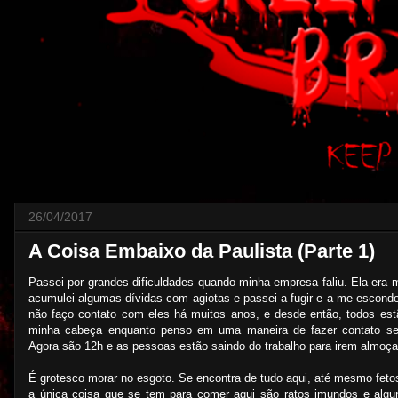
26/04/2017
A Coisa Embaixo da Paulista (Parte 1)
Passei por grandes dificuldades quando minha empresa faliu. Ela era
acumulei algumas dívidas com agiotas e passei a fugir e a me esconder
não faço contato com eles há muitos anos, e desde então, todos es
minha cabeça enquanto penso em uma maneira de fazer contato s
Agora são 12h e as pessoas estão saindo do trabalho para irem almoça
É grotesco morar no esgoto. Se encontra de tudo aqui, até mesmo fet
a única coisa que se tem para comer aqui são ratos imundos e algun