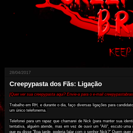
28/04/2017
Creepypasta dos Fãs: Ligação
[Quer ver sua creepypasta aqui? Envie-a para o e-mail creepypastabra
Trabalho em RH, e durante o dia, faço diversas ligações para candidat
um único telefonema.
Telefonei para um rapaz que chamarei de Nick (para manter sua identid
tentativa, alguém atende, mas em vez de ouvir um ''Alô'', escuto uma
que eu disse ''Boa tarde, poderia falar com o senhor Nick?'' Quem quer q