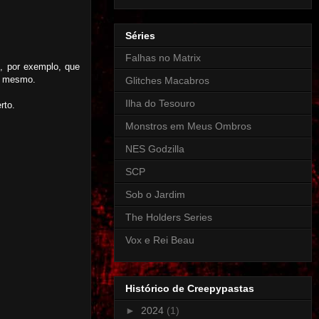
Séries
Falhas no Matrix
o, por exemplo, que
y, mesmo.
Glitches Macabros
Ilha do Tesouro
rto.
Monstros em Meus Ombros
NES Godzilla
SCP
Sob o Jardim
The Holders Series
Vox e Rei Beau
Histórico de Creepypastas
►
2024
(1)