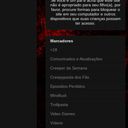
Se você é um pai e acha que este site
não é apropriado para seu filho(a), por
favor, procure formas para bloquear o
site em seu computador e outros
dispositivos que suas crianças possam
ter acesso.
Marcadores
+18
Comunicados e Atualizações
Creeper da Semana
Creepypasta dos Fãs
Episódios Perdidos
Mindfuck
Trollpasta
Video Games
Vídeos