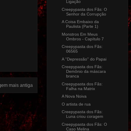
Ligação
Creepypasta dos Fãs: O
Senhor da Corrupção
A Coisa Embaixo da
Paulista (Parte 1)
Monstros Em Meus
Ombros - Capítulo 7
Creepypasta dos Fãs:
06565
A ''Depressão'' do Papai
Creepypasta dos Fãs:
Demônio da máscara
branca
Creepypasta dos Fãs:
gem mais antiga
Falha na Matrix
A Nova Noiva
O artista de rua
Creepypasta dos Fãs:
Luna criou coragem
Creepypasta dos Fãs: O
Caso Melina