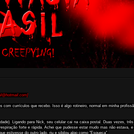
sil@hotmail.com]
os com currículos que recebo. Isso é algo rotineiro, normal em minha profis
ade). Ligando para Nick, seu celular cai na caixa postal. Duas vezes, três
 respiração forte e rápida. Achei que pudesse estar mudo mas não estava, e
ue estivesse do outro lado, riu e sibilou algo como ''Esqueça''.