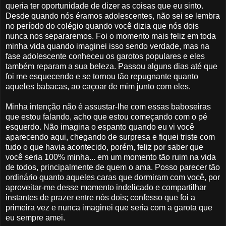
queria ter oportunidade de dizer as coisas que eu sinto.
Desde quando nós éramos adolescentes, não sei se lembra
no período do colégio quando você dizia que nós dois
nunca nos separaremos. Foi o momento mais feliz em toda
minha vida quando imaginei isso sendo verdade, mas na
fase adolescente conheceu os garotos populares e eles
também reparam a sua beleza. Passou alguns dias até que
foi me esquecendo e se tornou tão repugnante quanto
aqueles babacas, ao caçoar de mim junto com eles.
Minha intenção não é assustar-lhe com essas baboseiras
que estou falando, acho que estou começando com o pé
esquerdo. Não imagina o espanto quando eu vi você
aparecendo aqui, chegando de surpresa e fiquei triste com
tudo o que havia acontecido, porém, feliz por saber que
você seria 100% minha... em um momento tão ruim na vida
de todos, principalmente de quem o ama. Posso parecer tão
ordinário quanto aqueles caras que dormiram com você, por
aproveitar-me desse momento indelicado e compartilhar
instantes de prazer entre nós dois; confesso que foi a
primeira vez e nunca imaginei que seria com a garota que
eu sempre amei.