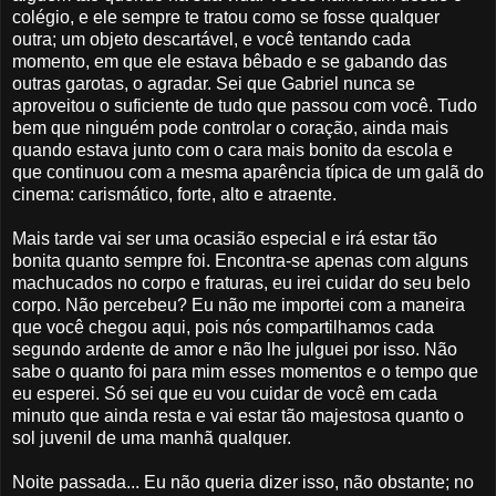
colégio, e ele sempre te tratou como se fosse qualquer
outra; um objeto descartável, e você tentando cada
momento, em que ele estava bêbado e se gabando das
outras garotas, o agradar. Sei que Gabriel nunca se
aproveitou o suficiente de tudo que passou com você. Tudo
bem que ninguém pode controlar o coração, ainda mais
quando estava junto com o cara mais bonito da escola e
que continuou com a mesma aparência típica de um galã do
cinema: carismático, forte, alto e atraente.
Mais tarde vai ser uma ocasião especial e irá estar tão
bonita quanto sempre foi. Encontra-se apenas com alguns
machucados no corpo e fraturas, eu irei cuidar do seu belo
corpo. Não percebeu? Eu não me importei com a maneira
que você chegou aqui, pois nós compartilhamos cada
segundo ardente de amor e não lhe julguei por isso. Não
sabe o quanto foi para mim esses momentos e o tempo que
eu esperei. Só sei que eu vou cuidar de você em cada
minuto que ainda resta e vai estar tão majestosa quanto o
sol juvenil de uma manhã qualquer.
Noite passada... Eu não queria dizer isso, não obstante; no