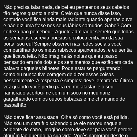
Não precisa falar nada, deixei eu pentear os seus cabelos
tão negros quanto à noite. Creio que nunca disse isso,
contudo você fica ainda mais radiante quando apenas ouve
e não diz uma frase nos seus lábios carnudos. Sabe? Com
certeza não percebeu... Aquele admirador secreto que todas
as semanas escrevia poesias e coloca embaixo da sua
porta, sou eu! Sempre observei nas redes sociais você
compartilhando os meus rabiscos apaixonados, e eu sentia
que ficava feliz. Não imagina às noites que eu passo
pensando em nós dois e os sentimentos que estão em cada
palavra daqueles bilhetes. Pode estar se perguntando:
como eu nunca tive coragem de dizer essas coisas
pessoalmente. A resposta é simples: deve lembrar da última
vez quando você pediu para eu me afastar, e o seu
namorado acertou-me com um soco no meu nariz,
gargalhando com os outros babacas e me chamando de
paspalhão.
Não deve ficar assustada. Olha só como você está pálida.
Não sou um cara frio sabendo que ele morreu naquele
acidente de carro, imagino como deve ser para você perder
alguém tão querido na sua vida. Vocês namoram desde o