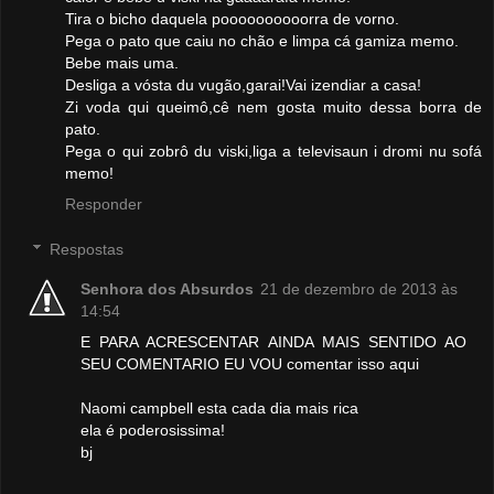
Tira o bicho daquela poooooooooorra de vorno.
Pega o pato que caiu no chão e limpa cá gamiza memo.
Bebe mais uma.
Desliga a vósta du vugão,garai!Vai izendiar a casa!
Zi voda qui queimô,cê nem gosta muito dessa borra de
pato.
Pega o qui zobrô du viski,liga a televisaun i dromi nu sofá
memo!
Responder
Respostas
Senhora dos Absurdos
21 de dezembro de 2013 às
14:54
E PARA ACRESCENTAR AINDA MAIS SENTIDO AO
SEU COMENTARIO EU VOU comentar isso aqui
Naomi campbell esta cada dia mais rica
ela é poderosissima!
bj