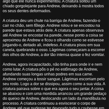
algo que ele nunca experimentou. A criatura soltou um
chiado gorgolejante para Andrew, deixando á mostra todos
os seus dentes deformados.
A criatura deu um chute na barriga de Andrew, fazendo-o
cair no chão, sem fôlego. Andrew rolou e se encostou na
parede que estava atrás dele. A criatura apenas observava
até Andrew se encostar na parede, nesse ponto a coisa se
aproximou de Andrew e ficou o olhando como se estivesse
julgando-o, deitado ali, indefeso. A criatura pisou em sua
canela, quebrando o osso. Lágrimas começaram a escorrer
dos olhos de Andrew, a dor tão intensa quase o fez vomitar.
Andrew, agora incapacitado, não tinha para onde ir e nem
como lutar. A criatura pôs o pé no estômago de Andrew,
afundando suas longas unhas podres em sua carne.
Andrew começou a tossir sangue. Lágrimas escorriam pelo
seu rosto. Logo a dor se dissipou, assim como a sua vida. A
criatura pairava sobre o que era agora o seu jantar. A coisa
se abaixou e com uma mordida arrancou um grande pedaço
do queixo de Andrew, deslocando um lado da mandíbula no
processo. A criatura continuou a esviscerar o corpo de
Andrew até que pudesse ter devorado tudo o coubesse em