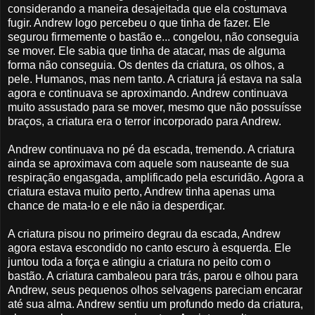
considerando a maneira desajeitada que ela costumava
fugir. Andrew logo percebeu o que tinha de fazer. Ele
segurou firmemente o bastão e... congelou, não conseguia
se mover. Ele sabia que tinha de atacar, mas de alguma
forma não conseguia. Os dentes da criatura, os olhos, a
pele. Humanos, mas nem tanto. A criatura já estava na sala
agora e continuava se aproximando. Andrew continuava
muito assustado para se mover, mesmo que não possuísse
braços, a criatura era o terror incorporado para Andrew.
Andrew continuava no pé da escada, tremendo. A criatura
ainda se aproximava com aquele som nauseante de sua
respiração engasgada, amplificado pela escuridão. Agora a
criatura estava muito perto, Andrew tinha apenas uma
chance de mata-lo e ele não ia desperdiçar.
A criatura pisou no primeiro degrau da escada, Andrew
agora estava escondido no canto escuro à esquerda. Ele
juntou toda a força e atingiu a criatura no peito com o
bastão. A criatura cambaleou para trás, parou e olhou para
Andrew, seus pequenos olhos selvagens pareciam encarar
até sua alma. Andrew sentiu um profundo medo da criatura,