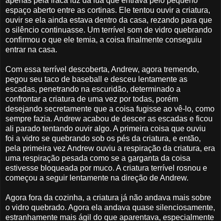
apenas pela fraca luz da lua que entrava pelo pequeno
espaço aberto entre as cortinas. Ele tentou ouvir a criatura,
ouvir se ela ainda estava dentro da casa, rezando para que
o silêncio continuasse. Um terrível som de vidro quebrando
confirmou o que ele temia, a coisa finalmente conseguiu
entrar na casa.
Com essa terrível descoberta, Andrew, agora tremendo,
pegou seu taco de baseball e desceu lentamente as
escadas, penetrando na escuridão, determinado a
confrontar a criatura de uma vez por todas, porém
desejando secretamente que a coisa fugisse ao vê-lo, como
sempre fazia. Andrew acabou de descer as escadas e ficou
ali parado tentando ouvir algo. A primeira coisa que ouviu
foi a vidro se quebrando sob os pés da criatura, e então,
pela primeira vez Andrew ouviu a respiração da criatura, era
uma respiração pesada como se a garganta da coisa
estivesse bloqueada por muco. A criatura terrível rosnou e
começou a seguir lentamente na direção de Andrew.
Agora fora da cozinha, a criatura já não andava mais sobre
o vidro quebrado. Agora ela andava quase silenciosamente,
estranhamente mais ágil do que aparentava, especialmente