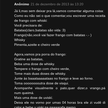
Anônimo
21 de dezembro de 2013 às 13:20
Já li,mas sem deixar pra lá,vamos comentar alguma coisa:
Como eu não sei o que comentar,vou escrever uma receita
de frango com whiski:
Você precisara de:
Batatas(claro,batatas são vida :3)
Frango(não,você vai fazer frango com batatas -.- )
Whisky
Pimenta,azeite e cheiro verde
Agora,vamos pra porra do frango:
Gratine as batatas,
Beba uma dose de whisky.
Tempere o frango com cheiro verde,
Tome mais duas doses de whisky.
Junte às baaataaaaataas no frango e leve ao forno.
Toma ooooooooutra dose de visqui.
Acompanhe visualmente o pato,quer dizer,o vrango,pá
num queimá.
Mais uma dose de uviskí.
Deixa ele no vorno por umas 04 horas bra ele zi vudê di
calor e bebe u viski na gaaaarafa memo.