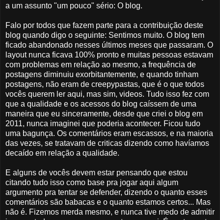
a um assunto "um pouco" sério: O blog.
Falo por todos que fazem parte para a contribuição deste
blog quando digo o seguinte: Sentimos muito. O blog tem
ficado abandonado nesses últimos meses que passaram. O
layout nunca ficava 100% pronto e muitas pessoas estavam
com problemas em relação ao mesmo, a frequência de
postagens diminuiu exorbitantemente, e quando tinham
postagens, não eram de creepypastas, que é o que todos
vocês querem ler aqui, mas sim, videos. Tudo isso fez com
que a qualidade e os acessos do blog caíssem de uma
maneira que eu sinceramente, desde que criei o blog em
2011, nunca imaginei que poderia acontecer. Ficou tudo
uma bagunça. Os comentários eram escassos, e na maioria
das vezes, se tratavam de criticas dizendo como havíamos
decaído em relação a qualidade.
E alguns de vocês devem estar pensando que estou
citando tudo isso como base pra jogar aqui algum
argumento pra tentar se defender, dizendo o quanto esses
comentários são babacas e o quanto estamos certos... Mas
não é. Fizemos merda mesmo, e nunca tive medo de admitir