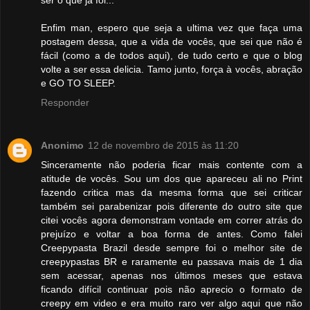
ser o que ja foi...
Enfim man, espero que seja a ultima vez que faça uma
postagem dessa, que a vida de vocês, que sei que não é
fácil (como a de todos aqui), de tudo certo e que o blog
volte a ser essa delicia. Tamo junto, força à vocês, abração
e GO TO SLEEP.
Responder
Anonimo
12 de novembro de 2015 às 11:20
Sinceramente não poderia ficar mais contente com a
atitude de vocês. Sou um dos que apareceu ali no Print
fazendo critica mas da mesma forma que sei criticar
também sei parabenizar pois diferente do outro site que
citei vocês agora demonstram vontade em correr atrás do
prejuízo e voltar a boa forma de antes. Como falei
Creepypasta Brazil desde sempre foi o melhor site de
creepypastas BR e raramente eu passava mais de 1 dia
sem acessar, apenas nos últimos meses que estava
ficando difícil continuar pois não aprecio o formato de
creepy em video e era muito raro ver algo aqui que não