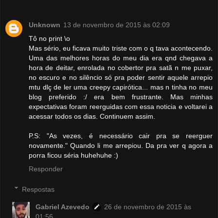
Unknown
13 de novembro de 2015 às 02:09
Tô no print \o
Mas sério, eu ficava muito triste com o q tava acontecendo.
Uma das melhores horas do meu dia era qnd chegava a
hora de deitar, enrolada no cobertor pra satã n me puxar,
no escuro e no silêncio só pra poder sentir aquele arrepio
mtu dlç de ler uma creepy capirótica... mas n tinha no meu
blog preferido :/ era bem frustrante. Mas minhas
expectativas foram reerguidas com essa noticia e voltarei a
acessar todos os dias. Continuem assim.
P.S: "As vezes, é necessário cair pra se reerguer
novamente." Quando li me arrepiou. Da pra ver q agora a
porra ficou séria huhehuhe :)
Responder
Respostas
Gabriel Azevedo
26 de novembro de 2015 às
01:56