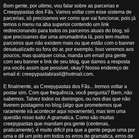
Bom gente, por ultimo, vou falar sobre as parcerias e
Creepypastas dos Fãs. Vamos voltar com esse sistema de
parcerias, só precisamos ver como que vai funcionar, pois já
temos o menu na aba superior contendo um link
redirecionando para todos os parceiros atuais do blog, só
que precisamos dar uma arrumadinha lá, pois tem muitos
parceiros que não existem mais ou que estão com o banner
desatualizado ou fora do ar, por exemplo. Isso veremos aos
poucos, mas qualquer coisa, manda um email pra gente
com seu banner e link de seu blog, que damos a resposta
pra vocês assim que possível, okay? Nosso endereço de
email é: creepypastabrasil@hotmail.com.
E finalmente, as Creepypastas dos Fãs... Iremos voltar a
postar sim. Com que frequência, você pergunta? Bem, não
sabemos. Talvez todos os domingos, ou nos dias que não
tiverem postagens no blog (algo que prometemos que
raramente irá acontecer aqui novamente), mas tem uma
questão nisso tudo: A gramatica. Como são muitas
creepypastas que mandam pra gente (centenas,
praticamente), é muito difícil pra que a gente pegue uma por
uma e dê um jeito em todos os erros de gramatica, erros de