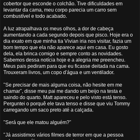
cobertor que esconde o colchão. Tive dificuldades em
levantar da cama, meu corpo parecia um carro sem
combustível e todo acabado.
A luz atrapalhava os meus olhos, a dor de cabeça
aumentando a cada segundo depois que pisco. Hoje era o
dia exato em que minha tia Vivian iria nos visitar, fazia um
bom tempo que ela não aparece aqui em casa. Eu gosto
dela, ela brinca comigo e sempre conto as novidades.
Sabemos dessa notícia hoje e a alegria me preencheu.
Meus pais pediram para que eu ficasse deitada na cama.
Trouxeram livros, um copo d'água e um ventilador.
"Se precisar de mais alguma coisa, não hesite em me
chamar", disse meu pai me dando um beijo na testa e
saindo do quarto. Matt apareceu e pelo visto está tenso.
Perguntei o porquê ele tava tenso e disse que viu Tommy
carregando um saco preto até a calçada.
"Será que ele matou alguém?"
"Já assistimos vários filmes de terror em que a pessoa