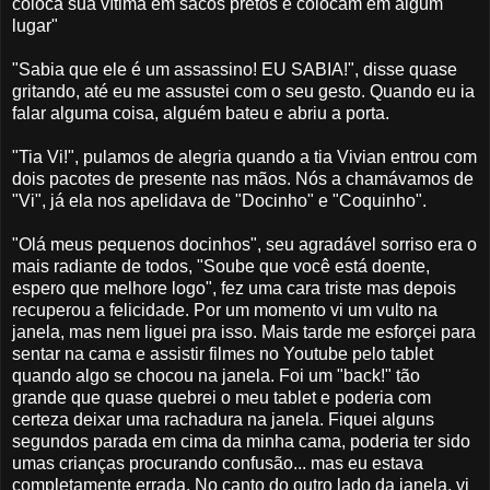
coloca sua vítima em sacos pretos e colocam em algum
lugar"
"Sabia que ele é um assassino! EU SABIA!", disse quase
gritando, até eu me assustei com o seu gesto. Quando eu ia
falar alguma coisa, alguém bateu e abriu a porta.
"Tia Vi!", pulamos de alegria quando a tia Vivian entrou com
dois pacotes de presente nas mãos. Nós a chamávamos de
"Vi", já ela nos apelidava de "Docinho" e "Coquinho".
"Olá meus pequenos docinhos", seu agradável sorriso era o
mais radiante de todos, "Soube que você está doente,
espero que melhore logo", fez uma cara triste mas depois
recuperou a felicidade. Por um momento vi um vulto na
janela, mas nem liguei pra isso. Mais tarde me esforçei para
sentar na cama e assistir filmes no Youtube pelo tablet
quando algo se chocou na janela. Foi um "back!" tão
grande que quase quebrei o meu tablet e poderia com
certeza deixar uma rachadura na janela. Fiquei alguns
segundos parada em cima da minha cama, poderia ter sido
umas crianças procurando confusão... mas eu estava
completamente errada. No canto do outro lado da janela, vi