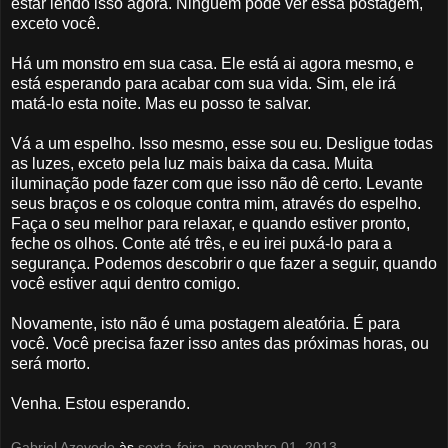
estar lendo isso agora. Ninguém pode ver essa postagem,
exceto você.
Há um monstro em sua casa. Ele está ai agora mesmo, e
está esperando para acabar com sua vida. Sim, ele irá
matá-lo esta noite. Mas eu posso te salvar.
Vá a um espelho. Isso mesmo, esse sou eu. Desligue todas
as luzes, exceto pela luz mais baixa da casa. Muita
iluminação pode fazer com que isso não dê certo. Levante
seus braços e os coloque contra mim, através do espelho.
Faça o seu melhor para relaxar, e quando estiver pronto,
feche os olhos. Conte até três, e eu irei puxá-lo para a
segurança. Podemos descobrir o que fazer a seguir, quando
você estiver aqui dentro comigo.
Novamente, isto não é uma postagem aleatória. É para
você. Você precisa fazer isso antes das próximas horas, ou
será morto.
Venha. Estou esperando.
Gabriel Azevedo
às
sexta-feira, novembro 01, 2013