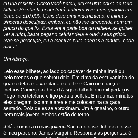
eu iria resistir? Como você notou, deixei uma caixa ao lado
bilhete.Se abri-la,encontrará dinheiro vivo, uma quantia em
torno de $10.000. Considere uma indenização, e minhas
sinceras desculpas, embora eu não me arrependa nem um
pouco do que fiz. Essa era a parte boa do bilhete, se quiser
ver a ruim, basta pegar o celular dela e ouvir seus gritos.
Não se preocupe, eu a mantive pura,apenas a torturei, nada
mais.”
Um Abraço.
Leio esse bilhete, ao lado do cadáver de minha irmã,ou
pelo menos o que sobrou dela. Em cima da escrivaninha do
quarto dela,a caixa citada no bilhete.Caio no chão,de
joelhos.Começo a chorar.Rasgo o bilhete em mil pedaços.
Pego meu telefone e ligo para a polícia. Em quinze minutos
eles chegam, isolam a área e me colocam na calçada,
sentado. Dois deles se aproximam. Um é grisalho, o outro
bem mais jovem. Ambos estão de terno.
-Olá - começa o mais jovem- Sou o detetive Johnson, esse
é meu parceiro, James Vargain. Responda as perguntas, é