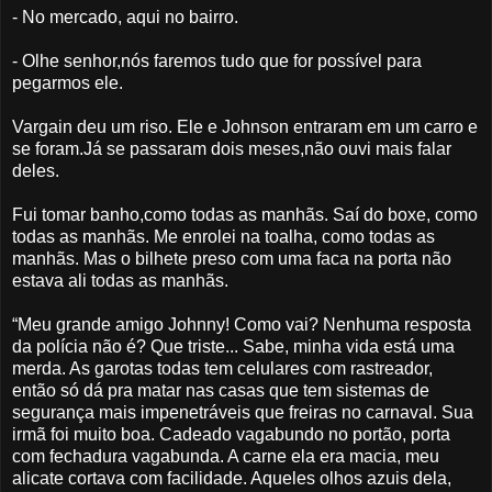
- No mercado, aqui no bairro.
- Olhe senhor,nós faremos tudo que for possível para
pegarmos ele.
Vargain deu um riso. Ele e Johnson entraram em um carro e
se foram.Já se passaram dois meses,não ouvi mais falar
deles.
Fui tomar banho,como todas as manhãs. Saí do boxe, como
todas as manhãs. Me enrolei na toalha, como todas as
manhãs. Mas o bilhete preso com uma faca na porta não
estava ali todas as manhãs.
“Meu grande amigo Johnny! Como vai? Nenhuma resposta
da polícia não é? Que triste... Sabe, minha vida está uma
merda. As garotas todas tem celulares com rastreador,
então só dá pra matar nas casas que tem sistemas de
segurança mais impenetráveis que freiras no carnaval. Sua
irmã foi muito boa. Cadeado vagabundo no portão, porta
com fechadura vagabunda. A carne ela era macia, meu
alicate cortava com facilidade. Aqueles olhos azuis dela,