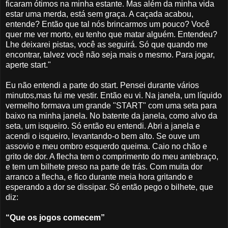
ficaram ótimos na minha estante. Mas além da minha vida
estar uma merda, está sem graça. A caçada acabou,
entende? Então que tal nós brincarmos um pouco? Você
quer me ver morto, eu tenho que matar alguém. Entendeu?
Lhe deixarei pistas, você as seguirá. Só que quando me
encontrar, talvez você não seja mais o mesmo. Para jogar,
aperte start."
Eu não entendi a parte do start. Pensei durante vários
minutos,mas fui me vestir. Então eu vi. Na janela, um líquido
vermelho formava um grande "START" com uma seta para
baixo na minha janela. No batente da janela, como alvo da
seta, um isqueiro. Só então eu entendi. Abri a janela e
acendi o isqueiro, levantando-o bem alto. Se ouve um
assovio e meu ombro esquerdo queima. Caio no chão e
grito de dor. A flecha tem o comprimento do meu antebraço,
e tem um bilhete preso na parte de trás. Com muita dor
arranco a flecha, e fico durante meia hora gritando e
esperando a dor se dissipar. Só então pego o bilhete, que
diz:
“Que os jogos comecem”