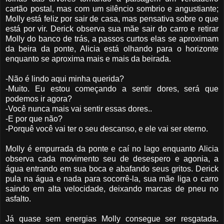
cartão postal, mas com um silêncio sombrio e angustiante;
Molly está feliz por sair de casa, mas pensativa sobre o que
está por vir. Derick observa sua mãe sair do carro e retirar
Molly do banco de trás, a passos curtos elas se aproximam
da beira da ponte, Alicia está olhando para o horizonte
enquanto se aproxima mais e mais da beirada.
-Não é lindo aqui minha querida?
-Muito. Eu estou começando a sentir dores, será que
podemos ir agora?
-Você nunca mais vai sentir essas dores..
-E por que não?
-Porquê você vai ter o seu descanso, e ele vai ser eterno.
Molly é empurrada da ponte e caí no lago enquanto Alicia
observa cada movimento seu de desespero e agonia, a
água entrando em sua boca e abafando seus gritos. Derick
pula na água e nada para socorrê-la, sua mãe liga o carro
saindo em alta velocidade, deixando marcas de pneu no
asfalto.
Já quase sem energias Molly consegue ser resgatada.