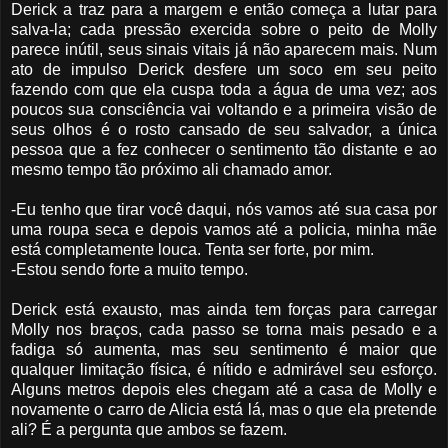
Derick a traz para a margem e então começa a lutar para
salva-la; cada pressão exercida sobre o peito de Molly
parece inútil, seus sinais vitais já não aparecem mais. Num
ato de impulso Derick desfere um soco em seu peito
fazendo com que ela cuspa toda a água de uma vez; aos
poucos sua consciência vai voltando e a primeira visão de
seus olhos é o rosto cansado de seu salvador, a única
pessoa que a fez conhecer o sentimento tão distante e ao
mesmo tempo tão próximo ali chamado amor.
-Eu tenho que tirar você daqui, nós vamos até sua casa por
uma roupa seca e depois vamos até a policia, minha mãe
está completamente louca. Tenta ser forte, por mim.
-Estou sendo forte a muito tempo.
Derick está exausto, mas ainda tem forças para carregar
Molly nos braços, cada passo se torna mais pesado e a
fadiga só aumenta, mas seu sentimento é maior que
qualquer limitação física, é nítido e admirável seu esforço.
Alguns metros depois eles chegam até a casa de Molly e
novamente o carro de Alicia está lá, mas o que ela pretende
ali? É a pergunta que ambos se fazem.