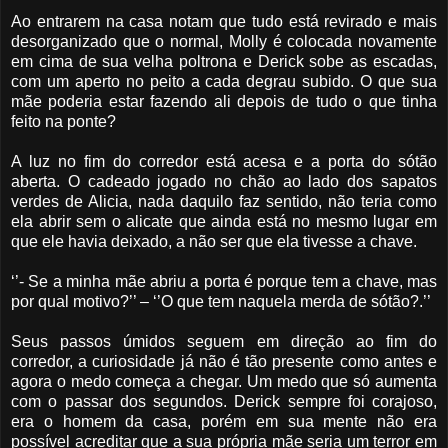
Ao entrarem na casa notam que tudo está revirado e mais
desorganizado que o normal, Molly é colocada novamente
em cima de sua velha poltrona e Derick sobe as escadas,
com um aperto no peito a cada degrau subido. O que sua
mãe poderia estar fazendo ali depois de tudo o que tinha
feito na ponte?
A luz no fim do corredor está acesa e a porta do sótão
aberta. O cadeado jogado no chão ao lado dos sapatos
verdes de Alicia, nada daquilo faz sentido, não teria como
ela abrir sem o alicate que ainda está no mesmo lugar em
que ele havia deixado, a não ser que ela tivesse a chave.
‘’- Se a minha mãe abriu a porta é porque tem a chave, mas
por qual motivo?’’ – ‘’O que tem naquela merda de sótão?.’’
Seus passos úmidos seguem em direção ao fim do
corredor, a curiosidade já não é tão presente como antes e
agora o medo começa a chegar. Um medo que só aumenta
com o passar dos segundos. Derick sempre foi corajoso,
era o homem da casa, porém em sua mente não era
possível acreditar que a sua própria mãe seria um terror em